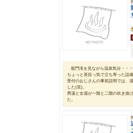
龍門滝を見ながら温泉気分・・
ちょっと茶目っ気で立ち寄った設
受付のおじさんの事前説明では、
した(笑)。
男湯と女湯が一階と二階の吹き抜
た。