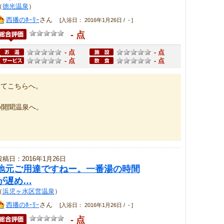
（
徳光温泉
）
西播のﾎｰﾘｰ
さん
[入浴日： 2016年1月26日 / - ]
- 点
- 点
- 点
- 点
- 点
ってこちらへ。
の開聞温泉へ。
投稿日：2016年1月26日
地元ご用達ですねー。一番湯の時間
が遅め…
（
浜児ヶ水区営温泉
）
西播のﾎｰﾘｰ
さん
[入浴日： 2016年1月26日 / - ]
- 点