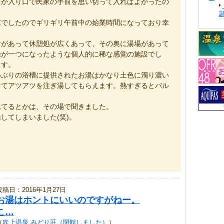
ろが入り口で民家の手前を思い切って入ればよかったの
末でしたのでギリギリ午前中の始業時間になっており幸
付があって休憩処が広くあって、その奥に湯場があって
湯が一つになったような個人的に稀な感覚の施設でし
ます。
小ぶりの浴槽に提供されたお湯はかなり土色に濁り濃い
けてアツアツを注ぎ湯してもらえます。熱すぎるとバル
れてるとかは、その場で聞きました。
してしまいました(笑)。
投稿日：2016年1月27日
お湯はホントにいいのですがねー。
こ…
（
吹上温泉 みどり荘（閉館しました）
）