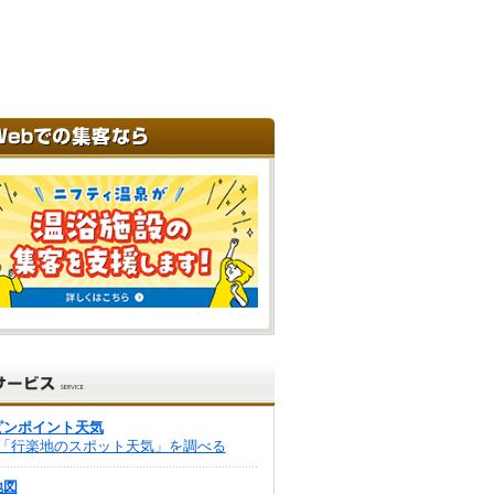
ピンポイント天気
「行楽地のスポット天気」を調べる
地図