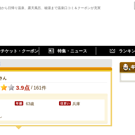
地から日帰り温泉、露天風呂、秘湯まで温泉口コミ＆クーポンが充実
子チケット・クーポン
特集・ニュース
ランキ
ジ
さん
3.9点
/
161件
63歳
兵庫
し