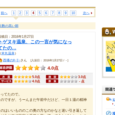
前へ
1
2
3
4
5
6
7
8
9
10
次へ
点数の高い順
投稿日：2016年1月27日
トゲヌキ温泉、この一言が気になっ
てたの…
（
米丸温泉
）
西播のﾎｰﾘｰ
さん
[入浴日： 2016年1月27日 / - ]
4.0点
5.0点
3.0点
4.0点
- 点
なってたので。
たのですが、うーんまだ午前中だけど、一日１湯の精神
たのはいいもののこの奥の方なのかなと迷い引き返して