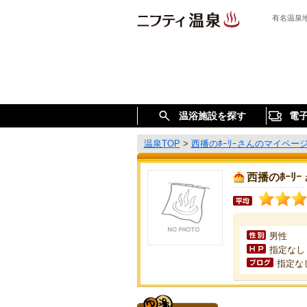
有名温泉
温浴施設を探す
電
温泉TOP
>
西播のﾎｰﾘｰさんのマイペー
西播のﾎｰﾘｰ
男性
指定なし
指定な