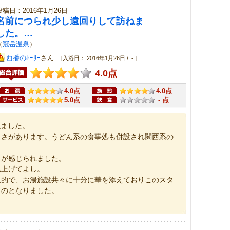
投稿日：2016年1月26日
名前につられ少し遠回りして訪ねま
した。…
（
冠岳温泉
）
西播のﾎｰﾘｰ
さん
[入浴日： 2016年1月26日 / - ]
4.0点
4.0点
4.0点
5.0点
- 点
ねました。
しさがあります。うどん系の食事処も併設され関西系の
りが感じられました。
見上げてよし。
象的で、お湯施設共々に十分に華を添えておりこのスタ
ものとなりました。