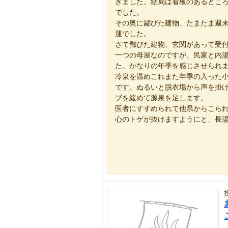
きました。結局は看板のあるとこ
でした。
その奥に鄙びた建物、たまたま週
運でした。
さて鄙びた建物、玄関があって受
一つの母屋なのですが、民家と内
た。かなりの年季を感じさせられ
冷泉を温めこれまた年季の入った
です。ぬるいと脱衣場から声を掛
ブを緩めて源泉を足します。
医者にすすめられて他県からこら
心のトゲが抜けますようにと、長湯