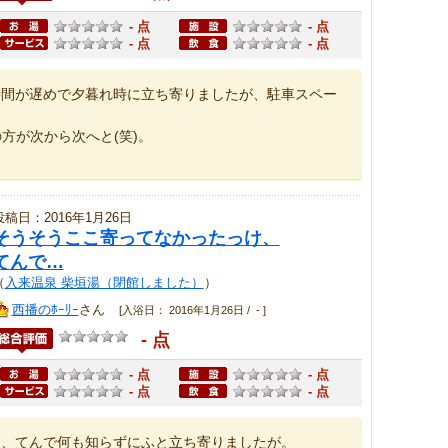
- 点
- 点
- 点
- 点
時間が遅めで夕暮れ時に立ち寄りましたが、駐車スペー
方が次から次へと(笑)。
投稿日：2016年1月26日
そうそうここ寄ってなかったっけ、
てんで…
（
入来温泉 柴垣湯（閉館しました）
）
西播のﾎｰﾘｰ
さん
[入浴日： 2016年1月26日 / - ]
- 点
- 点
- 点
- 点
- 点
け、てんで何も知らずにふと立ち寄りましたが。