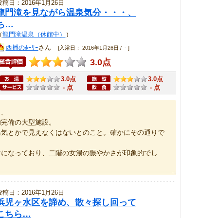
投稿日：2016年1月26日
龍門滝を見ながら温泉気分・・・、
ち…
（
龍門滝温泉（休館中）
）
西播のﾎｰﾘｰ
さん
[入浴日： 2016年1月26日 / - ]
3.0点
3.0点
3.0点
- 点
- 点
・、
備完備の大型施設。
湯気とかで見えなくはないとのこと。確かにその通りで
けになっており、二階の女湯の賑やかさが印象的でし
投稿日：2016年1月26日
浜児ヶ水区を諦め、散々探し回って
こちら…