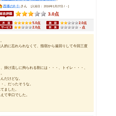
西播のﾎｰﾘｰ
さん
[入浴日： 2016年1月27日 / - ]
3.0点
5.0点
2.0点
2.0点
- 点
ー。
個人的に忘れられなくて、指宿から遠回りして今回三度
。
・、掛け流しに拘られる割には・・・、トイレ・・・、
・。
たんだけどな。
・・、だったそうな。
れてました。
あえて辛口でした。