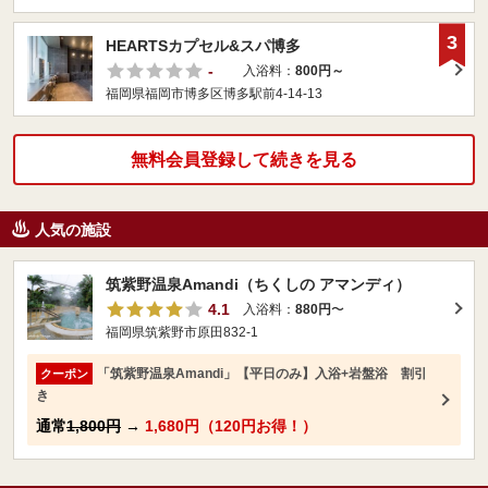
3
HEARTSカプセル&スパ博多
-
入浴料：
800円～
福岡県福岡市博多区博多駅前4-14-13
無料会員登録して続きを見る
人気の施設
筑紫野温泉Amandi（ちくしの アマンディ）
4.1
入浴料：
880円
〜
福岡県筑紫野市原田832-1
「筑紫野温泉Amandi」【平日のみ】入浴+岩盤浴 割引
クーポン
き
通常
1,800円
→
1,680円（120円お得！）