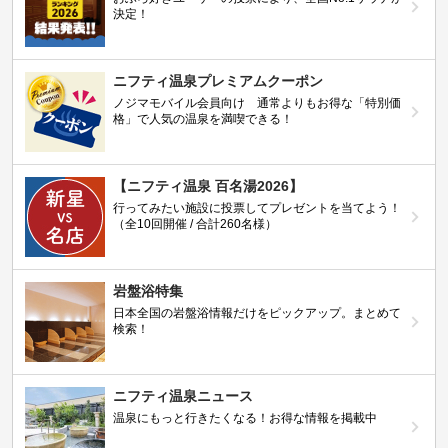
決定！
ニフティ温泉プレミアムクーポン
ノジマモバイル会員向け 通常よりもお得な「特別価
格」で人気の温泉を満喫できる！
【ニフティ温泉 百名湯2026】
行ってみたい施設に投票してプレゼントを当てよう！
（全10回開催 / 合計260名様）
岩盤浴特集
日本全国の岩盤浴情報だけをピックアップ。まとめて
検索！
ニフティ温泉ニュース
温泉にもっと行きたくなる！お得な情報を掲載中