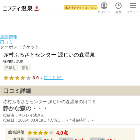
購入済チケットはこちら
ログイン
履歴
メニュー
施設情報
口コミ
クーポン・チケット
赤村ふるさとセンター 源じいの森温泉
福岡県 / 筑豊
日帰り
宿泊
3.9
/
口コミ 8件
口コミ詳細
赤村ふるさとセンター 源じいの森温泉の口コミ
静かな森の・・・
投稿者：キンレイ法さん
投稿日：2006年03月18日 / 入浴日： - / 滞在時間： -
総合評価
4.0点
項目別