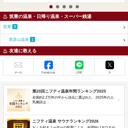
筑豊の温泉・日帰り温泉・スーパー銭湯
筑豊
9
英彦山温泉
1
友達に教える
メール
Facebook
LINE
X
第20回ニフティ温泉年間ランキング2025
全国約2.2万件の中から頂点に選ばれた、2025年の人
気施設は…
ニフティ温泉 サウナランキング2026
おふろ好きユーザーの投票により、全国No.1サウナが