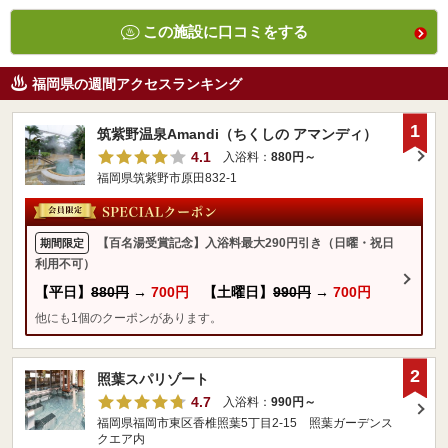
この施設に口コミをする
福岡県の週間アクセスランキング
1
筑紫野温泉Amandi（ちくしの アマンディ）
4.1
入浴料：
880円～
福岡県筑紫野市原田832-1
【百名湯受賞記念】入浴料最大290円引き（日曜・祝日
期間限定
利用不可）
【平日】
880円
→
700円
【土曜日】
990円
→
700円
他にも1個のクーポンがあります。
2
照葉スパリゾート
4.7
入浴料：
990円～
福岡県福岡市東区香椎照葉5丁目2-15 照葉ガーデンス
クエア内