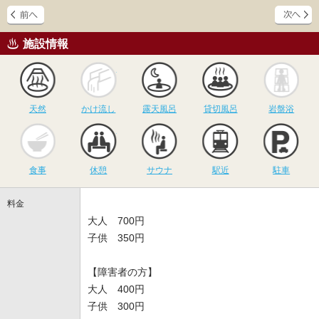
施設情報
天然
かけ流し
露天風呂
貸切風呂
岩
天然
かけ流し
露天風呂
貸切風呂
岩盤浴
食事
休憩
サウナ
駅近
駐
食事
休憩
サウナ
駅近
駐車
料金
大人 700円
子供 350円
【障害者の方】
大人 400円
子供 300円