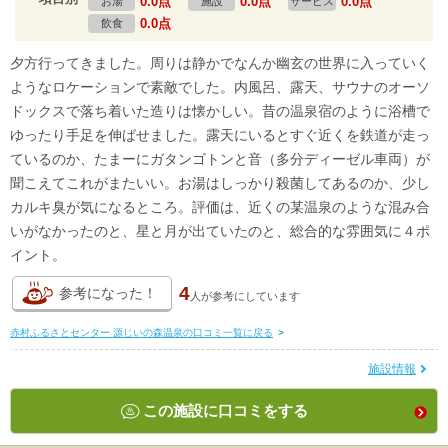
0.0点
0.0点
0.0点
お湯
施設
サービス
0.0点
飲食
夕方行ってきました。周りは静かでなんか幽玄の世界に入っていく
ようなロケーションで素敵でした。内風呂、露天、サウナのオーソ
ドックスで落ち着いた造りは懐かしい。昔の温泉宿のように浴槽で
ゆったり手足を伸ばせました。露天にいるとすぐ近くを鉄道が走っ
ているのか、たまーにガタンゴトンと音（多分ディーゼル車両）が
聞こえてこれがまたいい。お湯はしっかり殺菌してあるのか、少し
カルキ臭が気になるところ。評価は、近くの某温泉のような混み合
いがなかったのと、星と月が出ていたのと、総合的な雰囲気に４ポ
イント。
4
参考になった！
人が
参考にしています
赤村ふるさとセンター 源じいの森温泉の口コミ一覧に戻る
>
施設情報
この施設に口コミをする