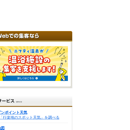
ピンポイント天気
「行楽地のスポット天気」を調べる
地図