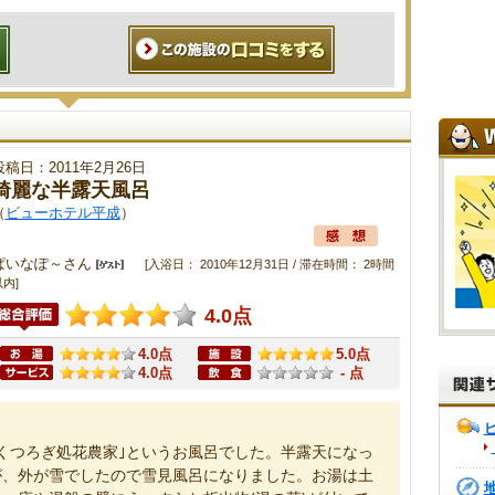
投稿日：2011年2月26日
綺麗な半露天風呂
（
ビューホテル平成
）
ぱいなぽ～さん
[入浴日： 2010年12月31日 / 滞在時間： 2時間
内]
4.0点
4.0点
5.0点
4.0点
- 点
くつろぎ処花農家｣というお風呂でした。半露天になっ
が、外が雪でしたので雪見風呂になりました。お湯は土