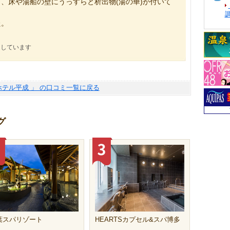
、床や湯船の壁にうっすらと析出物(湯の華)が付いて
た。
にしています
ホテル平成 」 の口コミ一覧に戻る
グ
葉スパリゾート
HEARTSカプセル&スパ博多