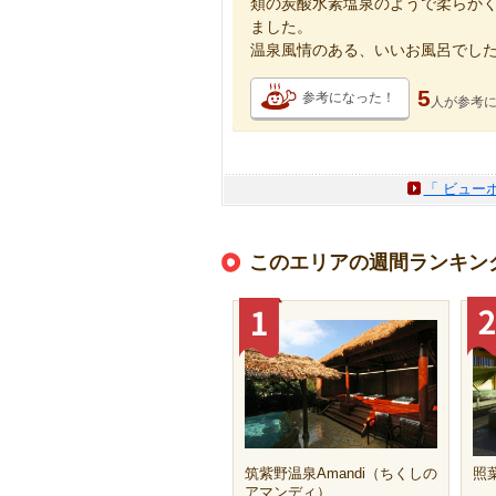
類の炭酸水素塩泉のようで柔らかく
ました。
温泉風情のある、いいお風呂でし
5
参考になった！
人が
参考
「 ビュー
このエリアの週間ランキン
筑紫野温泉Amandi（ちくしの
照
アマンディ）