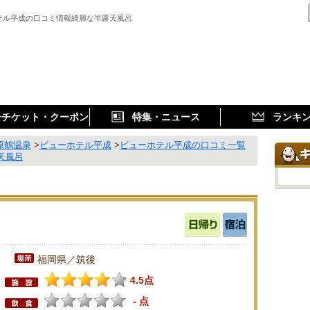
テル平成の口コミ情報綺麗な半露天風呂
子チケット・クーポン
特集・ニュース
ランキ
原鶴温泉
>
ビューホテル平成
>
ビューホテル平成の口コミ一覧
天風呂
福岡県／筑後
4.5点
- 点