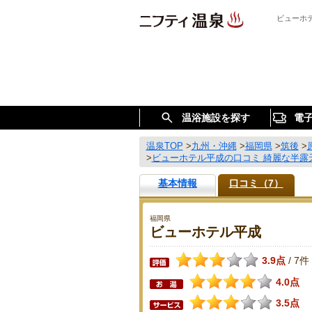
ビューホ
温浴施設を探す
電
温泉TOP
>
九州・沖縄
>
福岡県
>
筑後
>
>
ビューホテル平成の口コミ 綺麗な半露
基本情報
口コミ（7）
福岡県
ビューホテル平成
3.9点
7件
/
4.0点
3.5点