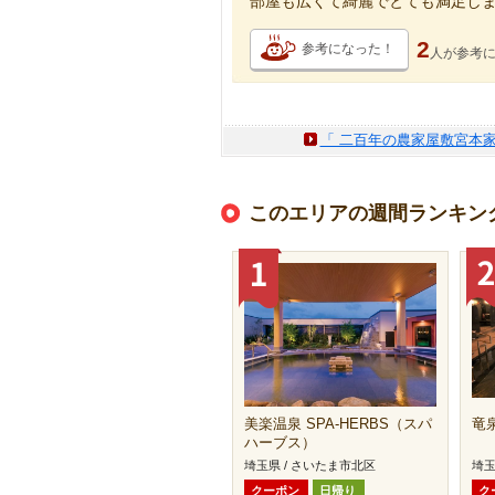
部屋も広くて綺麗でとても満足し
2
参考になった！
人が
参考
「 二百年の農家屋敷宮本家
このエリアの週間ランキン
美楽温泉 SPA-HERBS（スパ
竜
ハーブス）
埼玉県 / さいたま市北区
埼玉
クーポン
日帰り
ク