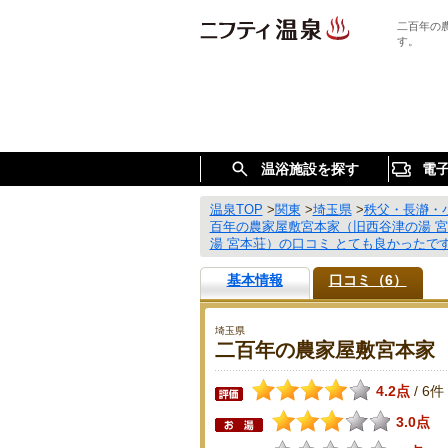
二百年の
す。
温浴施設を探す
電
温泉TOP
>
関東
>
埼玉県
>
秩父・長瀞・
百年の農家屋敷宮本家（旧西谷津の湯 
湯 宮本荘）の口コミ とても良かったで
基本情報
口コミ（6）
埼玉県
二百年の農家屋敷宮本家（
4.2点
6件
/
3.0点