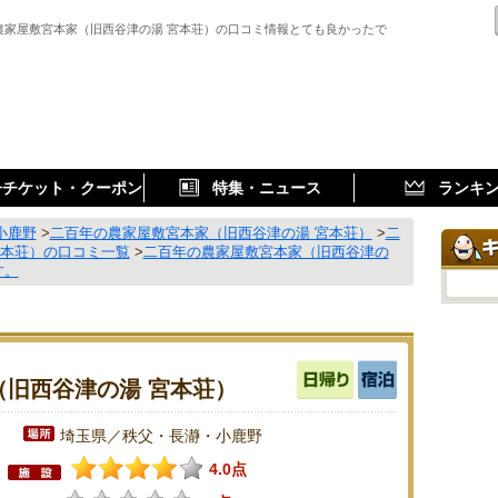
農家屋敷宮本家（旧西谷津の湯 宮本荘）の口コミ情報とても良かったで
子チケット・クーポン
特集・ニュース
ランキ
小鹿野
>
二百年の農家屋敷宮本家（旧西谷津の湯 宮本荘）
>
二
宮本荘）の口コミ一覧
>
二百年の農家屋敷宮本家（旧西谷津の
す。
旧西谷津の湯 宮本荘）
埼玉県／秩父・長瀞・小鹿野
4.0点