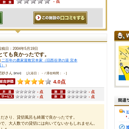
- 点
投稿日：2004年5月19日
とても良かったです。
（
二百年の農家屋敷宮本家（旧西谷津の湯 宮本
荘）
）
更紗さん
[入浴日： - / 滞在時間： - ]
4.0点
- 点
- 点
- 点
- 点
くださり、貸切風呂も綺麗で良かったです。
ので、大人数での貸切には向いてないかもしれません。