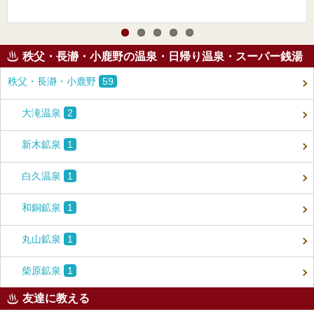
秩父・長瀞・小鹿野の温泉・日帰り温泉・スーパー銭湯
秩父・長瀞・小鹿野
59
大滝温泉
2
新木鉱泉
1
白久温泉
1
和銅鉱泉
1
丸山鉱泉
1
柴原鉱泉
1
友達に教える