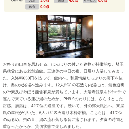
3.0点
4.0点
0.0点
お湯
施設
サービス
0.0点
飲食
お祭りの山車を思わせる、ぼんぼりの付いた建物が特徴的な、埼玉
県秩父にある老舗旅館。三連休の中日の夜、日帰り入浴してみまし
た。入浴料650円を払って、館内へ。和風情緒たっぷりの廊下を抜
け、奥の大浴場へ進みます。12人ｻｲｽﾞの石造り内湯には、無色透明
のﾌｯ素及びﾒﾀほう酸含有泉が満ちています。大竜寺源泉をﾀﾝｸﾛｰﾘｰで
運んで来ている運び湯のためか、PH9.9のわりには、さらりとした
浴感。湯温は、42℃位の適温です。続いて、外の露天風呂へ。東屋
風の屋根が付いた、6人ｻｲｽﾞの石造り木枠浴槽。こちらは、41℃位
のぬるめ。虫の音、湯の流れ落ちる音に癒されます。夕食の時間と
重なったからか、貸切状態で楽しめました。