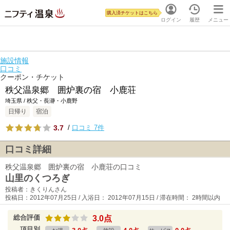
購入済チケットはこちら
ログイン
履歴
メニュー
施設情報
口コミ
クーポン・チケット
秩父温泉郷 囲炉裏の宿 小鹿荘
埼玉県 / 秩父・長瀞・小鹿野
日帰り
宿泊
3.7
/
口コミ 7件
口コミ詳細
秩父温泉郷 囲炉裏の宿 小鹿荘の口コミ
山里のくつろぎ
投稿者：きくりんさん
投稿日：2012年07月25日 / 入浴日： 2012年07月15日 / 滞在時間： 2時間以内
総合評価
3.0点
項目別