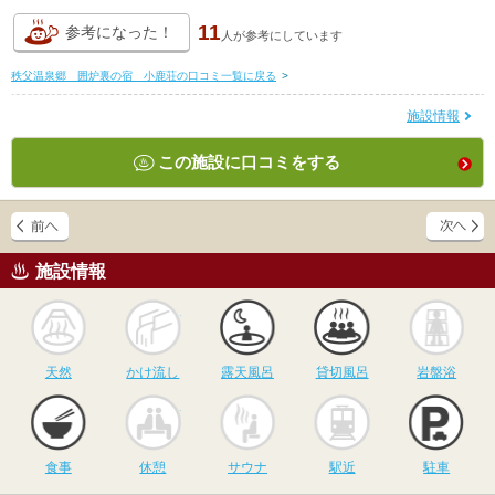
11
参考になった！
人が
参考にしています
秩父温泉郷 囲炉裏の宿 小鹿荘の口コミ一覧に戻る
>
施設情報
この施設に口コミをする
施設情報
天然
かけ流し
露天風呂
貸切風呂
岩
天然
かけ流し
露天風呂
貸切風呂
岩盤浴
食事
休憩
サウナ
駅近
駐
食事
休憩
サウナ
駅近
駐車