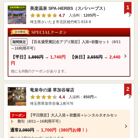
1
美楽温泉 SPA-HERBS（スパハーブス）
4.7
入浴料：
1205円～
埼玉県さいたま市北区植竹町1-816-8
【百名湯受賞記念アプリ限定】入浴+岩盤セット（8/11
期間限定
～16利用不可）
【平日】
1,895円
→
1,740円
【休日】
2,655円
→
2,440
円
他にも8個のクーポンがあります。
2
竜泉寺の湯 草加谷塚店
4.4
入浴料：
850円～
埼玉県草加市谷塚上町476
【平日限定】大人入浴＋岩盤浴＋レンタルタオルセッ
クーポン
ト 割引（8/11～16利用不可）
通常
2,080円
→
1,700円（380円お得！）