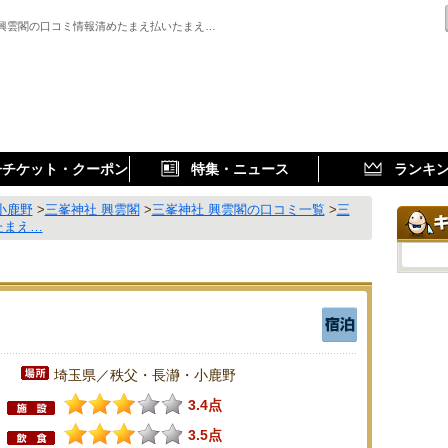
 興雲閣の口コミ情報清めたまえ払いたまえ…
子チケット・クーポン
特集・ニュース
ランキ
小鹿野
>
三峯神社 興雲閣
>
三峯神社 興雲閣の口コミ一覧
>
三
たまえ…
埼玉県／秩父・長瀞・小鹿野
3.4点
3.5点