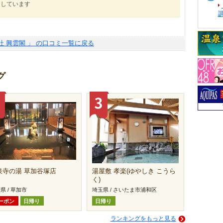
にしています
社 興雲閣 」 の口コミ一覧に戻る
グ
泉寺の湯 草加谷塚店
湯屋敷 孝楽(ゆやしき こうら
く)
県 / 草加市
埼玉県 / さいたま市浦和区
ーポン
日帰り
日帰り
ランキングをもっと見る