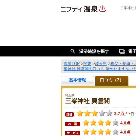
三峯神社
温浴施設を探す
電
温泉TOP
>
関東
>
埼玉県
>
秩父・長瀞・
峯神社 興雲閣の口コミ 清めたまえ払い
基本情報
口コミ（7）
埼玉県
三峯神社 興雲閣
3.7点
7件
/
4.0点
4.0点