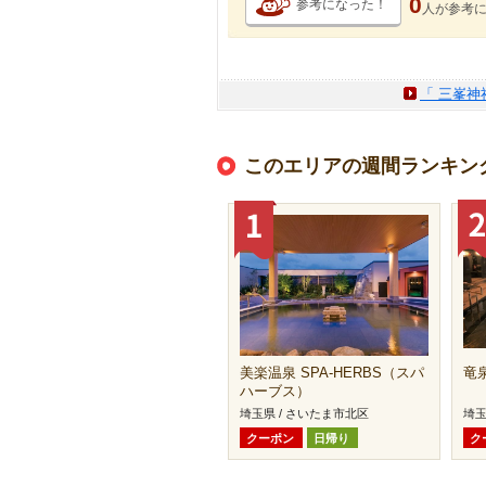
0
参考になった！
人が
参考
「 三峯神
このエリアの週間ランキン
美楽温泉 SPA-HERBS（スパ
竜
ハーブス）
埼玉県 / さいたま市北区
埼玉
クーポン
日帰り
ク