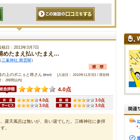
投稿日：2013年3月7日
清めたまえ払いたまえ…
（
三峯神社 興雲閣
）
腹の上のポニョと柊さん
[入浴日： 2010年11月3日 / 滞在時
間： 2時間以内]
4.0点
4.0点
3.0点
3.0点
3.0点
る。露天風呂は無いが、良い湯でした。三峰神社に参拝
ます。