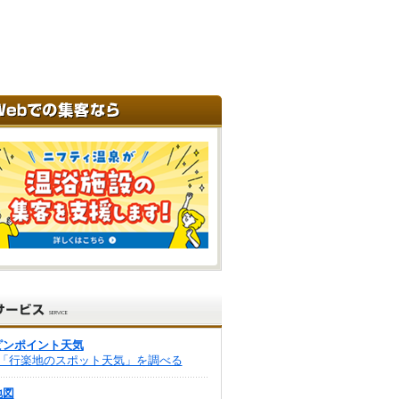
ピンポイント天気
「行楽地のスポット天気」を調べる
地図