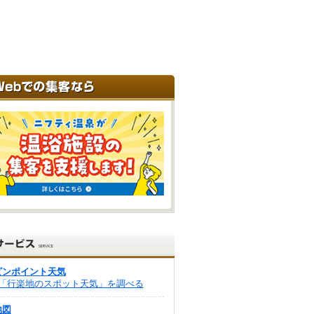
ピンポイント天気
「行楽地のスポット天気」を調べる
地図