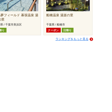
FA夢フィールド 幕張温泉 湯
船橋温泉 湯楽の里
の里
県 / 千葉市美浜区
千葉県 / 船橋市
帰り
クーポン
日帰り
ランキングをもっと見る