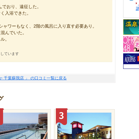
混んでおり、遠征した。
なく入浴できた。
シャワーもなく、2階の風呂に入り直す必要あり。
に混んでいた。
ベル。
にしています
か 千葉蘇我店 」 の口コミ一覧に戻る
グ