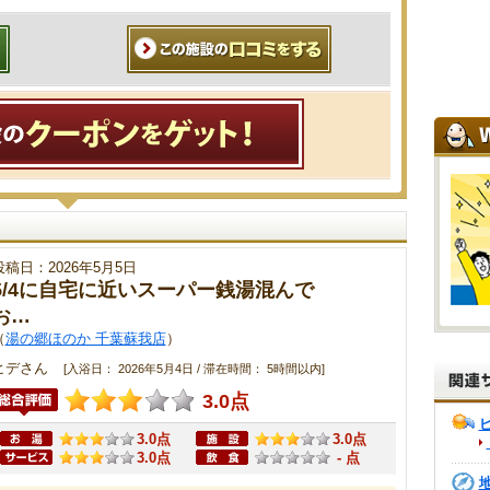
投稿日：2026年5月5日
5/4に自宅に近いスーパー銭湯混んで
お…
（
湯の郷ほのか 千葉蘇我店
）
ヒデさん
[入浴日： 2026年5月4日 / 滞在時間： 5時間以内]
3.0点
3.0点
3.0点
3.0点
- 点