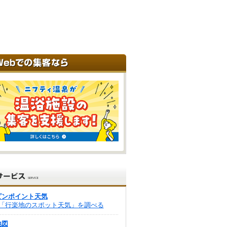
ピンポイント天気
「行楽地のスポット天気」を調べる
地図