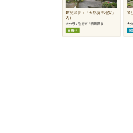
鉱泥温泉（「天然坊主地獄」
琴
内）
大分県 / 別府市 / 明礬温泉
大分
日帰り
宿