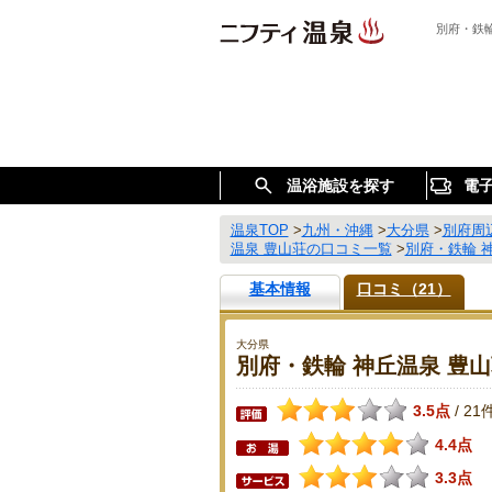
別府・鉄
温浴施設を探す
電
温泉TOP
>
九州・沖縄
>
大分県
>
別府周
温泉 豊山荘の口コミ一覧
>
別府・鉄輪 
基本情報
口コミ（21）
大分県
別府・鉄輪 神丘温泉 豊
3.5点
21
/
4.4点
3.3点