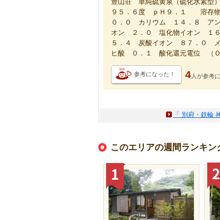
豊山荘 単純硫黄泉（硫化水素型
９５．６度 ｐＨ９．１ 溶存物
０．０ カリウム １４．８ ア
オン ２．０ 塩化物イオン １
５．４ 炭酸イオン ８７．０ 
ヒ酸 ０．１ 酸化還元電位 （
4
参考になった！
人が
参考
「 別府・鉄輪 
このエリアの週間ランキン