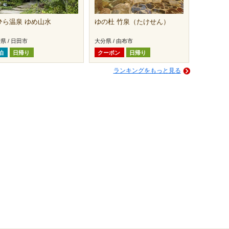
ひら温泉 ゆめ山水
ゆの杜 竹泉（たけせん）
県 / 日田市
大分県 / 由布市
泊
日帰り
クーポン
日帰り
ランキングをもっと見る