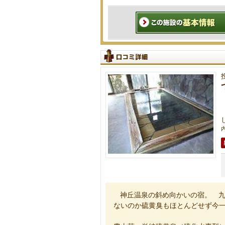
内
神丘温泉の斜め向かいの宿。 
ないのか硫黄臭もほとんどせず今