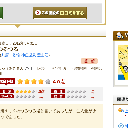
投稿日：2012年5月31日
つるつる
（
別府・鉄輪 神丘温泉 豊山荘
）
しろうさぎさん
[入浴日： 2012年5月5日 / 滞在時間： 2時間以
]
4.0点
4.0点
- 点
- 点
- 点
九州１，２のつるつる湯と書いてあったが、注入量が少
一つであった。