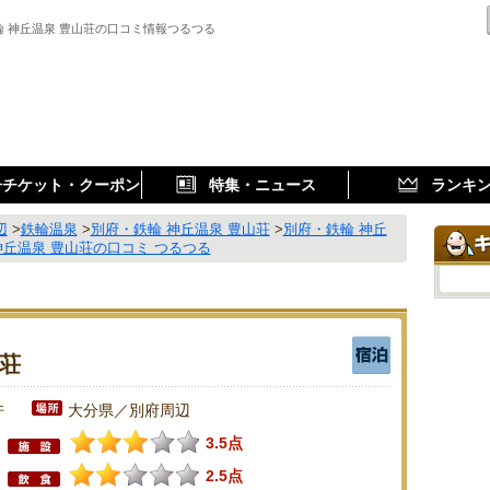
輪 神丘温泉 豊山荘の口コミ情報つるつる
子チケット・クーポン
特集・ニュース
ランキ
辺
>
鉄輪温泉
>
別府・鉄輪 神丘温泉 豊山荘
>
別府・鉄輪 神丘
神丘温泉 豊山荘の口コミ つるつる
山荘
件
大分県／別府周辺
3.5点
2.5点