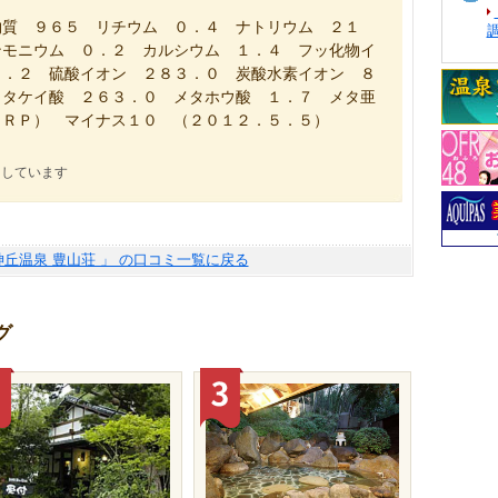
）
質 ９６５ リチウム ０．４ ナトリウム ２１
ンモニウム ０．２ カルシウム １．４ フッ化物イ
６．２ 硫酸イオン ２８３．０ 炭酸水素イオン ８
メタケイ酸 ２６３．０ メタホウ酸 １．７ メタ亜
ＯＲＰ） マイナス１０ （２０１２．５．５）
にしています
神丘温泉 豊山荘 」 の口コミ一覧に戻る
グ