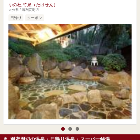
ゆの杜 竹泉（たけせん）
大分県 / 湯布院周辺
日帰り
クーポン
別府周辺の温泉・日帰り温泉・スーパー銭湯