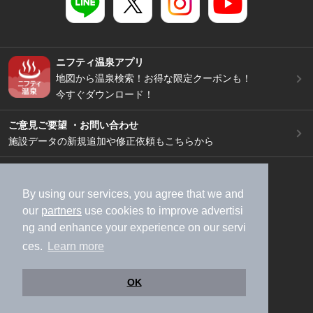
ニフティ温泉アプリ
地図から温泉検索！お得な限定クーポンも！
今すぐダウンロード！
ご意見ご要望 ・お問い合わせ
施設データの新規追加や修正依頼もこちらから
スマートフォン
/
PC
加盟店募集（資料請求）
広告出稿のご案内
By using our services, you agree that we and
our
partners
use cookies to improve advertisi
利用規約
ライフスタイルMEMBERS+規約
ng and enhance your experience on our servi
特定商取引法に基づく表記
ヘルプ
採用情報
ces.
Learn more
運営会社
個人情報保護ポリシー
©NIFTY Lifestyle Co., Ltd.
OK