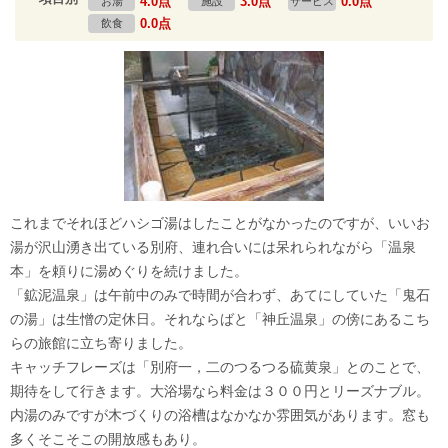
4.0点
3.0点
0.0点
お湯
施設
サービス
0.0点
飲食
これまでそれほどハシゴ湯はしたことがなかったのですが、いいお
湯が沢山湧き出ている別府、連れ合いには呆れられながら「温泉
本」を頼りに湯めぐりを続けました。
「鉱泥温泉」は午前中のみで時間が合わず、あてにしていた「鬼石
の湯」は生憎の定休日。それならばと「神丘温泉」の傍にあるこち
らの旅館に立ち寄りました。
キャッチフレーズは「別府一，二のつるつる硫黄泉」とのことで、
期待をして行きます。大浴場なら料金は３００円とリーズナブル。
内湯のみですが木づくりの浴槽はなかなか雰囲気があります。窓も
多くそこそこの開放感もあり。