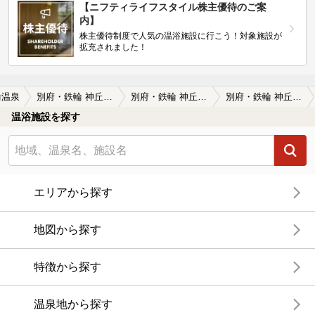
【ニフティライフスタイル株主優待のご案
内】
株主優待制度で人気の温浴施設に行こう！対象施設が
拡充されました！
輪温泉
別府・鉄輪 神丘温泉 豊山荘
別府・鉄輪 神丘温泉 豊山荘の口コミ一覧
別府・鉄輪 神丘温泉 豊山荘の口コミ ツルヌルの硫黄泉
温浴施設を探す
エリアから探す
地図から探す
特徴から探す
温泉地から探す