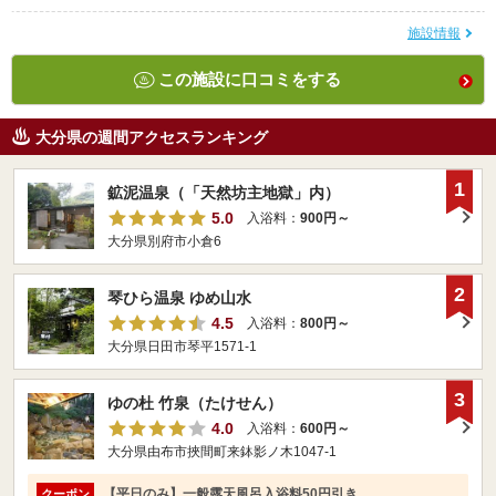
施設情報
この施設に口コミをする
大分県の週間アクセスランキング
1
鉱泥温泉（「天然坊主地獄」内）
5.0
入浴料：
900円～
大分県別府市小倉6
2
琴ひら温泉 ゆめ山水
4.5
入浴料：
800円～
大分県日田市琴平1571-1
3
ゆの杜 竹泉（たけせん）
4.0
入浴料：
600円～
大分県由布市挾間町来鉢影ノ木1047-1
【平日のみ】一般露天風呂入浴料50円引き
クーポン