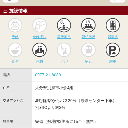
施設情報
天然
かけ流し
露天風呂
貸切風呂
岩
天然
かけ流し
露天風呂
貸切風呂
岩盤浴
食事
休憩
サウナ
駅近
駐
食事
休憩
サウナ
駅近
駐車
0977-21-8080
電話
大分県別府市小倉4組
住所
JR別府駅からバス20分（原爆センター下車）
交通アクセス
別府ICより約2分
完備（敷地内3箇所に15台・無料）
駐車場