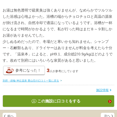
お湯は無色透明で硫黄臭は強くありませんが、なめらかでツルツル
した浴感は心地よかった。浴槽の端からチョロチョロと高温の源泉
が掛け流され、自然冷却で適温になっているようです。浴槽が一杯
になるまで時間がかかるようで、私が行った時はまだ８～９割しか
お湯がありませんでした。
少しぬるめだったので、冬場だと寒いかも知れません。シャンプ
ー・石鹸類もあり、ドライヤーはありませんが料金を考えたら十分
です。「温泉本」によると、pH9.1、成分総計0.9g/kgほどのようで
す。改めて別府にはいろいろな泉質があると思いました。
3
参考になった！
人が
参考にしています
別府・鉄輪 神丘温泉 豊山荘の口コミ一覧に戻る
>
施設情報
この施設に口コミをする