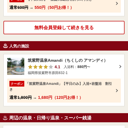
通常
600円
→
550円（50円お得！）
無料会員登録して続きを見る
人気の施設
筑紫野温泉Amandi（ちくしの アマンディ）
4.1
入浴料：
880円
〜
福岡県筑紫野市原田832-1
「筑紫野温泉Amandi」【平日のみ】入浴+岩盤浴 割引
クーポン
き
通常
1,800円
→
1,680円（120円お得！）
周辺の温泉・日帰り温泉・スーパー銭湯