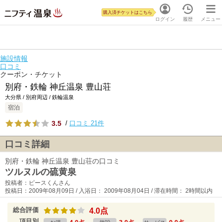
購入済チケットはこちら
ログイン
履歴
メニュー
施設情報
口コミ
クーポン・チケット
別府・鉄輪 神丘温泉 豊山荘
大分県 / 別府周辺 / 鉄輪温泉
宿泊
3.5
/
口コミ 21件
口コミ詳細
別府・鉄輪 神丘温泉 豊山荘の口コミ
ツルヌルの硫黄泉
投稿者：ピースくんさん
投稿日：2009年08月09日 / 入浴日： 2009年08月04日 / 滞在時間： 2時間以内
総合評価
4.0点
項目別