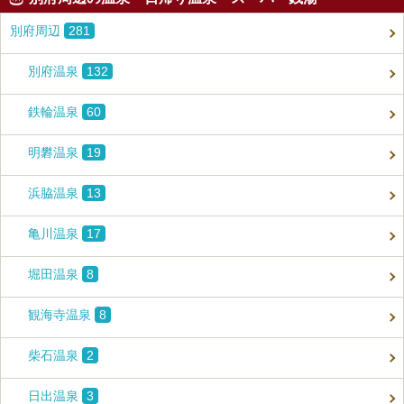
別府周辺
281
別府温泉
132
鉄輪温泉
60
明礬温泉
19
浜脇温泉
13
亀川温泉
17
堀田温泉
8
観海寺温泉
8
柴石温泉
2
日出温泉
3