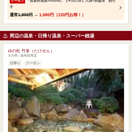
「筑紫野温泉Amandi」【平日のみ】入浴+岩盤浴 割引
クーポン
き
通常
1,800円
→
1,680円（120円お得！）
周辺の温泉・日帰り温泉・スーパー銭湯
ゆの杜 竹泉（たけせん）
大分県 / 湯布院周辺
日帰り
クーポン