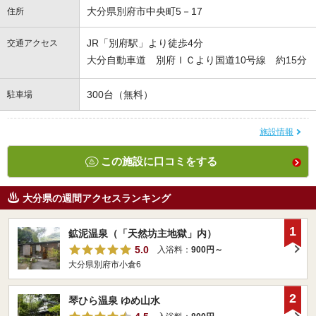
大分県別府市中央町5－17
住所
JR「別府駅」より徒歩4分
交通アクセス
大分自動車道 別府ＩＣより国道10号線 約15分
300台（無料）
駐車場
施設情報
この施設に口コミをする
大分県の週間アクセスランキング
1
鉱泥温泉（「天然坊主地獄」内）
5.0
入浴料：
900円～
大分県別府市小倉6
2
琴ひら温泉 ゆめ山水