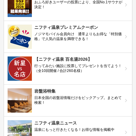
おふろ好きユーザーの投票により、全国No.1サウナが
決定！
ニフティ温泉プレミアムクーポン
ノジマモバイル会員向け 通常よりもお得な「特別価
格」で人気の温泉を満喫できる！
【ニフティ温泉 百名湯2026】
行ってみたい施設に投票してプレゼントを当てよう！
（全10回開催 / 合計260名様）
岩盤浴特集
日本全国の岩盤浴情報だけをピックアップ。まとめて
検索！
ニフティ温泉ニュース
温泉にもっと行きたくなる！お得な情報を掲載中