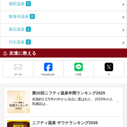
堀田温泉
8
観海寺温泉
8
柴石温泉
2
日出温泉
3
友達に教える
メール
Facebook
LINE
X
第20回ニフティ温泉年間ランキング2025
全国約2.2万件の中から頂点に選ばれた、2025年の人
気施設は…
ニフティ温泉 サウナランキング2026