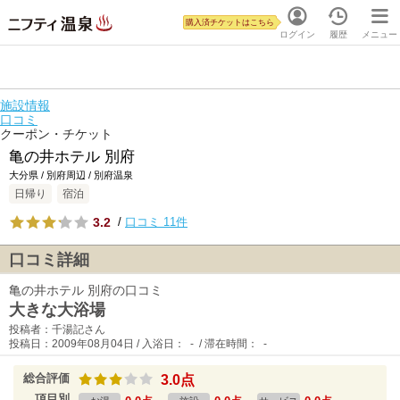
購入済チケットはこちら
ログイン
履歴
メニュー
施設情報
口コミ
クーポン・チケット
亀の井ホテル 別府
大分県 / 別府周辺 / 別府温泉
日帰り
宿泊
3.2
/
口コミ 11件
口コミ詳細
亀の井ホテル 別府の口コミ
大きな大浴場
投稿者：千湯記さん
投稿日：2009年08月04日 / 入浴日： - / 滞在時間： -
総合評価
3.0点
項目別