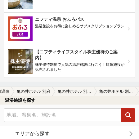
ニフティ温泉 おふろパス
温浴施設をお得に楽しめるサブスクリプションプラン
【ニフティライフスタイル株主優待のご案
内】
株主優待制度で人気の温浴施設に行こう！対象施設が
拡充されました！
府温泉
亀の井ホテル 別府
亀の井ホテル 別府の口コミ一覧
亀の井ホテル 別府の口コミ 大きな大浴場
温浴施設を探す
エリアから探す