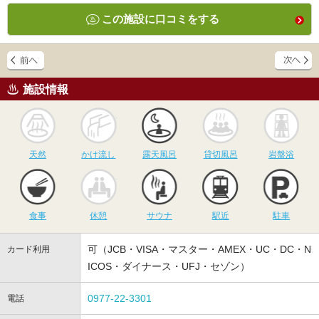
この施設に口コミをする
施設情報
天然
かけ流し
露天風呂
貸切風呂
岩
天然
かけ流し
露天風呂
貸切風呂
岩盤浴
食事
休憩
サウナ
駅近
駐
食事
休憩
サウナ
駅近
駐車
可（JCB・VISA・マスター・AMEX・UC・DC・N
カード利用
ICOS・ダイナース・UFJ・セゾン）
0977-22-3301
電話