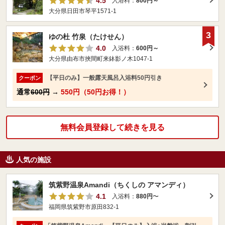
4.5
入浴料：
800円～
大分県日田市琴平1571-1
3
ゆの杜 竹泉（たけせん）
4.0
入浴料：
600円～
大分県由布市挾間町来鉢影ノ木1047-1
【平日のみ】一般露天風呂入浴料50円引き
クーポン
通常
600円
→
550円（50円お得！）
無料会員登録して続きを見る
人気の施設
筑紫野温泉Amandi（ちくしの アマンディ）
4.1
入浴料：
880円
〜
福岡県筑紫野市原田832-1