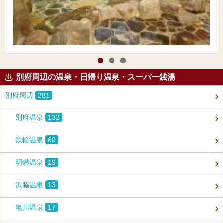
別府周辺の温泉・日帰り温泉・スーパー銭湯
別府周辺
281
別府温泉
132
鉄輪温泉
60
明礬温泉
19
浜脇温泉
13
亀川温泉
17