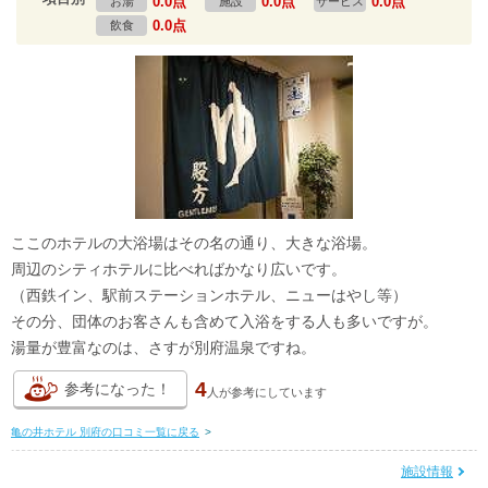
0.0点
0.0点
0.0点
お湯
施設
サービス
0.0点
飲食
ここのホテルの大浴場はその名の通り、大きな浴場。
周辺のシティホテルに比べればかなり広いです。
（西鉄イン、駅前ステーションホテル、ニューはやし等）
その分、団体のお客さんも含めて入浴をする人も多いですが。
湯量が豊富なのは、さすが別府温泉ですね。
4
参考になった！
人が
参考にしています
亀の井ホテル 別府の口コミ一覧に戻る
>
施設情報