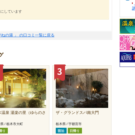
考にしています
がねの湯 」 の口コミ一覧に戻る
グ
木温泉 湯楽の里（ゆらのさ
ザ・グランドスパ南大門
）
県 / 栃木市大町
栃木県 / 宇都宮市
帰り
宿泊
日帰り