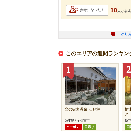
10
参考になった！
人が
参
「 ゆり
このエリアの週間ランキン
宮の街道温泉 江戸遊
栃
と
栃木県 / 宇都宮市
栃木
クーポン
日帰り
日