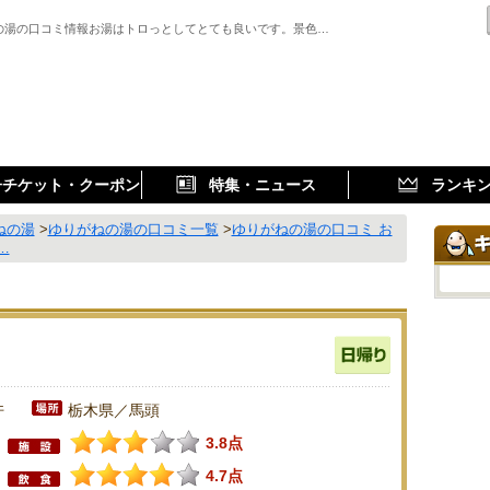
の湯の口コミ情報お湯はトロっとしてとても良いです。景色…
子チケット・クーポン
特集・ニュース
ランキ
ねの湯
>
ゆりがねの湯の口コミ一覧
>
ゆりがねの湯の口コミ お
…
件
栃木県／馬頭
3.8点
4.7点