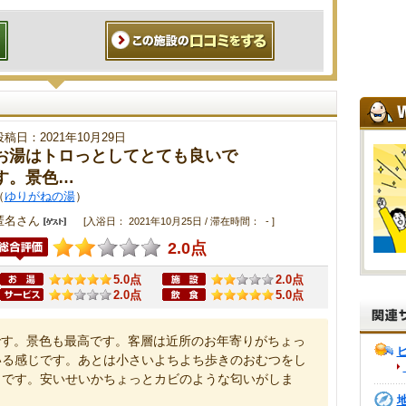
投稿日：2021年10月29日
お湯はトロっとしてとても良いで
す。景色…
（
ゆりがねの湯
）
匿名さん
[入浴日： 2021年10月25日 / 滞在時間： - ]
2.0点
5.0点
2.0点
2.0点
5.0点
です。景色も最高です。客層は近所のお年寄りがちょっ
いる感じです。あとは小さいよちよち歩きのおむつをし
じです。安いせいかちょっとカビのような匂いがしま