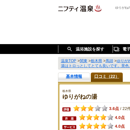
ゆりがね
温浴施設を探す
電
温泉TOP
>
関東
>
栃木県
>
馬頭
>
ゆりが
湯はトロっとしてとても良いです。景色
基本情報
口コミ（22）
栃木県
ゆりがねの湯
3.6点
22
/
4.0点
4.0点