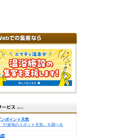
ピンポイント天気
「行楽地のスポット天気」を調べる
地図