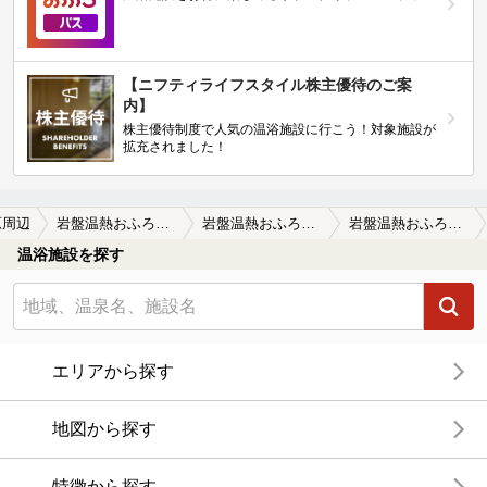
【ニフティライフスタイル株主優待のご案
内】
株主優待制度で人気の温浴施設に行こう！対象施設が
拡充されました！
原周辺
岩盤温熱おふろの王様 高座渋谷駅前店
岩盤温熱おふろの王様 高座渋谷駅前店の口コミ一覧
岩盤温熱おふろの王様 高座渋谷駅前店の口コミ 岩盤浴を気に入り定期的行っています。…
温浴施設を探す
エリアから探す
地図から探す
特徴から探す