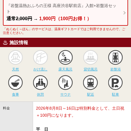
『岩盤温熱おふろの王様 高座渋谷駅前店』入館+岩盤浴セッ
ト
通常
2,000円
→
1,900円（100円お得！）
「ぬくぬく～ぽん」のサービスは、温泉ギフトカードではご利用できませんので、ご
注意ください。
施設情報
天然
かけ流し
露天風呂
貸切風呂
岩
天然
かけ流し
露天風呂
貸切風呂
岩盤浴
食事
休憩
サウナ
駅近
駐
食事
休憩
サウナ
駅近
駐車
2026年8月8日～16日は特別料金として、土日祝
料金
＋100円になります。
平 日