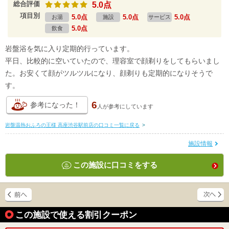
総合評価
5.0点
項目別
5.0点
5.0点
5.0点
お湯
施設
サービス
5.0点
飲食
岩盤浴を気に入り定期的行っています。
平日、比較的に空いていたので、理容室で顔剃りをしてもらいまし
た。お安くて顔がツルツルになり、顔剃りも定期的になりそうで
す。
6
参考になった！
人が
参考にしています
岩盤温熱おふろの王様 高座渋谷駅前店の口コミ一覧に戻る
>
施設情報
この施設に口コミをする
この施設で使える割引クーポン