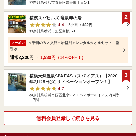
神奈川県横浜市青葉区奈良四丁目5-1
2
横濱スパヒルズ 竜泉寺の湯
4.4
入浴料：
880円～
神奈川県横浜市旭区白根8-8
＜平日のみ＞入館＋岩盤浴＋レンタルタオルセット 割
クーポン
引き
通常
2,230円
→
1,930円（14%OFF！）
3
横浜天然温泉SPA EAS（スパ イアス）【2026
年7月28日(火)リノベーションオープン！】
4.7
神奈川県横浜市西区北幸2-2-1 ハマボールイアス内 4階
～7階
無料会員登録して続きを見る