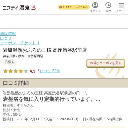
購入済チケットはこちら
ログイン
履歴
メニュー
施設情報
口コミ
クーポン・チケット
1
岩盤温熱おふろの王様 高座渋谷駅前店
神奈川県 / 厚木・伊勢原周辺
日帰り
お得なクーポンを見る
4.3
/
口コミ 52件
口コミ詳細
岩盤温熱おふろの王様 高座渋谷駅前店の口コミ
岩盤浴を気に入り定期的行っています。…
投稿者：すずかさん
性別：女性
年代：50代～
投稿日：2023年12月11日 / 入浴日： 2023年12月11日 / 滞在時間： 5時間以内