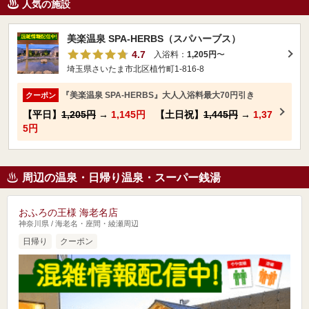
人気の施設
美楽温泉 SPA-HERBS（スパハーブス）
4.7
入浴料：
1,205円
〜
埼玉県さいたま市北区植竹町1-816-8
『美楽温泉 SPA-HERBS』大人入浴料最大70円引き
クーポン
【平日】
1,205円
→
1,145円
【土日祝】
1,445円
→
1,37
5円
周辺の温泉・日帰り温泉・スーパー銭湯
おふろの王様 海老名店
神奈川県 / 海老名・座間・綾瀬周辺
日帰り
クーポン