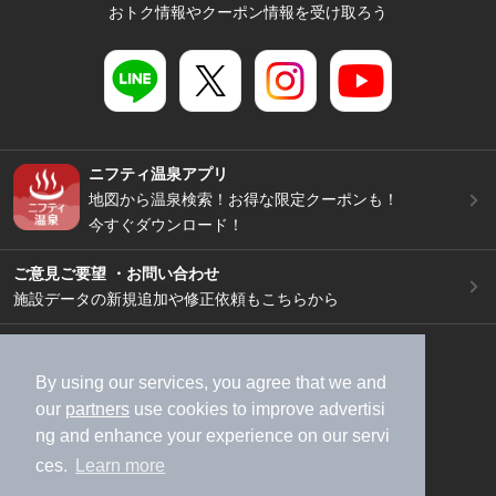
おトク情報やクーポン情報を受け取ろう
ニフティ温泉アプリ
地図から温泉検索！お得な限定クーポンも！
今すぐダウンロード！
ご意見ご要望 ・お問い合わせ
施設データの新規追加や修正依頼もこちらから
スマートフォン
/
PC
加盟店募集（資料請求）
広告出稿のご案内
By using our services, you agree that we and
our
partners
use cookies to improve advertisi
利用規約
ライフスタイルMEMBERS+規約
ng and enhance your experience on our servi
特定商取引法に基づく表記
ヘルプ
採用情報
ces.
Learn more
運営会社
個人情報保護ポリシー