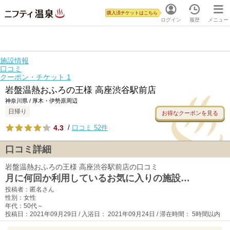
購入済チケットはこちら
ログイン
履歴
メニュー
施設情報
口コミ
クーポン・チケット
1
岩盤温熱おふろの王様 高座渋谷駅前店
神奈川県 / 厚木・伊勢原周辺
日帰り
お得なクーポンを見る
4.3
/
口コミ 52件
口コミ詳細
岩盤温熱おふろの王様 高座渋谷駅前店の口コミ
月に何回か利用しているお気に入りの施設…
投稿者：匿名さん
性別：女性
年代：50代～
投稿日：2021年09月29日 / 入浴日： 2021年09月24日 / 滞在時間： 5時間以内