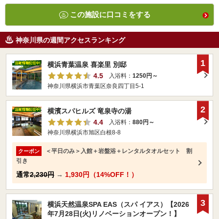
この施設に口コミをする
神奈川県の週間アクセスランキング
1
横浜青葉温泉 喜楽里 別邸
4.5
入浴料：
1250円～
神奈川県横浜市青葉区奈良四丁目5-1
2
横濱スパヒルズ 竜泉寺の湯
4.4
入浴料：
880円～
神奈川県横浜市旭区白根8-8
＜平日のみ＞入館＋岩盤浴＋レンタルタオルセット 割
クーポン
引き
通常
2,230円
→
1,930円（14%OFF！）
3
横浜天然温泉SPA EAS（スパ イアス）【2026
年7月28日(火)リノベーションオープン！】