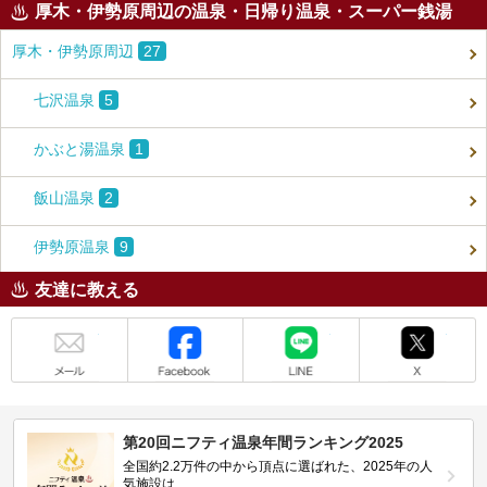
厚木・伊勢原周辺の温泉・日帰り温泉・スーパー銭湯
厚木・伊勢原周辺
27
七沢温泉
5
かぶと湯温泉
1
飯山温泉
2
伊勢原温泉
9
友達に教える
メール
Facebook
LINE
X
第20回ニフティ温泉年間ランキング2025
全国約2.2万件の中から頂点に選ばれた、2025年の人
気施設は…