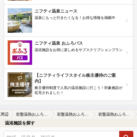
ニフティ温泉ニュース
温泉にもっと行きたくなる！お得な情報を掲載中
ニフティ温泉 おふろパス
温浴施設をお得に楽しめるサブスクリプションプラン
【ニフティライフスタイル株主優待のご案
内】
株主優待制度で人気の温浴施設に行こう！対象施設が
拡充されました！
原周辺
岩盤温熱おふろの王様 高座渋谷駅前店
岩盤温熱おふろの王様 高座渋谷駅前店の口コミ一覧
岩盤温熱おふろの王様 高座渋谷駅前店の口コミ 月に何回か利用しているお気に入りの施設…
温浴施設を探す