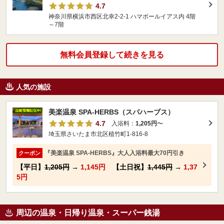
4.7
神奈川県横浜市西区北幸2-2-1 ハマボールイアス内 4階
～7階
無料会員登録して続きを見る
人気の施設
美楽温泉 SPA-HERBS（スパハーブス）
4.7
入浴料：
1,205円
〜
埼玉県さいたま市北区植竹町1-816-8
『美楽温泉 SPA-HERBS』大人入浴料最大70円引き
クーポン
【平日】
1,205円
→
1,145円
【土日祝】
1,445円
→
1,37
5円
周辺の温泉・日帰り温泉・スーパー銭湯