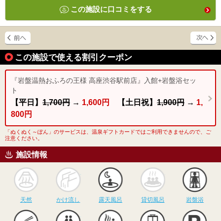
この施設に口コミをする
この施設で使える割引クーポン
『岩盤温熱おふろの王様 高座渋谷駅前店』入館+岩盤浴セッ
ト
【平日】
1,700円
→
1,600円
【土日祝】
1,900円
→
1,
800円
「ぬくぬく～ぽん」のサービスは、温泉ギフトカードではご利用できませんので、ご
注意ください。
施設情報
天然
かけ流し
露天風呂
貸切風呂
岩
天然
かけ流し
露天風呂
貸切風呂
岩盤浴
食事
休憩
サウナ
駅近
駐