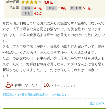
総合評価
4.0点
項目別
4.0点
5.0点
5.0点
お湯
施設
サービス
4.0点
飲食
月に何回か利用しているお気に入りの施設です！温泉ではないんで
すが、人工で温泉成分と同じお湯なので、お肌も艶々になります。
なにより、浴室や食事処より富士山が見えるのが特にお気に入りで
す。
スタッフも丁寧で感じが良く、掃除や消毒も行き届いていて、漫画
や雑誌もたくさんあり、色んな場所でゆっくりと過ごせます。
ただ一つ残念なのは、食事の質が少し落ちた事です！味も見映えも
良かったのに、海鮮はお刺身が薄くなり、マグロなんかは色も悪く
新鮮さもなくなりました。そこだけ改良してくれれば、満点で
す！！
10
参考になった！
人が
参考にしています
岩盤温熱おふろの王様 高座渋谷駅前店の口コミ一覧に戻る
>
施設情報