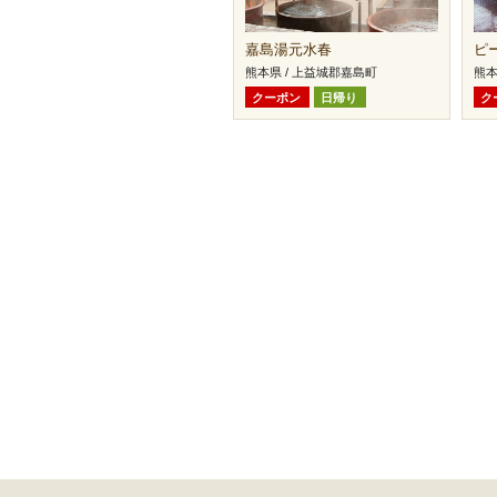
嘉島湯元水春
ピ
熊本県 / 上益城郡嘉島町
熊本
クーポン
日帰り
ク