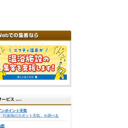
ピンポイント天気
「行楽地のスポット天気」を調べる
地図