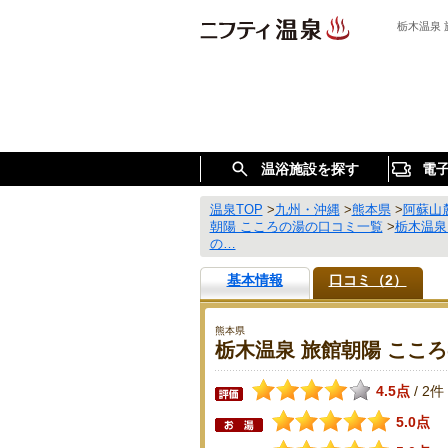
栃木温泉 
温浴施設を探す
電
温泉TOP
>
九州・沖縄
>
熊本県
>
阿蘇山
朝陽 こころの湯の口コミ一覧
>
栃木温泉
の…
基本情報
口コミ（2）
熊本県
栃木温泉 旅館朝陽 ここ
4.5点
2件
/
5.0点