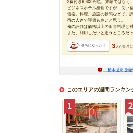
2食付き6,600円也。旅館ではな
ビジネスホテル感覚ですが、良い
価格、料理、施設の状態などで、
宿の人達で評価も良いと思う。
俺の評価は価格以上の田舎料理と
また、利用したいと思うところだ
3
参考になった！
人が
参考
「 栃木温泉 旅
このエリアの週間ランキン