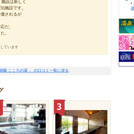
く、施設は新しく
宿泊施設です。
評価されるが
対応だ。
った。
にしています
館朝陽 こころの湯 」 の口コミ一覧に戻る
グ