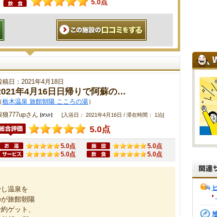
5.0点
投稿日：2021年4月18日
2021年4月16日日帰りで阿蘇の…
（
栃木温泉 旅館朝陽 こころの湯
）
銀狼777upさん
[入浴日： 2021年4月16日 / 滞在時間： 1泊]
5.0点
5.0点
5.0点
5.0点
5.0点
少し温泉を
のが旅館朝陽
予約ゲット、