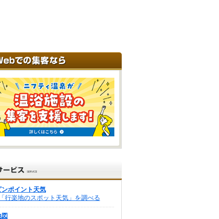
ピンポイント天気
「行楽地のスポット天気」を調べる
地図