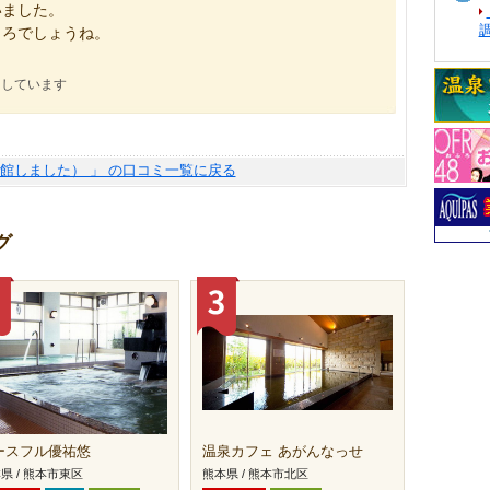
いました。
ころでしょうね。
にしています
（閉館しました） 」 の口コミ一覧に戻る
グ
ースフル優祐悠
温泉カフェ あがんなっせ
県 / 熊本市東区
熊本県 / 熊本市北区