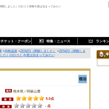
O（閉館しました）の口コミ情報今度は泊まってみたい
子チケット・クーポン
特集・ニュース
ランキ
麓
>
内牧温泉
>
ZENZO（閉館しました）
>
ZENZO（閉館しま
ました）の口コミ 今度は泊まってみたい
熊本県／阿蘇山麓
5.0点
- 点