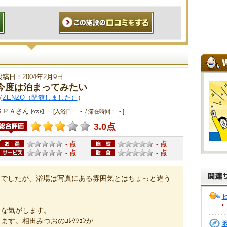
投稿日：2004年2月9日
今度は泊まってみたい
（
ZENZO（閉館しました）
）
ＳＰＡさん
[入浴日： - / 滞在時間： - ]
3.0点
- 点
- 点
- 点
- 点
湯でしたが、浴場は写真にある雰囲気とはちょっと違う
うな気がします。
す。相田みつおのｺﾚｸｼｮﾝが