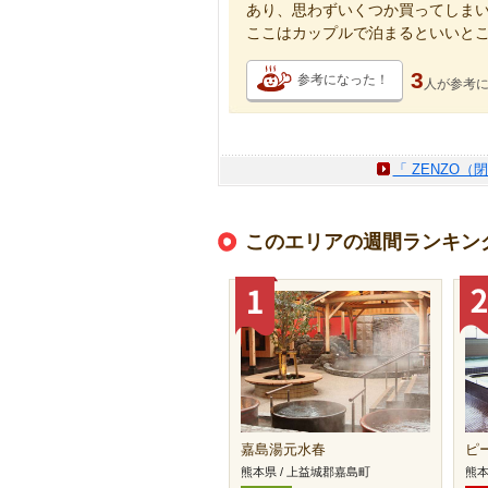
あり、思わずいくつか買ってしま
ここはカップルで泊まるといいと
3
参考になった！
人が
参考
「 ZENZO
このエリアの週間ランキン
嘉島湯元水春
ピ
熊本県 / 上益城郡嘉島町
熊本