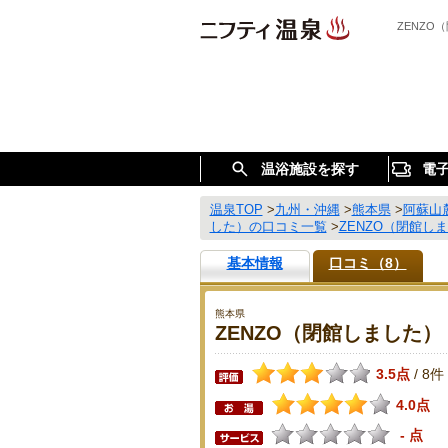
ZENZ
温浴施設を探す
電
温泉TOP
>
九州・沖縄
>
熊本県
>
阿蘇山
した）の口コミ一覧
>
ZENZO（閉館し
基本情報
口コミ（8）
熊本県
ZENZO（閉館しました）
3.5点
8件
/
4.0点
- 点