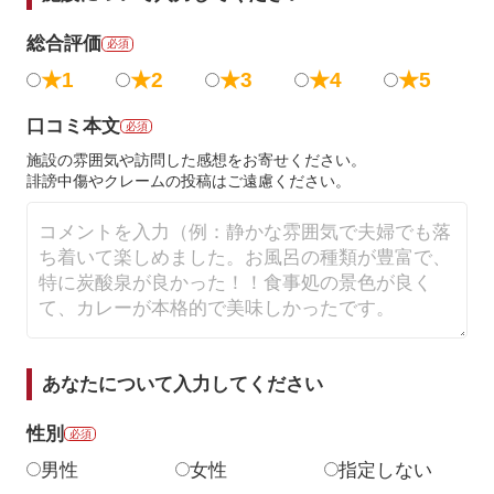
総合評価
必須
★1
★2
★3
★4
★5
口コミ本文
必須
施設の雰囲気や訪問した感想をお寄せください。
誹謗中傷やクレームの投稿はご遠慮ください。
あなたについて入力してください
性別
必須
男性
女性
指定しない