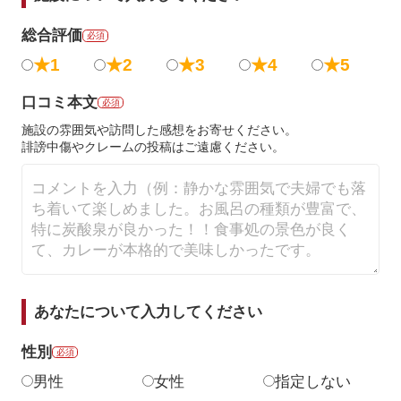
総合評価
必須
★1
★2
★3
★4
★5
口コミ本文
必須
施設の雰囲気や訪問した感想をお寄せください。
誹謗中傷やクレームの投稿はご遠慮ください。
あなたについて入力してください
性別
必須
男性
女性
指定しない