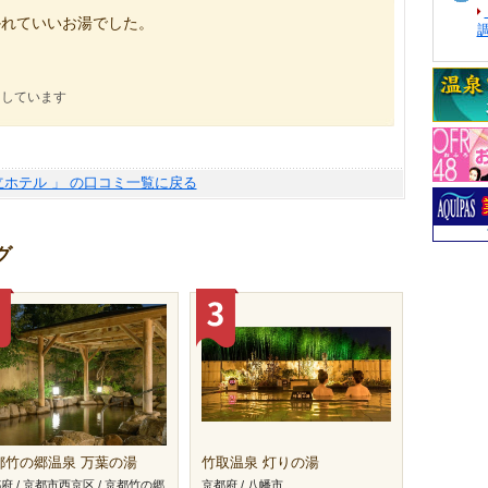
かれていいお湯でした。
にしています
立ホテル 」 の口コミ一覧に戻る
グ
都竹の郷温泉 万葉の湯
竹取温泉 灯りの湯
府 / 京都市西京区 / 京都竹の郷
京都府 / 八幡市