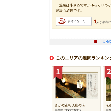
温泉は小さめですがゆっくりつ
施設も綺麗です。
4
参考になった！
人が
参考
「 天橋
このエリアの週間ランキン
さがの温泉 天山の湯
京
京都府 / 京都市右京区
京都