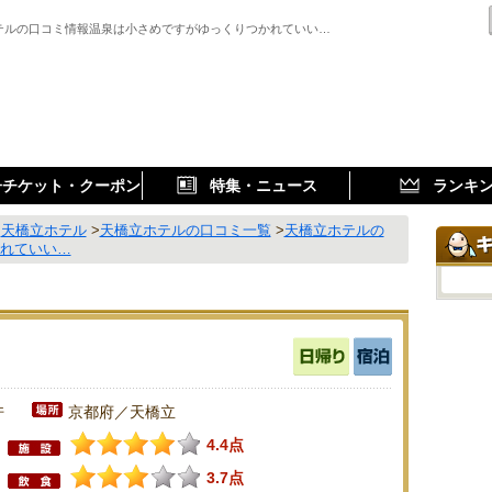
テルの口コミ情報温泉は小さめですがゆっくりつかれていい…
子チケット・クーポン
特集・ニュース
ランキ
>
天橋立ホテル
>
天橋立ホテルの口コミ一覧
>
天橋立ホテルの
かれていい…
件
京都府／天橋立
4.4点
3.7点