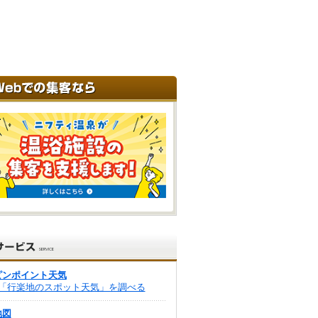
ピンポイント天気
「行楽地のスポット天気」を調べる
地図