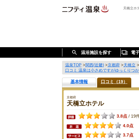
天橋立ホ
温浴施設を探す
電
温泉TOP
>
関西(近畿)
>
京都府
>
天橋立
口コミ 温泉は小さめですがゆっくりつ
基本情報
口コミ（19）
京都府
天橋立ホテル
3.8点
19
/
4.0点
3.7点