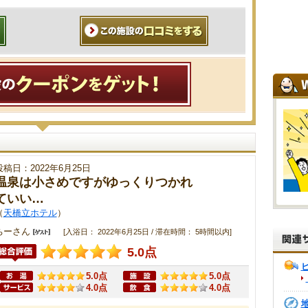
投稿日：2022年6月25日
温泉は小さめですがゆっくりつかれ
ていい…
（
天橋立ホテル
）
ちーさん
[入浴日： 2022年6月25日 / 滞在時間： 5時間以内]
5.0点
5.0点
5.0点
4.0点
4.0点