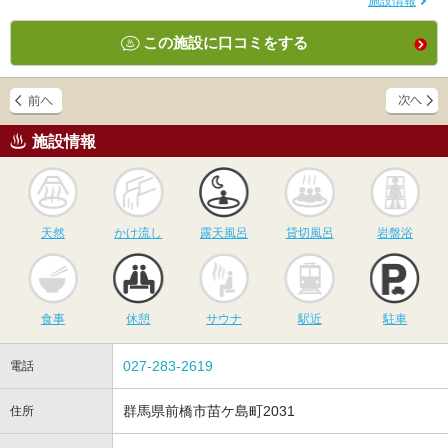
施設情報
この施設に口コミをする
施設情報
天然
かけ流し
露天風呂
貸切風呂
岩
天然
かけ流し
露天風呂
貸切風呂
岩盤浴
食事
休憩
サウナ
駅近
駐
食事
休憩
サウナ
駅近
駐車
027-283-2619
電話
群馬県前橋市苗ケ島町2031
住所