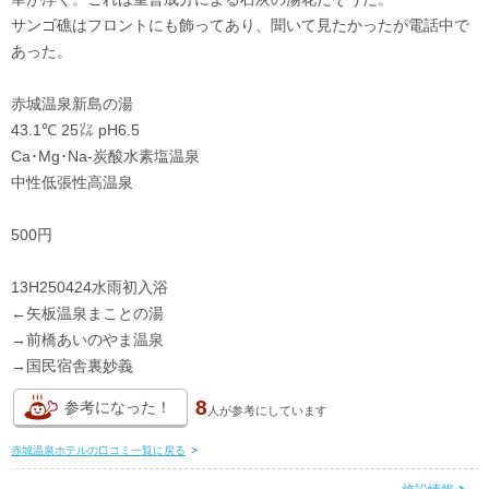
サンゴ礁はフロントにも飾ってあり、聞いて見たかったが電話中で
あった。
赤城温泉新島の湯
43.1℃ 25㍑ pH6.5
Ca･Mg･Na-炭酸水素塩温泉
中性低張性高温泉
500円
13H250424水雨初入浴
←矢板温泉まことの湯
→前橋あいのやま温泉
→国民宿舎裏妙義
8
参考になった！
人が
参考にしています
赤城温泉ホテルの口コミ一覧に戻る
>