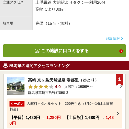
上毛電鉄 大胡駅よりタクシー利用20分
交通アクセス
高崎ICより30km
完備（15台・無料）
駐車場
施設情報
この施設に口コミをする
群馬県の週間アクセスランキング
1
高崎 京ヶ島天然温泉 湯都里（ゆとり）
4.0
入浴料：
1080円～
群馬県高崎市島野町890-3
入館料＋タオルセット 200円引き（8/10～14は土日祝
クーポン
料金）
【平日】
1,480円
→
1,280円
【土日祝】
1,680円
→
1,48
0円