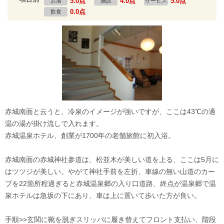
5.0点
4.0点
5.0点
お湯
施設
サービス
0.0点
飲食
赤城南面と云うと、冷泉のイメージが強いですが、ここは43℃の適
温の湯が掛け流しで入れます。
赤城温泉ホテル、創業が1700年の老舗旅館に初入浴。
赤城南面の赤城神社参道は、松並木が美しい道を上る、ここは5月に
はツツジが美しい。やがて神社手前を左折、車線の無い山道のカー
ブを22箇所程過ぎると赤城温泉郷の入り口道路、終点が温泉郷で温
泉ホテルは急坂の下にあり、車は上に置いて歩いた方が良い。
手順>>玄関に靴を脱ぎスリッパに履き替えてフロント支払い、階段