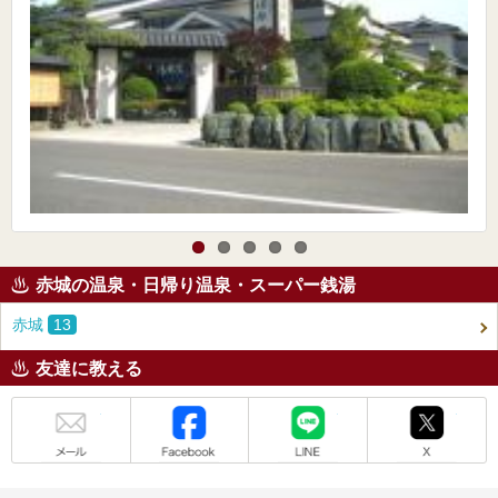
赤城の温泉・日帰り温泉・スーパー銭湯
赤城
13
友達に教える
メール
Facebook
LINE
X