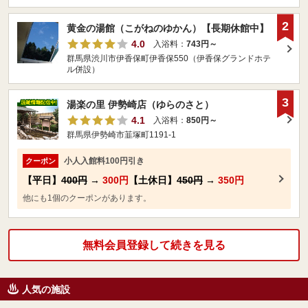
2
黄金の湯館（こがねのゆかん）【長期休館中】
4.0
入浴料：
743円～
群馬県渋川市伊香保町伊香保550（伊香保グランドホテ
ル併設）
3
湯楽の里 伊勢崎店（ゆらのさと）
4.1
入浴料：
850円～
群馬県伊勢崎市韮塚町1191-1
小人入館料100円引き
クーポン
【平日】
400円
→
300円
【土休日】
450円
→
350円
他にも1個のクーポンがあります。
無料会員登録して続きを見る
人気の施設