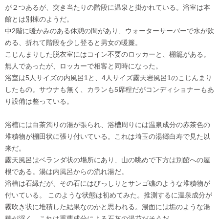
が２つあるが、突き当たりの階段に温泉と掛かれている。浴室は本
館とは別棟のようだ。
中2階に暖かみのある休憩の間があり、ウォーターサーバーで水が飲
める、折れて階段を少し登ると男女の暖簾。
こじんまりした脱衣室にはコイン不要のロッカーと、棚籠がある。
無人であったが、ロッカーで相客と同時になった。
浴室は5人サイズの内風呂1と、4人サイズ露天岩風呂1のこじんまり
したもの。サウナも無く、カランも5席程だがコンディショナーもあ
り設備は整っている。
浴槽には白茶濁りの湯が張られ、浴槽周りには温泉成分の赤茶色の
堆積物が棚田状に張り付いている。これは埼玉の湯郷白寿で見た以
来だ。
露天風呂はベランダ状の場所にあり、山の眺めで下方は別館への屋
根である。湯は内風呂からの流れ湯だ。
浴槽は石縁だが、その石にはびっしりとサンゴ礁のような堆積物が
付いている。 このような状態は初めてみた。推測するに温泉成分が
霧吹き状に堆積した結果なのかと思われる。湯面には垢のような湯
華が浮く。これは重曹成分による石灰の湯花だそうだ。