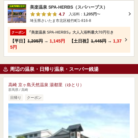
美楽温泉 SPA-HERBS（スパハーブス）
4.7
入浴料：
1,205円
〜
埼玉県さいたま市北区植竹町1-816-8
『美楽温泉 SPA-HERBS』大人入浴料最大70円引き
クーポン
【平日】
1,205円
→
1,145円
【土日祝】
1,445円
→
1,37
5円
周辺の温泉・日帰り温泉・スーパー銭湯
高崎 京ヶ島天然温泉 湯都里（ゆとり）
群馬県 / 高崎
日帰り
クーポン