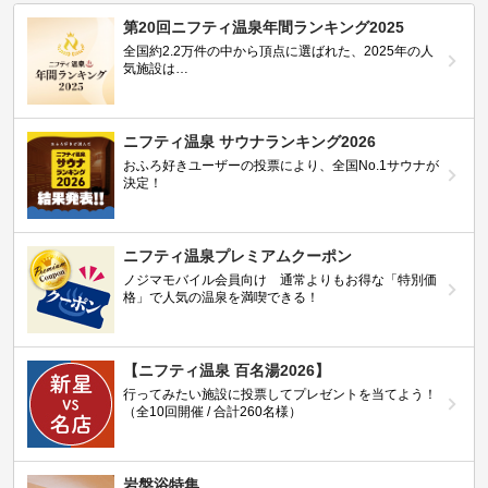
第20回ニフティ温泉年間ランキング2025
全国約2.2万件の中から頂点に選ばれた、2025年の人
気施設は…
ニフティ温泉 サウナランキング2026
おふろ好きユーザーの投票により、全国No.1サウナが
決定！
ニフティ温泉プレミアムクーポン
ノジマモバイル会員向け 通常よりもお得な「特別価
格」で人気の温泉を満喫できる！
【ニフティ温泉 百名湯2026】
行ってみたい施設に投票してプレゼントを当てよう！
（全10回開催 / 合計260名様）
岩盤浴特集