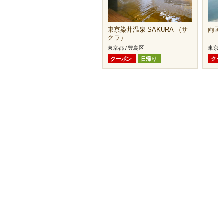
東京染井温泉 SAKURA （サ
両
クラ）
東京都 / 豊島区
東京
クーポン
日帰り
ク