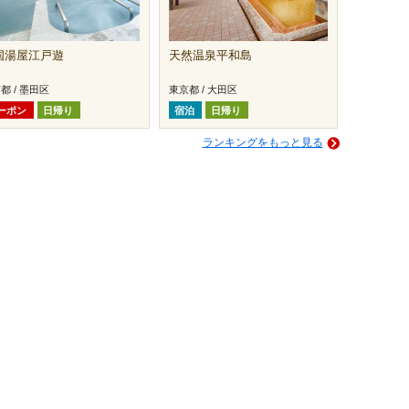
国湯屋江戸遊
天然温泉平和島
都 / 墨田区
東京都 / 大田区
ーポン
日帰り
宿泊
日帰り
ランキングをもっと見る