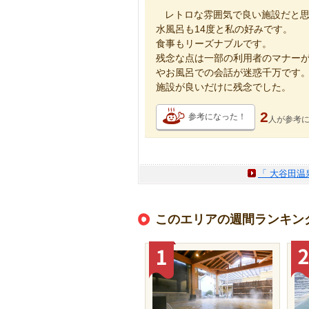
レトロな雰囲気で良い施設だと
水風呂も14度と私の好みです。
食事もリーズナブルです。
残念な点は一部の利用者のマナー
やお風呂での会話が迷惑千万です
施設が良いだけに残念でした。
2
参考になった！
人が
参考
「 大谷田温
このエリアの週間ランキン