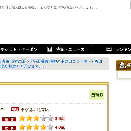
泉 明神の湯の口コミ情報レトロな雰囲気で良い施設だと思います。…
子チケット・クーポン
特集・ニュース
ランキ
田温泉 明神の湯
>
大谷田温泉 明神の湯の口コミ一覧
>
大谷田
で良い施設だと思います。…
3件
東京都／足立区
3.8点
4.0点