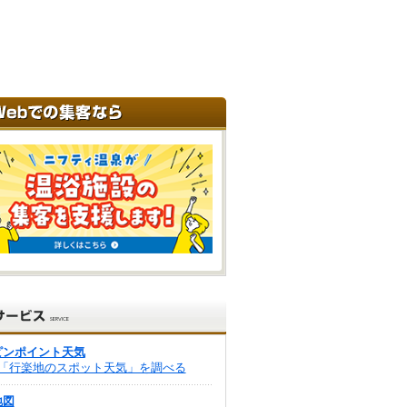
ピンポイント天気
「行楽地のスポット天気」を調べる
地図