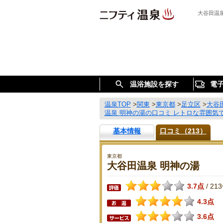
大谷田温
温浴施設を探す
電
温泉TOP
>
関東
>
東京都
>
足立区
>
大谷
温泉 明神の湯の口コミ レトロな雰囲気
基本情報
口コミ（213）
東京都
大谷田温泉 明神の湯
3.7点
21
/
4.3点
3.6点