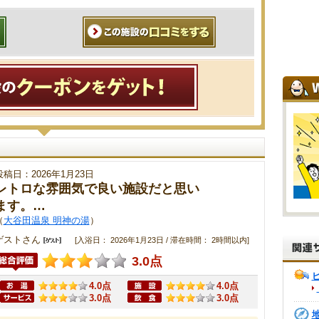
投稿日：2026年1月23日
レトロな雰囲気で良い施設だと思い
ます。…
（
大谷田温泉 明神の湯
）
ゲストさん
[入浴日： 2026年1月23日 / 滞在時間： 2時間以内]
3.0点
4.0点
4.0点
3.0点
3.0点