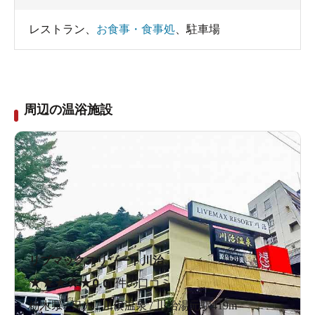
レストラン
、
お食事・食事処
、
駐車場
周辺の温浴施設
リブマックスリゾート川治
★
★
★
★
★
0.0
0件の口コミ
栃木県 / 日光 / 川俣温泉 / 川治湯元駅419m