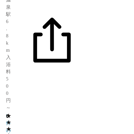
泉
駅
6
.
8
k
m
入
浴
料
5
0
0
円
～
★
0
0
★
件
★
の