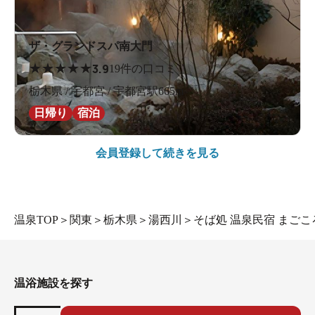
ザ・グランドスパ南大門
★
★
★
★
★
3.9
19件の口コミ
栃木県 / 宇都宮 / 宇都宮駅665m
日帰り
宿泊
会員登録して続きを見る
温泉TOP
＞
関東
＞
栃木県
＞
湯西川
＞
そば処 温泉民宿 まごこ
温浴施設を探す