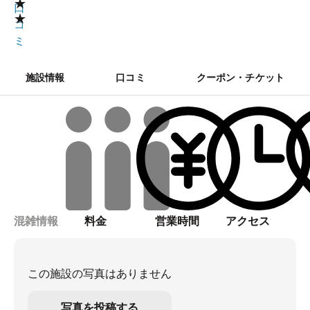
★
口
★
コ
ミ
施設情報
口コミ
クーポン・チケット
混雑情報
料金
営業時間
アクセス
この施設の写真はありません
写真を投稿する