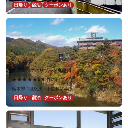
日帰り
宿泊
クーポンあり
リブマックスリゾート鬼怒川
★
★
★
★
★
4.5
2件の口コミ
栃木県 / 鬼怒川 / 小佐越駅443m
日帰り
宿泊
クーポンあり