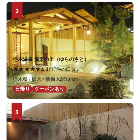
2
栃木温泉 湯楽の里（ゆらのさと）
★
★
★
★
★
4.3
117件の口コミ
栃木県 / 栃木 / 新栃木駅1.0km
日帰り
クーポンあり
3