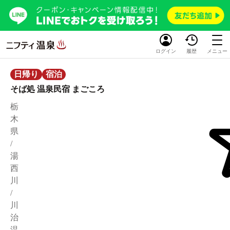
ログイン
履歴
メニュー
日帰り
宿泊
そば処 温泉民宿 まごころ
栃
木
県
/
湯
西
川
/
川
治
温