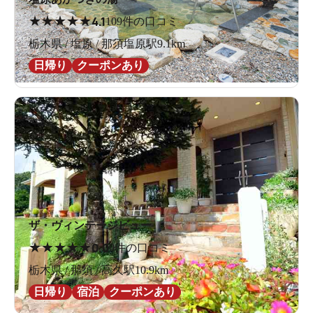
★
★
★
★
★
4.1
109件の口コミ
栃木県 / 塩原 / 那須塩原駅9.1km
日帰り
クーポンあり
ザ・ヴィンテージビュー
★
★
★
★
★
0.0
0件の口コミ
栃木県 / 那須 / 高久駅10.9km
日帰り
宿泊
クーポンあり