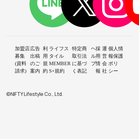
加盟店
広告
利
ライフス
特定商
ヘ
採
運
個人情
募集
出稿
用
タイル
取引法
ル
用
営
報保護
(資料
のご
規
MEMBER
に基づ
プ
情
会
ポリ
請求)
案内
約
S+規約
く表記
報
社
シー
©NIFTY Lifestyle Co., Ltd.