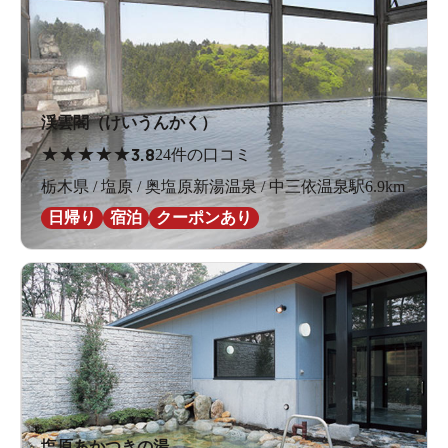
渓雲閣（けいうんかく）
★
★
★
★
★
3.8
24件の口コミ
栃木県 / 塩原 / 奥塩原新湯温泉 / 中三依温泉駅6.9km
日帰り
宿泊
クーポンあり
塩原あかつきの湯