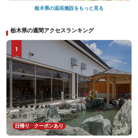
栃木県の
温浴施設をもっと見る
栃木県の週間アクセスランキング
1
宮の街道温泉 江戸遊
★
★
★
★
★
4.6
626件の口コミ
栃木県 / 宇都宮 / 雀宮駅3.0km
日帰り
クーポンあり