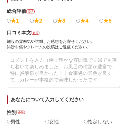
総合評価
必須
★1
★2
★3
★4
★5
口コミ本文
必須
施設の雰囲気や訪問した感想をお寄せください。
誹謗中傷やクレームの投稿はご遠慮ください。
あなたについて入力してください
性別
必須
男性
女性
指定しない