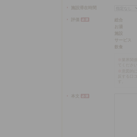
施設滞在時間
評価
総合
お湯
施設
サービス
飲食
※
業界関
てくださ
※
意図的
反する口
す。
本文