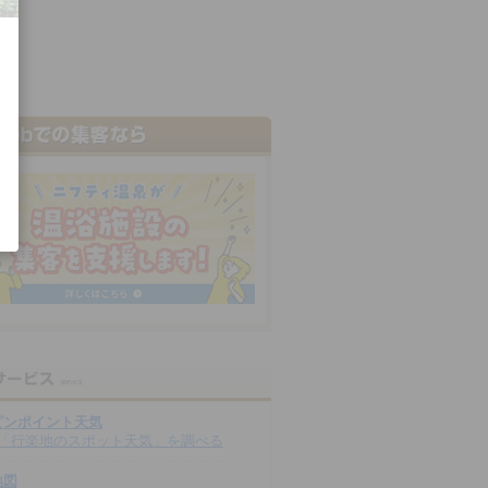
ピンポイント天気
「行楽地のスポット天気」を調べる
地図