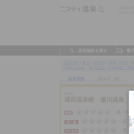
湯田温泉
も自由に
温浴施設を探す
電
温泉TOP
>
東北
>
岩手県
>
湯田 (岩手)
>
>
湯田温泉峡 湯川温泉 大扇別館（閉
基本情報
口コミ（0）
岩手県
湯田温泉峡 湯川温泉 
- 点
0件
/
- 点
- 点