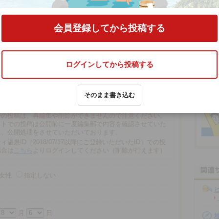
 大扇別館（閉館しました）」
の口コミをする
会員登録してから投稿する
ログインしてから投稿する
そのまま書き込む
文字以内
の場合、匿名で投稿されます。
での投稿は、再編集や削除ができませんので注意ください。
ストでの投稿は公開前に一度編集部で内容を確認させていた
に、公開処理をさせていただいております。
ィ温泉ID（2018/07/17以降にご登録いただいたID）での投
場合は
こちら
よりログインしてください（削除が行えます）
女性
指定しない
月
日