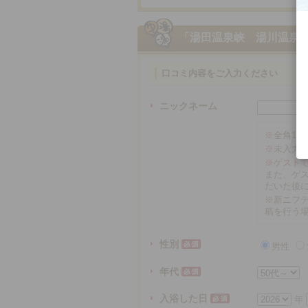
「湯田温泉峡 湯川温泉
口コミ内容をご入力ください
ニックネーム
※
全角16
※
未入力
※ゲスト
また、ゲ
だいた後
※
新ニフテ
稿を行う
性別
男性
年代
入浴した日
年