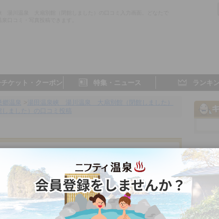
峡 湯川温泉 大扇別館（閉館しました）の口コミ入力画面。どなたで
温泉口コミ・写真投稿できます。
子チケット・クーポン
特集・ニュース
ランキ
巣郷温泉
>
湯田温泉峡 湯川温泉 大扇別館（閉館しました）
館しました）の口コミ投稿
大扇別館（閉館しました）
岩手県／湯田 (岩手)
- 点
- 点