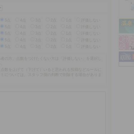
5点
4点
3点
2点
1点
評価しない
5点
4点
3点
2点
1点
評価しない
5点
4点
3点
2点
1点
評価しない
5点
4点
3点
2点
1点
評価しない
5点
4点
3点
2点
1点
評価しない
係者の方、点数をつけたくない方は「評価しない」を選択し
い。
に点数を上げて（下げて）いると思われる投稿などルールに
コミについては、スタッフ側の判断で削除する場合がありま