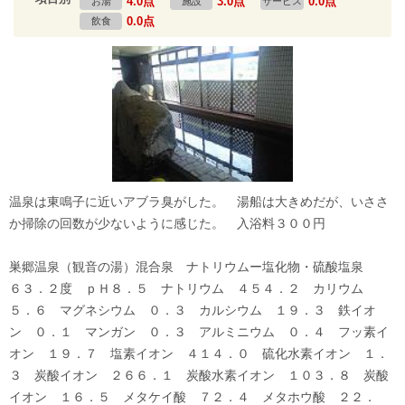
4.0点
3.0点
0.0点
お湯
施設
サービス
0.0点
飲食
温泉は東鳴子に近いアブラ臭がした。 湯船は大きめだが、いささ
か掃除の回数が少ないように感じた。 入浴料３００円
巣郷温泉（観音の湯）混合泉 ナトリウムー塩化物・硫酸塩泉
６３．２度 ｐＨ８．５ ナトリウム ４５４．２ カリウム
５．６ マグネシウム ０．３ カルシウム １９．３ 鉄イオ
ン ０．１ マンガン ０．３ アルミニウム ０．４ フッ素イ
オン １９．７ 塩素イオン ４１４．０ 硫化水素イオン １．
３ 炭酸イオン ２６６．１ 炭酸水素イオン １０３．８ 炭酸
イオン １６．５ メタケイ酸 ７２．４ メタホウ酸 ２２．