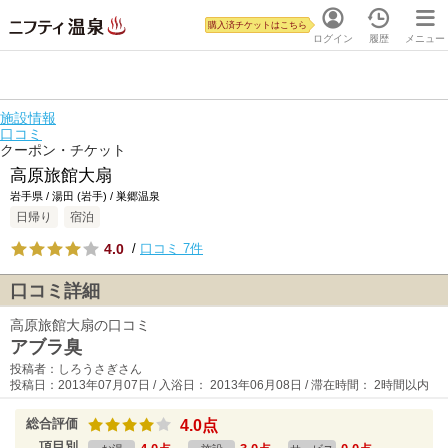
購入済チケットはこちら
ログイン
履歴
メニュー
施設情報
口コミ
クーポン・チケット
高原旅館大扇
岩手県 / 湯田 (岩手) / 巣郷温泉
日帰り
宿泊
4.0
/
口コミ 7件
口コミ詳細
高原旅館大扇の口コミ
アブラ臭
投稿者：しろうさぎさん
投稿日：2013年07月07日 / 入浴日： 2013年06月08日 / 滞在時間： 2時間以内
総合評価
4.0点
項目別