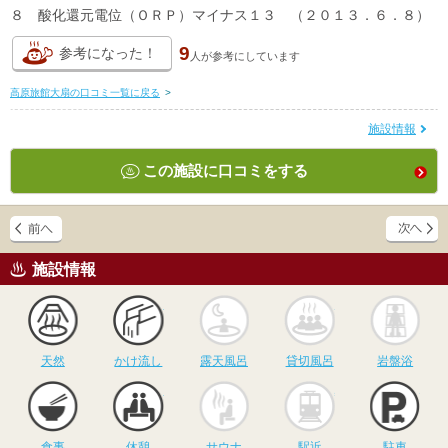
８ 酸化還元電位（ＯＲＰ）マイナス１３ （２０１３．６．８）
9
参考になった！
人が
参考にしています
高原旅館大扇の口コミ一覧に戻る
>
施設情報
この施設に口コミをする
施設情報
天然
かけ流し
露天風呂
貸切風呂
岩
天然
かけ流し
露天風呂
貸切風呂
岩盤浴
食事
休憩
サウナ
駅近
駐
食事
休憩
サウナ
駅近
駐車