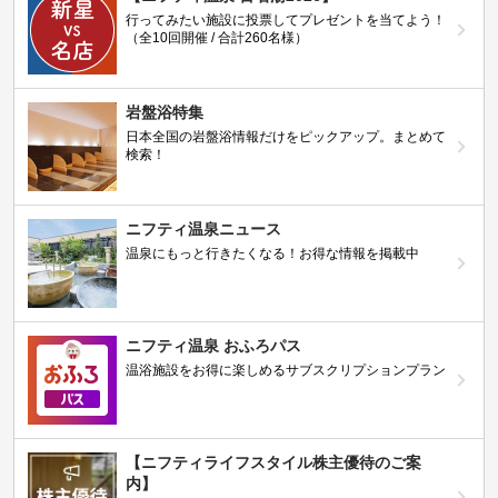
行ってみたい施設に投票してプレゼントを当てよう！
（全10回開催 / 合計260名様）
岩盤浴特集
日本全国の岩盤浴情報だけをピックアップ。まとめて
検索！
ニフティ温泉ニュース
温泉にもっと行きたくなる！お得な情報を掲載中
ニフティ温泉 おふろパス
温浴施設をお得に楽しめるサブスクリプションプラン
【ニフティライフスタイル株主優待のご案
内】