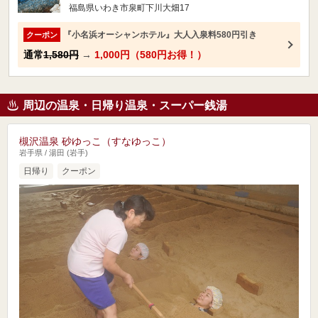
福島県いわき市泉町下川大畑17
『小名浜オーシャンホテル』大人入泉料580円引き
クーポン
通常
1,580円
→
1,000円（580円お得！）
周辺の温泉・日帰り温泉・スーパー銭湯
槻沢温泉 砂ゆっこ（すなゆっこ）
岩手県 / 湯田 (岩手)
日帰り
クーポン