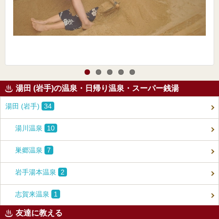
湯田 (岩手)の温泉・日帰り温泉・スーパー銭湯
湯田 (岩手)
34
湯川温泉
10
巣郷温泉
7
岩手湯本温泉
2
志賀来温泉
1
友達に教える