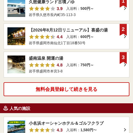
1
久慈健康ランド古墳ノゆ
3.9
入浴料：
500円～
岩手県久慈市長内町35-113-3
2
【2026年8月12日リニューアル】喜盛の湯
4.4
入浴料：
600円～
岩手県盛岡市南仙北1丁目18番50号
3
盛南温泉 開運の湯
4.8
入浴料：
750円～
岩手県盛岡市本宮3-8
無料会員登録して続きを見る
人気の施設
小名浜オーシャンホテル＆ゴルフクラブ
4.3
入浴料：
1,580円
〜