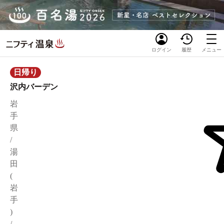
ログイン
履歴
メニュー
日帰り
沢内バーデン
岩
手
県
/
湯
田
(
岩
手
)
/