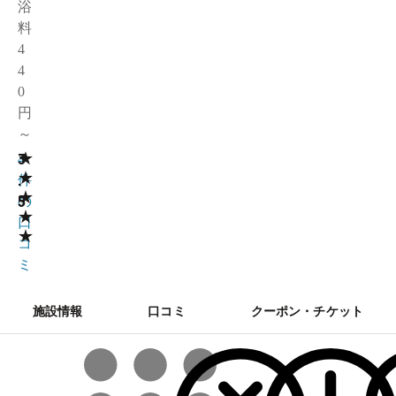
浴
料
4
4
0
円
～
★
3
4
★
.
件
★
5
の
★
口
★
コ
ミ
施設情報
口コミ
クーポン・チケット