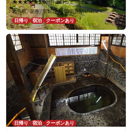
★
★
★
★
★
3.8
26件の口コミ
岩手県 / 花巻 / 新鉛温泉 / 新花巻駅17.4km
日帰り
宿泊
クーポンあり
【新日本百名湯・日本温泉遺産に指定】鉛温泉 藤
三旅館
★
★
★
★
★
4.6
60件の口コミ
岩手県 / 花巻 / 鉛温泉 / 花巻空港駅12.0km
日帰り
宿泊
クーポンあり