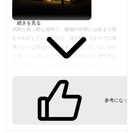
続きを見る
周囲が真っ暗な場所で、建物の外部にはあまり明
かりを灯していないので、日が落ちてからでは表
通りからは存在がわからず、営業していないのか
と思ってしまいました。源泉温度60℃と湧出量を
謳い文句にしている源泉掛け流しですが、かえっ
てハードル上げ過ぎてしまっている感がありまし
た。日本温泉協会の評価点が高いのも、禍となっ
ているようです。
参考になった
内湯は、３つの大きさが異なる湯船で構成され、
それぞれに木で囲ったパイプから湯を少しづつ流
していました。１つには底から泡を出すような装
置が見えましたが、動作はしていませんでした。