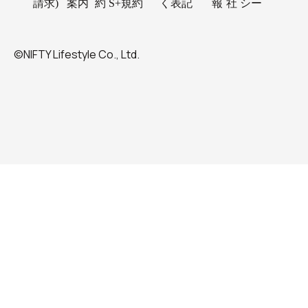
請求)
案内
約
S+規約
く表記
報
社
シー
©NIFTY Lifestyle Co., Ltd.