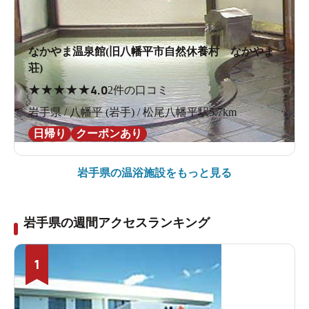
なかやま温泉館(旧八幡平市自然休養村 なかやま
荘)
★
★
★
★
★
4.0
2件の口コミ
岩手県 / 八幡平 (岩手) / 松尾八幡平駅5.7km
日帰り
クーポンあり
岩手県の
温浴施設をもっと見る
岩手県の週間アクセスランキング
1