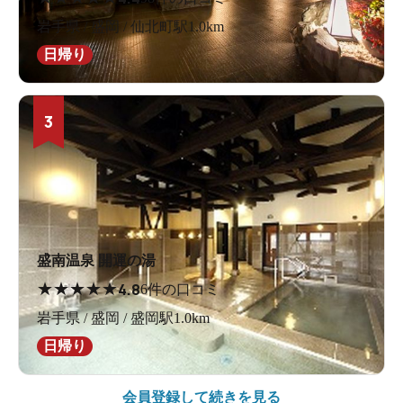
岩手県 / 盛岡 / 仙北町駅1.0km
日帰り
3
盛南温泉 開運の湯
★
★
★
★
★
4.8
6件の口コミ
岩手県 / 盛岡 / 盛岡駅1.0km
日帰り
会員登録して続きを見る