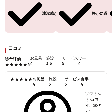
清潔感がある
静かに過ご
口コミ
お風呂
施設
サービス
食事
総合評価
4
3.5
5
4
4
★
★
★
★
★
★
★
★
★
★
お風呂
施設
サービス
食事
4
3
5
4
ゾウさん
さん(
男
性
、
50代
～
)