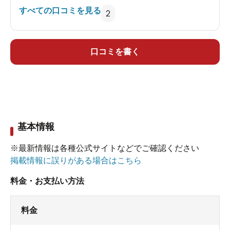
源泉サウナなる部屋が有り、通常のサウナよりは
すべての口コミを見る
2
低い温度で蒸していました。
露天風呂は、屋根付きのエリアに大きめの湯船と
していますが、内湯の湯船と同じような感じでし
口コミを書く
た。
シャンプー,ボディソープ付き300円。100円式有料
ロッカー有り,無料ドライヤー有り,露天風呂有り。
基本情報
※最新情報は各種公式サイトなどでご確認ください
掲載情報に誤りがある場合はこちら
料金・お支払い方法
料金