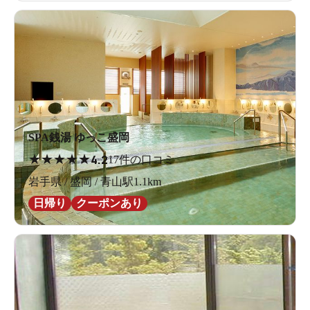
SPA銭湯 ゆっこ盛岡
★
★
★
★
★
4.2
17件の口コミ
岩手県 / 盛岡 / 青山駅1.1km
日帰り
クーポンあり