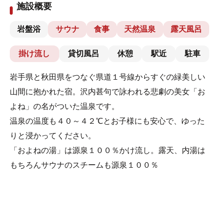
施設概要
岩盤浴
サウナ
食事
天然温泉
露天風呂
掛け流し
貸切風呂
休憩
駅近
駐車
岩手県と秋田県をつなぐ県道１号線からすぐの緑美しい
山間に抱かれた宿。沢内甚句で詠われる悲劇の美女「お
よね」の名がついた温泉です。
温泉の温度も４０～４２℃とお子様にも安心で、ゆった
りと浸かってください。
「およねの湯」は源泉１００％かけ流し。露天、内湯は
もちろんサウナのスチームも源泉１００％