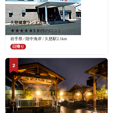
久慈健康ランド古墳ノゆ
★
★
★
★
★
3.9
9件の口コミ
岩手県 / 陸中海岸 / 久慈駅2.1km
日帰り
2
【2026年8月12日リニューアル】喜盛の湯
★
★
★
★
★
4.4
98件の口コミ