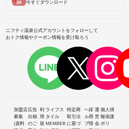
今すぐダウンロード
ニフティ温泉公式アカウントをフォローして
おトク情報やクーポン情報を受け取ろう
加盟店
広告
利
ライフス
特定商
ヘ
採
運
個人情
募集
出稿
用
タイル
取引法
ル
用
営
報保護
(資料
のご
規
MEMBER
に基づ
プ
情
会
ポリ