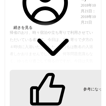
2018年10
月21日
：
2018年10
月21日
続きを見る
帰省のおり、時々宿泊や立ち寄りで利用させてい
ただいている者です。今日は、立ち寄りで夕方の
４時頃に入浴いたしました。いつもは数名の入浴
者しかおりませんでしたので、何等問題意識もな
く、ゆったり過ごして帰るのですが、今日は天気
もすこぶる良く、浴場は他県特有の言葉を話す団
体さんで洗い場が埋まるほどでした。いや良くみ
ると、１３ヶ所ある洗い場のうち、人がいないの
参考になった
に三個の風呂道具が占有し、さらに四ヶ所程に椅
子・洗面器の不足が見られました。更によくよく
見ると、浴場内に洗面道具等を置く手荷物置き場