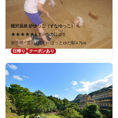
槻沢温泉 砂ゆっこ（すなゆっこ）
★
★
★
★
★
4.7
10件の口コミ
岩手県 / 湯田 (岩手) / ほっとゆだ駅4.7km
日帰り
クーポンあり
結びの宿 愛隣館（あいりんかん）