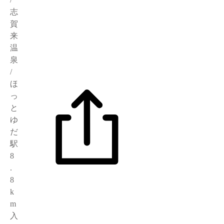
志
賀
来
温
泉
/
ほ
っ
と
ゆ
だ
駅
8
.
8
k
m
入