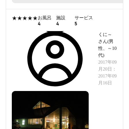
が見られず、これじゃあマナー云々以前に、洗い
場に置くのも無理ないかなーと納得しました。浴
★
★
★
★
★
お風呂
施設
サービス
場内の全ての洗い場が使えるよう、簡素なもので
4
4
5
よいので、手荷物置き場と、洗い場の数と同等の
くに～
椅子・洗面器の備え付けがあれば、さほど待つこ
さん(
男
性
、
～10
となく体を洗えたなーと感じました。本題からず
代
)
れますが、色々注意書きの多い温泉施設も多く見
2017年09
られますが、私個人としてはそのような施設は敬
月20日
：
遠いたします。注意書きがないのは、利用客のマ
2017年09
月16日
ナーの良さと、その施設様の何気ない気配りの表
れの裏づけと拝察いたしております。貴施設は、
その点において十分であることを付け加え、今後
とも気持ちよく利用させて頂きたいと思います。