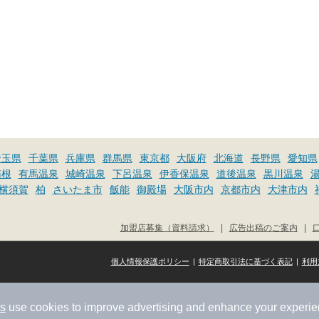
埼玉県
千葉県
兵庫県
群馬県
東京都
大阪府
北海道
長野県
愛知県
箱根
有馬温泉
城崎温泉
下呂温泉
伊香保温泉
道後温泉
黒川温泉
横須賀
柏
さいたま市
飯能
御殿場
大阪市内
京都市内
大津市内
加盟店募集（資料請求）
|
広告出稿のご案内
|
個人情報保護ポリシー
|
特定商取引法に基づく表記
|
利用
rs
use cookies to improve advertising and enhance your experie