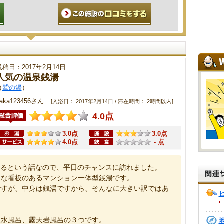
投稿日：2017年2月14日
人気の温泉銭湯
（
鷲の湯
）
aka123456さん
[入浴日： 2017年2月14日 / 滞在時間： 2時間以内]
4.0点
3.0点
3.0点
4.0点
- 点
いるという話なので、平日のチャンスに訪れました。
きな看板のあるマンション一体型銭湯です。
ですが、中身は銭湯ですから、そんなに大きい訳ではあ
泉水風呂、露天岩風呂の３つです。