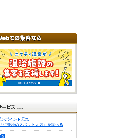
ピンポイント天気
「行楽地のスポット天気」を調べる
地図