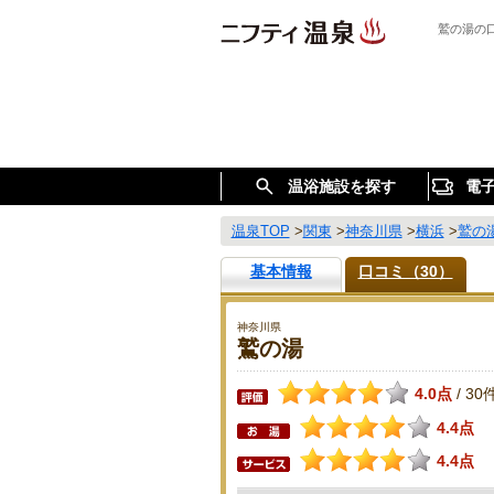
鷲の湯の
温浴施設を探す
電
温泉TOP
>
関東
>
神奈川県
>
横浜
>
鷲の
基本情報
口コミ（30）
神奈川県
鷲の湯
4.0点
30
/
4.4点
4.4点