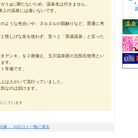
計が１gに満たないため、温泉名は付きません。
律上の温泉には違いないです。
ーのような色合いや、ヌルヌルの肌触りなど、普通に考
どと怪しげな名を使わず、堂々と「黒湯温泉」と言った
付きデンキ」を２座備え、玉川温泉産の北投石使用とい
ります。
ット常備です。
以上は人がいて流行っていました。
人気なのは頷けます。
考にしています
鷲の湯 」 の口コミ一覧に戻る