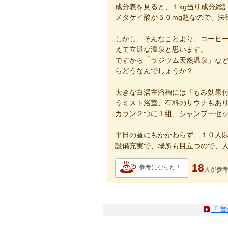
成分表を見ると、１kg当り成分総
メタケイ酸が５０mg超なので、法
しかし、そんなことより、コーヒ
えて立派な温泉と思います。
ですから「ラジウム天然温泉」な
らどうなんでしょうか？
大きな白湯主浴槽には「もみ効果
うミスト浴室、有料のサウナもあ
カラン２つに１組、シャンプーセ
平日の昼にもかかわらず、１０人
設備充実で、場所も目立つので、
18
参考になった！
人が
参
「 