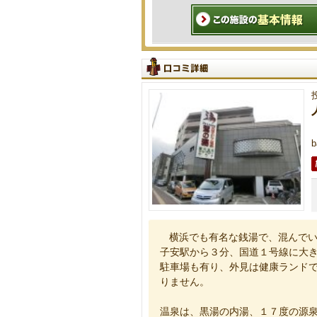
b
横浜でも有名な銭湯で、混んで
子安駅から３分、国道１号線に大
駐車場も有り、外見は健康ランド
りません。
温泉は、黒湯の内湯、１７度の源