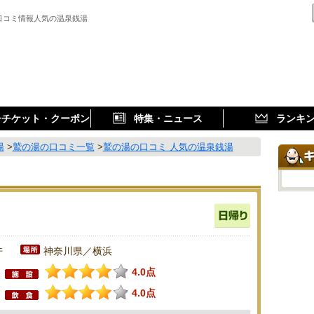
口コミ情報人気の温泉銭湯
子チケット・クーポン
特集・ニュース
ランキ
湯
>
鷲の湯の口コミ一覧
>
鷲の湯の口コミ 人気の温泉銭湯
件
神奈川県／横浜
4.0点
4.0点