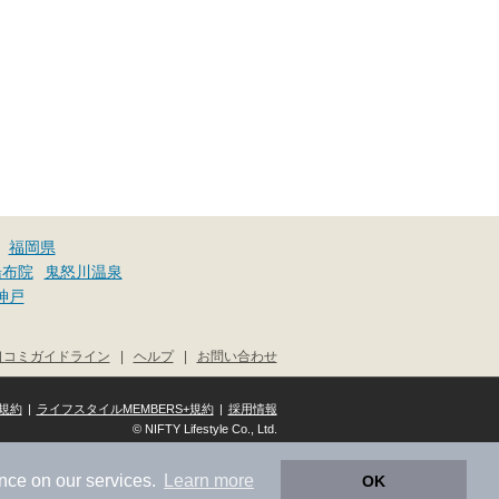
福岡県
湯布院
鬼怒川温泉
神戸
口コミガイドライン
|
ヘルプ
|
お問い合わせ
規約
|
ライフスタイルMEMBERS+規約
|
採用情報
© NIFTY Lifestyle Co., Ltd.
nce on our services.
Learn more
OK