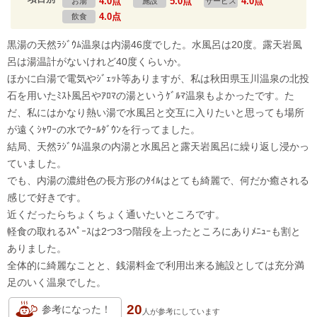
4.0点
5.0点
4.0点
お湯
施設
サービス
4.0点
飲食
黒湯の天然ﾗｼﾞｳﾑ温泉は内湯46度でした。水風呂は20度。露天岩風
呂は湯温計がないけれど40度くらいか。
ほかに白湯で電気やｼﾞｪｯﾄ等ありますが、私は秋田県玉川温泉の北投
石を用いたﾐｽﾄ風呂やｱﾛﾏの湯というｹﾞﾙﾏ温泉もよかったです。た
だ、私にはかなり熱い湯で水風呂と交互に入りたいと思っても場所
が遠くｼｬﾜｰの水でｸｰﾙﾀﾞｳﾝを行ってました。
結局、天然ﾗｼﾞｳﾑ温泉の内湯と水風呂と露天岩風呂に繰り返し浸かっ
ていました。
でも、内湯の濃紺色の長方形のﾀｲﾙはとても綺麗で、何だか癒される
感じで好きです。
近くだったらちょくちょく通いたいところです。
軽食の取れるｽﾍﾟｰｽは2つ3つ階段を上ったところにありﾒﾆｭｰも割と
ありました。
全体的に綺麗なことと、銭湯料金で利用出来る施設としては充分満
足のいく温泉でした。
20
参考になった！
人が
参考にしています