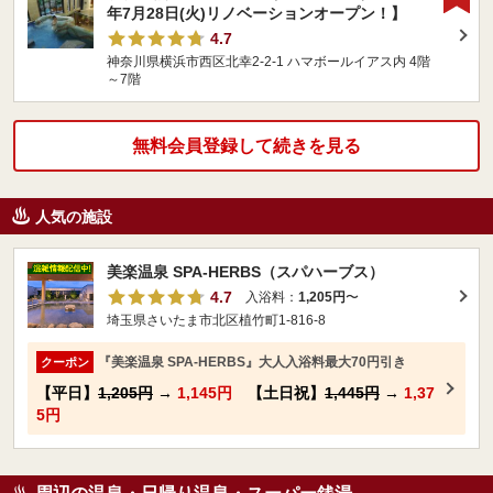
年7月28日(火)リノベーションオープン！】
4.7
神奈川県横浜市西区北幸2-2-1 ハマボールイアス内 4階
～7階
無料会員登録して続きを見る
人気の施設
美楽温泉 SPA-HERBS（スパハーブス）
4.7
入浴料：
1,205円
〜
埼玉県さいたま市北区植竹町1-816-8
『美楽温泉 SPA-HERBS』大人入浴料最大70円引き
クーポン
【平日】
1,205円
→
1,145円
【土日祝】
1,445円
→
1,37
5円