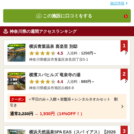
施設情報
この施設に口コミをする
神奈川県の週間アクセスランキング
1
横浜青葉温泉 喜楽里 別邸
4.5
入浴料：
1250円～
神奈川県横浜市青葉区奈良四丁目5-1
2
横濱スパヒルズ 竜泉寺の湯
4.4
入浴料：
880円～
神奈川県横浜市旭区白根8-8
＜平日のみ＞入館＋岩盤浴＋レンタルタオルセット 割
クーポン
引き
通常
2,230円
→
1,930円（14%OFF！）
3
横浜天然温泉SPA EAS（スパ イアス）【2026