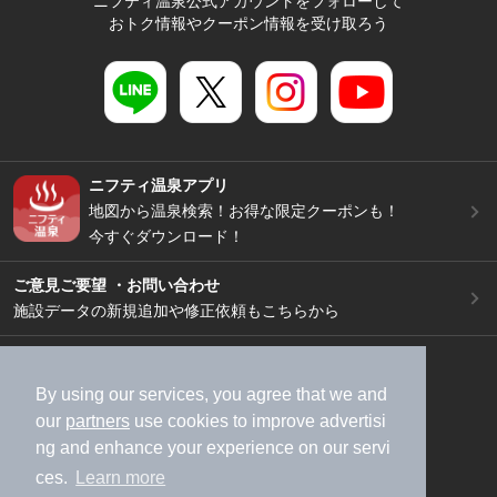
ニフティ温泉公式アカウントをフォローして
おトク情報やクーポン情報を受け取ろう
ニフティ温泉アプリ
地図から温泉検索！お得な限定クーポンも！
今すぐダウンロード！
ご意見ご要望 ・お問い合わせ
施設データの新規追加や修正依頼もこちらから
スマートフォン
/
PC
加盟店募集（資料請求）
広告出稿のご案内
By using our services, you agree that we and
our
partners
use cookies to improve advertisi
利用規約
ライフスタイルMEMBERS+規約
ng and enhance your experience on our servi
特定商取引法に基づく表記
ヘルプ
採用情報
ces.
Learn more
運営会社
個人情報保護ポリシー