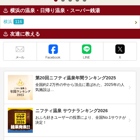
横浜の温泉・日帰り温泉・スーパー銭湯
横浜
116
友達に教える
メール
Facebook
LINE
X
第20回ニフティ温泉年間ランキング2025
全国約2.2万件の中から頂点に選ばれた、2025年の人
気施設は…
ニフティ温泉 サウナランキング2026
おふろ好きユーザーの投票により、全国No.1サウナが
決定！