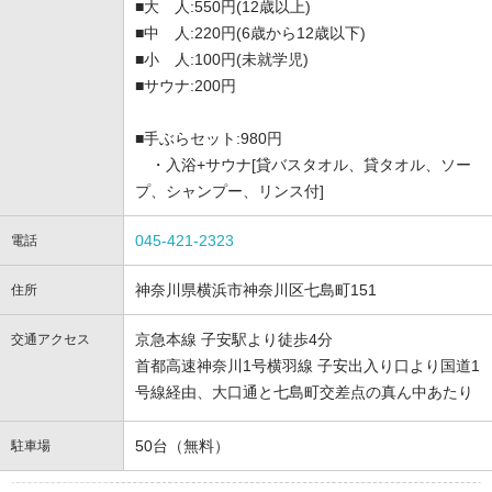
■大 人:550円(12歳以上)
■中 人:220円(6歳から12歳以下)
■小 人:100円(未就学児)
■サウナ:200円
■手ぶらセット:980円
・入浴+サウナ[貸バスタオル、貸タオル、ソー
プ、シャンプー、リンス付]
045-421-2323
電話
神奈川県横浜市神奈川区七島町151
住所
京急本線 子安駅より徒歩4分
交通アクセス
首都高速神奈川1号横羽線 子安出入り口より国道1
号線経由、大口通と七島町交差点の真ん中あたり
50台（無料）
駐車場