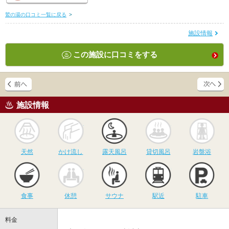
鷲の湯の口コミ一覧に戻る
>
施設情報
この施設に口コミをする
施設情報
天然
かけ流し
露天風呂
貸切風呂
岩
天然
かけ流し
露天風呂
貸切風呂
岩盤浴
食事
休憩
サウナ
駅近
駐
食事
休憩
サウナ
駅近
駐車
料金