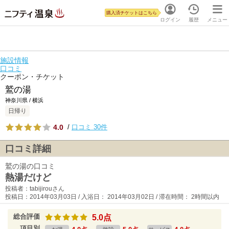
購入済チケットはこちら
ログイン
履歴
メニュー
施設情報
口コミ
クーポン・チケット
鷲の湯
神奈川県 / 横浜
日帰り
4.0
/
口コミ 30件
口コミ詳細
鷲の湯の口コミ
熱湯だけど
投稿者：tabijirouさん
投稿日：2014年03月03日 / 入浴日： 2014年03月02日 / 滞在時間： 2時間以内
総合評価
5.0点
項目別