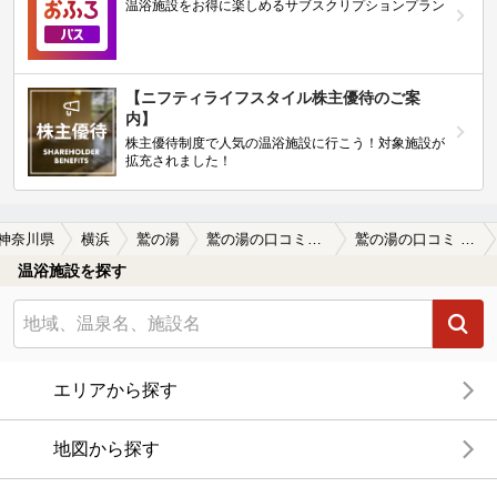
温浴施設をお得に楽しめるサブスクリプションプラン
【ニフティライフスタイル株主優待のご案
内】
株主優待制度で人気の温浴施設に行こう！対象施設が
拡充されました！
神奈川県
横浜
鷲の湯
鷲の湯の口コミ一覧
鷲の湯の口コミ 熱湯だけど
温浴施設を探す
エリアから探す
地図から探す