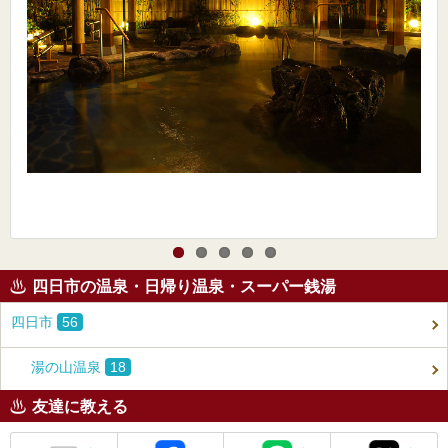
四日市の温泉・日帰り温泉・スーパー銭湯
四日市
56
湯の山温泉
18
友達に教える
メール
Facebook
LINE
X