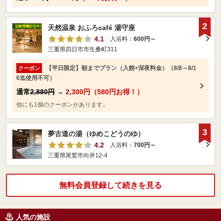
2
天然温泉 おふろcafé 湯守座
4.1
入浴料：
600円～
三重県四日市市生桑町311
【平日限定】朝までプラン（入館+深夜料金）（8/8～8/1
クーポン
6迄使用不可）
通常
2,880円
→
2,300円（580円お得！）
他にも1個のクーポンがあります。
3
夢古道の湯（ゆめこどうのゆ）
4.2
入浴料：
700円～
三重県尾鷲市向井12-4
無料会員登録して続きを見る
人気の施設