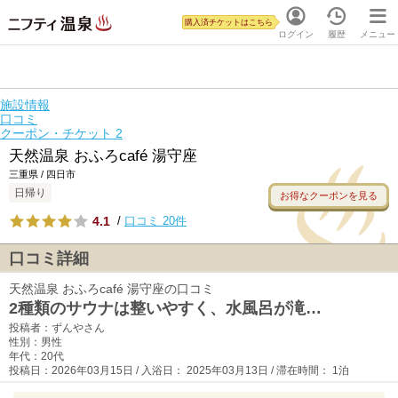
購入済チケットはこちら
ログイン
履歴
メニュー
施設情報
口コミ
クーポン・チケット
2
天然温泉 おふろcafé 湯守座
三重県 / 四日市
日帰り
お得なクーポンを見る
4.1
/
口コミ 20件
口コミ詳細
天然温泉 おふろcafé 湯守座の口コミ
2種類のサウナは整いやすく、水風呂が滝…
投稿者：ずんやさん
性別：男性
年代：20代
投稿日：2026年03月15日 / 入浴日： 2025年03月13日 / 滞在時間： 1泊