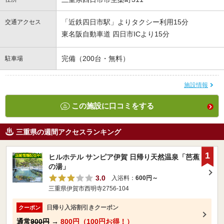
「近鉄四日市駅」よりタクシー利用15分
交通アクセス
東名阪自動車道 四日市ICより15分
完備（200台・無料）
駐車場
施設情報
この施設に口コミをする
三重県の週間アクセスランキング
1
ヒルホテル サンピア伊賀 日帰り天然温泉「芭蕉
の湯」
3.0
入浴料：
600円～
三重県伊賀市西明寺2756-104
日帰り入浴割引きクーポン
クーポン
通常
900円
→
800円（100円お得！）