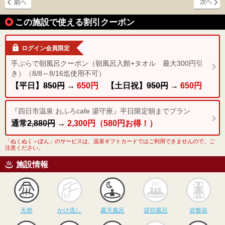
この施設で使える割引クーポン
ログイン会員限定
手ぶらで朝風呂クーポン（朝風呂入館+タオル 最大300円引
き）（8/8～8/16迄使用不可）
【平日】
850円
→
650円
【土日祝】
950円
→
650円
『四日市温泉 おふろcafe 湯守座』平日限定朝までプラン
通常
2,880円
→
2,300円（580円お得！）
「ぬくぬく～ぽん」のサービスは、温泉ギフトカードではご利用できませんので、ご
注意ください。
施設情報
天然
かけ流し
露天風呂
貸切風呂
岩
天然
かけ流し
露天風呂
貸切風呂
岩盤浴
食事
休憩
サウナ
駅近
駐