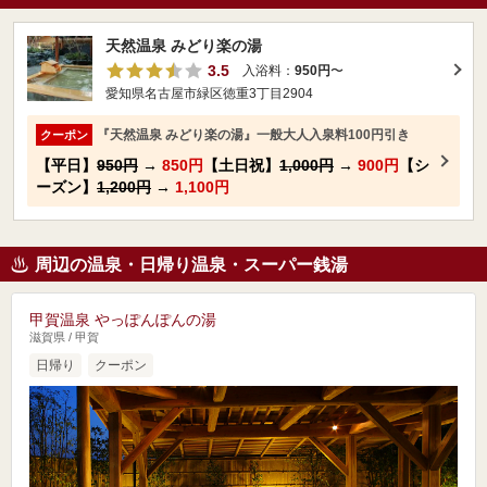
天然温泉 みどり楽の湯
3.5
入浴料：
950円
〜
愛知県名古屋市緑区徳重3丁目2904
『天然温泉 みどり楽の湯』一般大人入泉料100円引き
クーポン
【平日】
950円
→
850円
【土日祝】
1,000円
→
900円
【シ
ーズン】
1,200円
→
1,100円
周辺の温泉・日帰り温泉・スーパー銭湯
甲賀温泉 やっぽんぽんの湯
滋賀県 / 甲賀
日帰り
クーポン