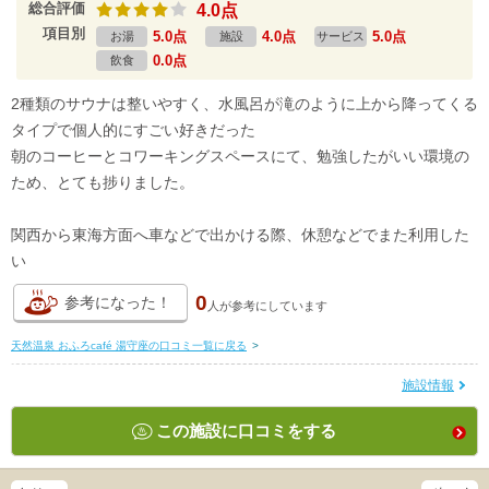
総合評価
4.0点
項目別
5.0点
4.0点
5.0点
お湯
施設
サービス
0.0点
飲食
2種類のサウナは整いやすく、水風呂が滝のように上から降ってくる
タイプで個人的にすごい好きだった
朝のコーヒーとコワーキングスペースにて、勉強したがいい環境の
ため、とても捗りました。
関西から東海方面へ車などで出かける際、休憩などでまた利用した
い
0
参考になった！
人が
参考にしています
天然温泉 おふろcafé 湯守座の口コミ一覧に戻る
>
施設情報
この施設に口コミをする