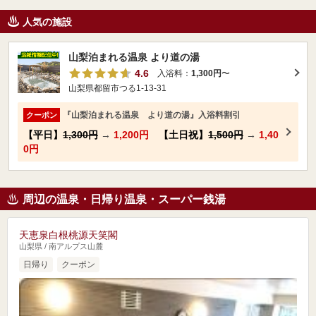
人気の施設
山梨泊まれる温泉 より道の湯
4.6
入浴料：
1,300円
〜
山梨県都留市つる1-13-31
『山梨泊まれる温泉 より道の湯』入浴料割引
クーポン
【平日】
1,300円
→
1,200円
【土日祝】
1,500円
→
1,40
0円
周辺の温泉・日帰り温泉・スーパー銭湯
天恵泉白根桃源天笑閣
山梨県 / 南アルプス山麓
日帰り
クーポン