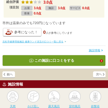
総合評価
3.0点
項目別
3.0点
3.0点
0.0点
お湯
施設
サービス
0.0点
飲食
市外は温泉のみでも720円になっています
0
参考になった！
人が
参考にしています
北杜市健康増進施設 健康ランド須玉の口コミ一覧に戻る
>
施設情報
この施設に口コミをする
施設情報
天然
かけ流し
露天風呂
貸切風呂
岩
天然
かけ流し
露天風呂
貸切風呂
岩盤浴