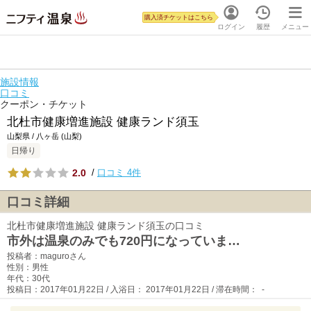
購入済チケットはこちら
ログイン
履歴
メニュー
施設情報
口コミ
クーポン・チケット
北杜市健康増進施設 健康ランド須玉
山梨県 / 八ヶ岳 (山梨)
日帰り
2.0
/
口コミ 4件
口コミ詳細
北杜市健康増進施設 健康ランド須玉の口コミ
市外は温泉のみでも720円になっていま…
投稿者：maguroさん
性別：男性
年代：30代
投稿日：2017年01月22日 / 入浴日： 2017年01月22日 / 滞在時間： -