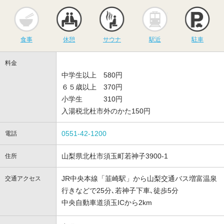
食事
休憩
サウナ
駅近
駐
食事
休憩
サウナ
駅近
駐車
料金
中学生以上 580円
６５歳以上 370円
小学生 310円
入湯税北杜市外のかた150円
0551-42-1200
電話
山梨県北杜市須玉町若神子3900-1
住所
JR中央本線「韮崎駅」から山梨交通バス増富温泉
交通アクセス
行きなどで25分､若神子下車､徒歩5分
中央自動車道須玉ICから2km