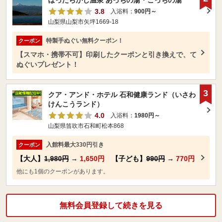
ほったらかし温泉 あっちの湯・こっちの湯
3.8
入浴料：
900円～
山梨県山梨市矢坪1669-18
特製手ぬぐい無料クーポン！
クーポン
【スマホ・携帯不可】印刷したクーポンと引き換えで、て
ぬぐいプレゼント！
3
クア・アンド・ホテル 石和健康ランド（いさわ
けんこうランド）
4.0
入浴料：
1980円～
山梨県笛吹市石和町松本868
入館料最大330円引き
クーポン
【大人】
1,980円
→
1,650円
【子ども】
990円
→
770円
他にも1個のクーポンがあります。
無料会員登録して続きを見る