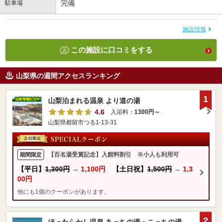
完備
駐車場
施設情報
この施設に口コミをする
山梨県の週間アクセスランキング
1
山梨泊まれる温泉 より道の湯
4.6
入浴料：
1300円～
山梨県都留市つる1-13-31
【百名湯受賞記念】入館料割引 ※小人も利用可
期間限定
【平日】
1,300円
→
1,100円
【土日祝】
1,500円
→
1,3
00円
他にも1個のクーポンがあります。
2