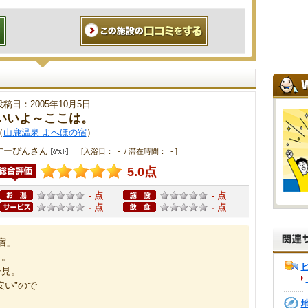
投稿日：2005年10月5日
いいよ～ここは。
（
山鹿温泉 よへほの宿
）
すーぴんさん
[入浴日： - / 滞在時間： - ]
5.0点
- 点
- 点
- 点
- 点
宿」
う。
子見。
安い”ので