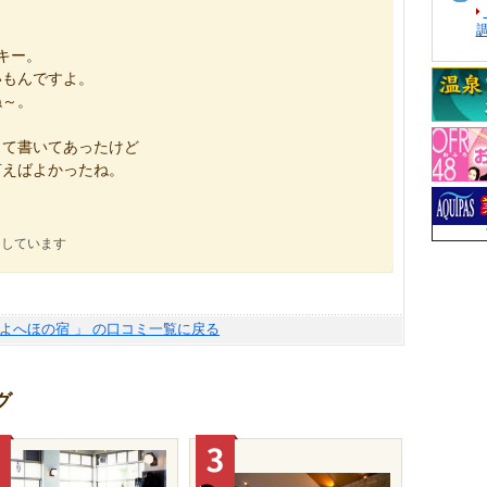
キー。
いもんですよ。
ね～。
って書いてあったけど
言えばよかったね。
にしています
 よへほの宿 」 の口コミ一覧に戻る
グ