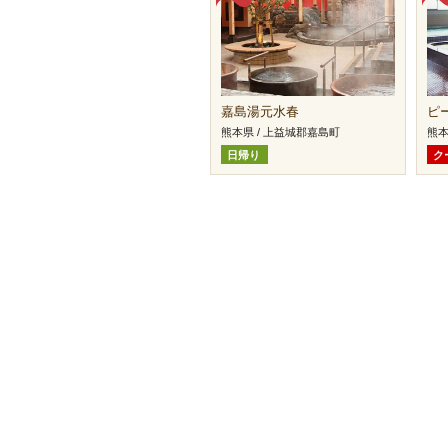
嘉島湯元水春
ピ
熊本県 / 上益城郡嘉島町
熊本
日帰り
ク