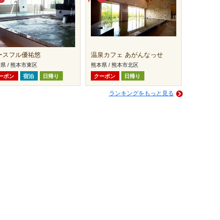
ースフル優祐悠
温泉カフェ あがんなっせ
県 / 熊本市東区
熊本県 / 熊本市北区
ーポン
宿泊
日帰り
クーポン
日帰り
ランキングをもっと見る