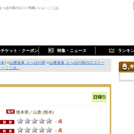
 よへほの宿の口コミ情報いいよ～ここは。
子チケット・クーポン
特集・ニュース
ランキ
熊本)
>
山鹿温泉 よへほの宿
>
山鹿温泉 よへほの宿の口コミ一
よ～ここは。
熊本県／山鹿 (熊本)
- 点
- 点