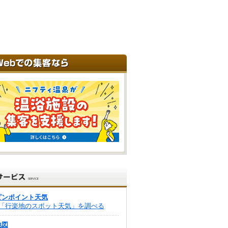
ピンポイント天気
「行楽地のスポット天気」を調べる
地図