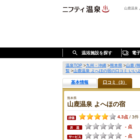
山鹿温泉
温浴施設を探す
電
温泉TOP
>
九州・沖縄
>
熊本県
>
山鹿 (
覧
>
山鹿温泉 よへほの宿の口コミ いい
基本情報
口コミ（3）
熊本県
山鹿温泉 よへほの宿
4.3点
3件
/
- 点
- 点