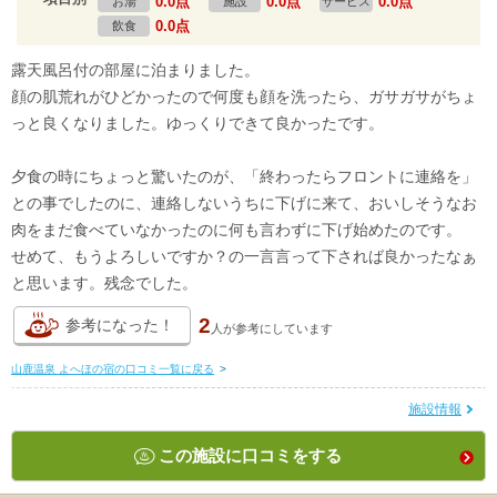
0.0点
0.0点
0.0点
お湯
施設
サービス
0.0点
飲食
露天風呂付の部屋に泊まりました。
顔の肌荒れがひどかったので何度も顔を洗ったら、ガサガサがちょ
っと良くなりました。ゆっくりできて良かったです。
夕食の時にちょっと驚いたのが、「終わったらフロントに連絡を」
との事でしたのに、連絡しないうちに下げに来て、おいしそうなお
肉をまだ食べていなかったのに何も言わずに下げ始めたのです。
せめて、もうよろしいですか？の一言言って下されば良かったなぁ
と思います。残念でした。
2
参考になった！
人が
参考にしています
山鹿温泉 よへほの宿の口コミ一覧に戻る
>
施設情報
この施設に口コミをする