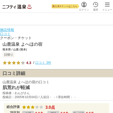
購入済チケットはこちら
ログイン
履歴
メニュー
施設情報
口コミ
クーポン・チケット
山鹿温泉 よへほの宿
熊本県 / 山鹿 (熊本)
日帰り
4.3
/
口コミ 3件
口コミ詳細
山鹿温泉 よへほの宿の口コミ
肌荒れが軽減
投稿者：わんびさん
投稿日：2005年10月04日 / 入浴日： - / 滞在時間： -
総合評価
3.0点
項目別