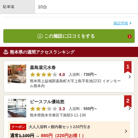
10台
駐車場
施設情報
この施設に口コミをする
熊本県の週間アクセスランキング
1
嘉島湯元水春
4.0
入浴料：
730円～
熊本県上益城郡嘉島町大字上島字長池2232 イオンモー
ル熊本内
2
ピースフル優祐悠
3.3
入浴料：
550円～
熊本県熊本市東区下南部3-11-136
大人入浴料＋館内着セット220円引き
クーポン
通常
1,100円
→
880円（220円お得！）