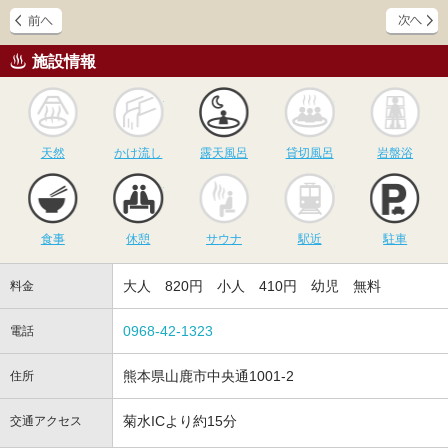
施設情報
天然
かけ流し
露天風呂
貸切風呂
岩
天然
かけ流し
露天風呂
貸切風呂
岩盤浴
食事
休憩
サウナ
駅近
駐
食事
休憩
サウナ
駅近
駐車
大人 820円 小人 410円 幼児 無料
料金
0968-42-1323
電話
熊本県山鹿市中央通1001-2
住所
菊水ICより約15分
交通アクセス