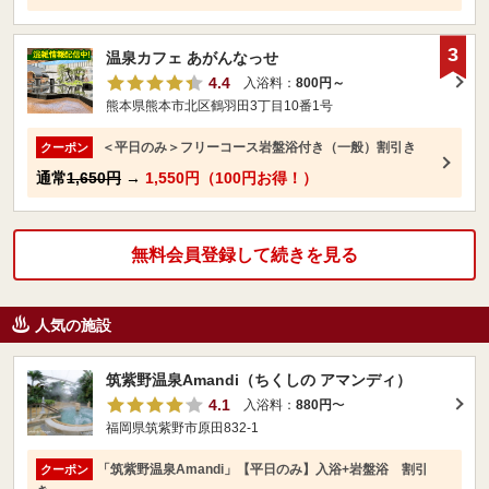
3
温泉カフェ あがんなっせ
4.4
入浴料：
800円～
熊本県熊本市北区鶴羽田3丁目10番1号
＜平日のみ＞フリーコース岩盤浴付き（一般）割引き
クーポン
通常
1,650円
→
1,550円（100円お得！）
無料会員登録して続きを見る
人気の施設
筑紫野温泉Amandi（ちくしの アマンディ）
4.1
入浴料：
880円
〜
福岡県筑紫野市原田832-1
「筑紫野温泉Amandi」【平日のみ】入浴+岩盤浴 割引
クーポン