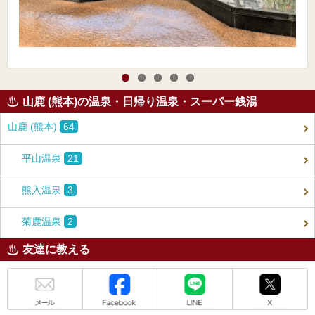
山鹿 (熊本)の温泉・日帰り温泉・スーパー銭湯
山鹿 (熊本)
64
平山温泉
21
熊入温泉
3
菊鹿温泉
2
友達に教える
メール
Facebook
LINE
X