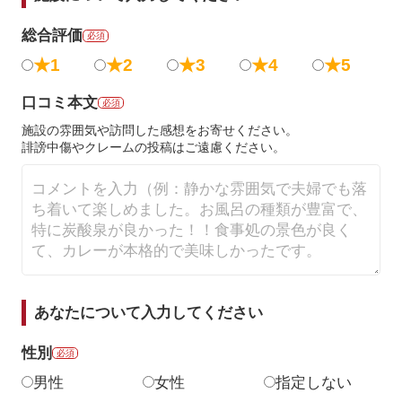
総合評価
必須
★1
★2
★3
★4
★5
口コミ本文
必須
施設の雰囲気や訪問した感想をお寄せください。
誹謗中傷やクレームの投稿はご遠慮ください。
あなたについて入力してください
性別
必須
男性
女性
指定しない