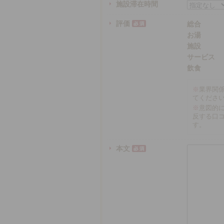
施設滞在時間
評価
総合
お湯
施設
サービス
飲食
※
業界関
てくださ
※
意図的
反する口
す。
本文