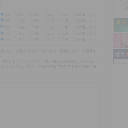
5点
4点
3点
2点
1点
評価しない
5点
4点
3点
2点
1点
評価しない
5点
4点
3点
2点
1点
評価しない
5点
4点
3点
2点
1点
評価しない
5点
4点
3点
2点
1点
評価しない
係者の方、点数をつけたくない方は「評価しない」を選択し
い。
に点数を上げて（下げて）いると思われる投稿などルールに
コミについては、スタッフ側の判断で削除する場合がありま