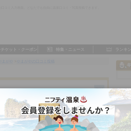
の口コミ入力画面。どなたでも自由に温泉口コミ・写真投稿できます。
子チケット・クーポン
特集・ニュース
ランキ
やまがや
>
やまがやの口コミ投稿
熊本県／杖立
4.0点
4.0点