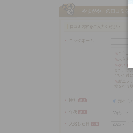
「やまがや」
の口コミを
口コミ内容をご入力ください
ニックネーム
※
全角16
※
未入力
※ゲスト
また、ゲ
だいた後
※
新ニフテ
稿を行う
性別
男性
年代
入浴した日
年