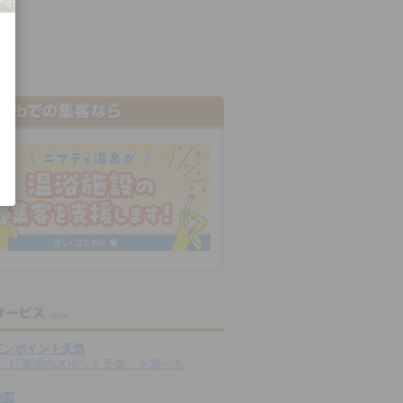
ピンポイント天気
「行楽地のスポット天気」を調べる
地図