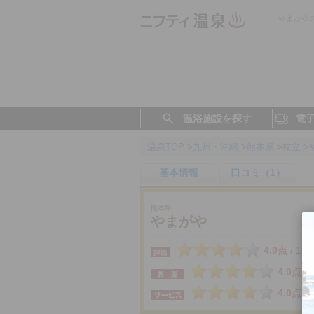
やまがや
温浴施設を探す
電
温泉TOP
>
九州・沖縄
>
熊本県
>
杖立
>
基本情報
口コミ（1）
熊本県
やまがや
4.0点
1件
/
4.0点
4.0点