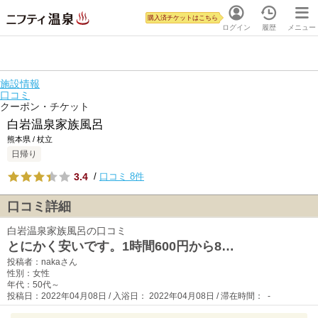
購入済チケットはこちら
ログイン
履歴
メニュー
施設情報
口コミ
クーポン・チケット
白岩温泉家族風呂
熊本県 / 杖立
日帰り
3.4
/
口コミ 8件
口コミ詳細
白岩温泉家族風呂の口コミ
とにかく安いです。1時間600円から8…
投稿者：nakaさん
性別：女性
年代：50代～
投稿日：2022年04月08日 / 入浴日： 2022年04月08日 / 滞在時間： -