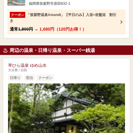
福岡県筑紫野市原田832-1
「筑紫野温泉Amandi」【平日のみ】入浴+岩盤浴 割引
クーポン
き
通常
1,800円
→
1,680円（120円お得！）
周辺の温泉・日帰り温泉・スーパー銭湯
琴ひら温泉 ゆめ山水
大分県 / 日田
日帰り
宿泊
クーポン