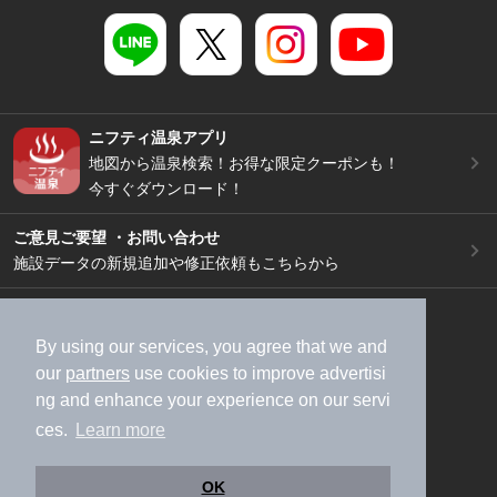
ニフティ温泉アプリ
地図から温泉検索！お得な限定クーポンも！
今すぐダウンロード！
ご意見ご要望 ・お問い合わせ
施設データの新規追加や修正依頼もこちらから
スマートフォン
/
PC
加盟店募集（資料請求）
広告出稿のご案内
By using our services, you agree that we and
our
partners
use cookies to improve advertisi
利用規約
ライフスタイルMEMBERS+規約
ng and enhance your experience on our servi
特定商取引法に基づく表記
ヘルプ
採用情報
ces.
Learn more
運営会社
個人情報保護ポリシー
©NIFTY Lifestyle Co., Ltd.
OK