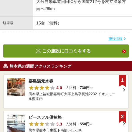
大分自動車道日田ICから国道212号を杖立温泉方
面へ28km
15台（無料）
駐車場
施設情報
この施設に口コミをする
熊本県の週間アクセスランキング
1
嘉島湯元水春
4.0
入浴料：
730円～
熊本県上益城郡嘉島町大字上島字長池2232 イオンモー
ル熊本内
2
ピースフル優祐悠
3.3
入浴料：
550円～
熊本県熊本市東区下南部3-11-136