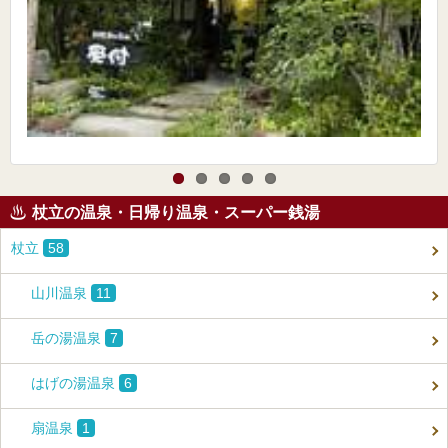
杖立の温泉・日帰り温泉・スーパー銭湯
杖立
58
山川温泉
11
岳の湯温泉
7
はげの湯温泉
6
扇温泉
1