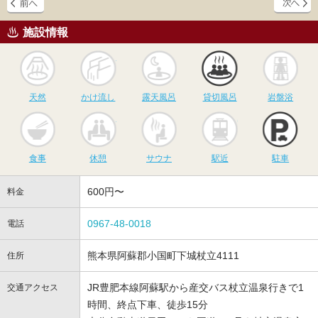
施設情報
天然
かけ流し
露天風呂
貸切風呂
岩
天然
かけ流し
露天風呂
貸切風呂
岩盤浴
食事
休憩
サウナ
駅近
駐
食事
休憩
サウナ
駅近
駐車
600円〜
料金
0967-48-0018
電話
熊本県阿蘇郡小国町下城杖立4111
住所
JR豊肥本線阿蘇駅から産交バス杖立温泉行きで1
交通アクセス
時間、終点下車、徒歩15分