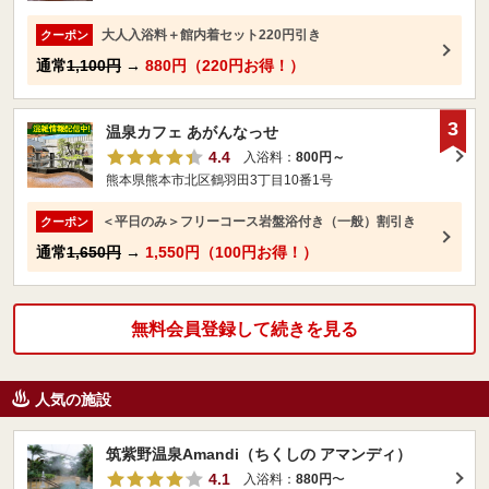
大人入浴料＋館内着セット220円引き
クーポン
通常
1,100円
→
880円（220円お得！）
3
温泉カフェ あがんなっせ
4.4
入浴料：
800円～
熊本県熊本市北区鶴羽田3丁目10番1号
＜平日のみ＞フリーコース岩盤浴付き（一般）割引き
クーポン
通常
1,650円
→
1,550円（100円お得！）
無料会員登録して続きを見る
人気の施設
筑紫野温泉Amandi（ちくしの アマンディ）
4.1
入浴料：
880円
〜