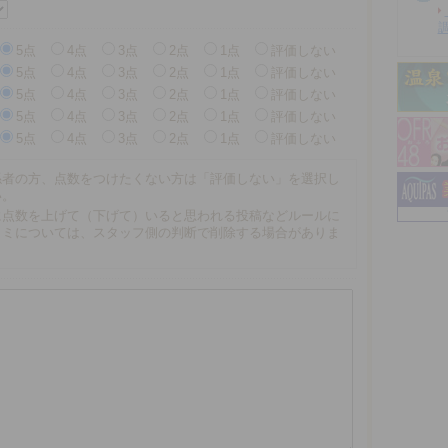
5点
4点
3点
2点
1点
評価しない
5点
4点
3点
2点
1点
評価しない
5点
4点
3点
2点
1点
評価しない
5点
4点
3点
2点
1点
評価しない
5点
4点
3点
2点
1点
評価しない
係者の方、点数をつけたくない方は「評価しない」を選択し
い。
に点数を上げて（下げて）いると思われる投稿などルールに
コミについては、スタッフ側の判断で削除する場合がありま