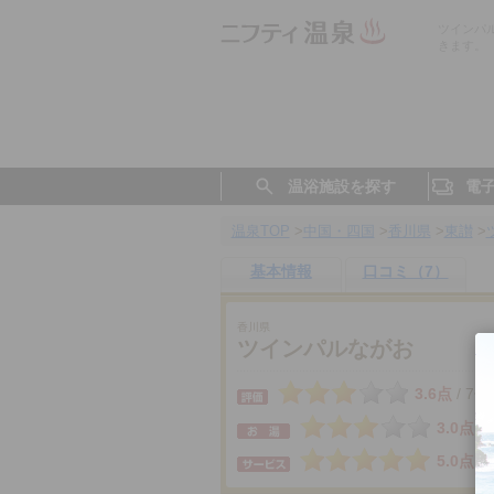
ツインパ
きます。
温浴施設を探す
電
温泉TOP
>
中国・四国
>
香川県
>
東讃
>
基本情報
口コミ（7）
香川県
ツインパルながお
3.6点
7件
/
3.0点
5.0点