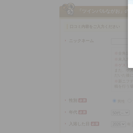
「ツインパルながお」
の
口コミ内容をご入力ください
ニックネーム
※
全角16
※
未入力
※ゲスト
また、ゲ
だいた後
※
新ニフテ
稿を行う
性別
男性
年代
入浴した日
年