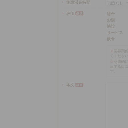
施設滞在時間
評価
総合
お湯
施設
サービス
飲食
※
業界関
てくださ
※
意図的
反する口
す。
本文