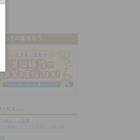
ピンポイント天気
「行楽地のスポット天気」を調べる
地図