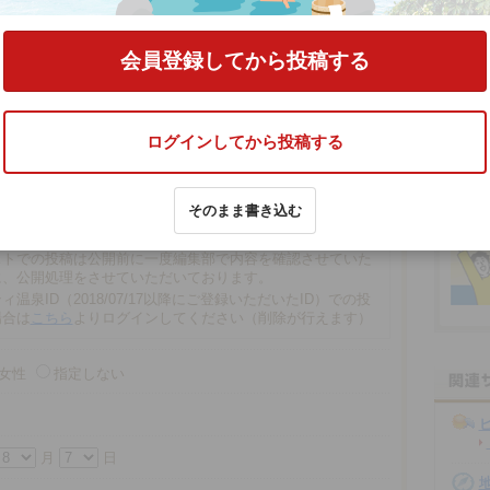
口コミをする
会員登録してから投稿する
ログインしてから投稿する
文字以内
そのまま書き込む
の場合、匿名で投稿されます。
での投稿は、再編集や削除ができませんので注意ください。
ストでの投稿は公開前に一度編集部で内容を確認させていた
に、公開処理をさせていただいております。
ィ温泉ID（2018/07/17以降にご登録いただいたID）での投
場合は
こちら
よりログインしてください（削除が行えます）
女性
指定しない
月
日