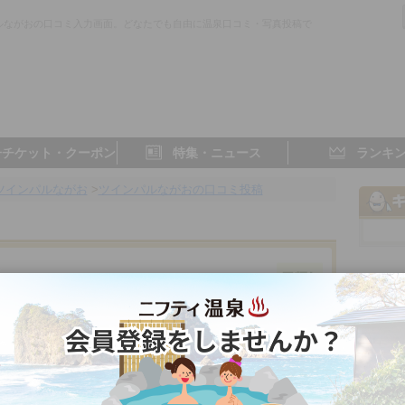
ルながおの口コミ入力画面。どなたでも自由に温泉口コミ・写真投稿で
子チケット・クーポン
特集・ニュース
ランキ
ツインパルながお
>
ツインパルながおの口コミ投稿
香川県／東讃
4.0点
- 点