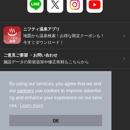
ニフティ温泉アプリ
地図から温泉検索！お得な限定クーポンも！
今すぐダウンロード！
ご意見ご要望 ・お問い合わせ
施設データの新規追加や修正依頼もこちらから
スマートフォン
/
PC
加盟店募集（資料請求）
広告出稿のご案内
By using our services, you agree that we and
our
partners
use cookies to improve advertisi
利用規約
ライフスタイルMEMBERS+規約
ng and enhance your experience on our servi
特定商取引法に基づく表記
ヘルプ
採用情報
ces.
Learn more
運営会社
個人情報保護ポリシー
©NIFTY Lifestyle Co., Ltd.
OK