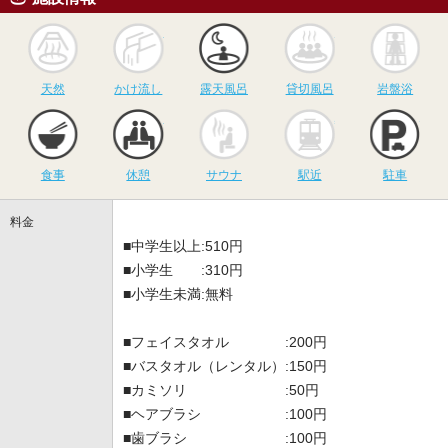
天然
かけ流し
露天風呂
貸切風呂
岩
天然
かけ流し
露天風呂
貸切風呂
岩盤浴
食事
休憩
サウナ
駅近
駐
食事
休憩
サウナ
駅近
駐車
料金
■中学生以上:510円
■小学生 :310円
■小学生未満:無料
■フェイスタオル :200円
■バスタオル（レンタル）:150円
■カミソリ :50円
■ヘアブラシ :100円
■歯ブラシ :100円