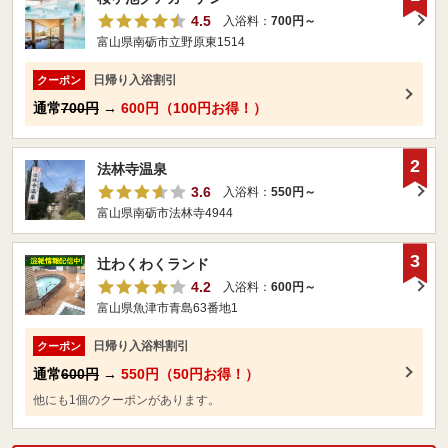
4.5
入浴料：
700円～
富山県南砺市立野原東1514
日帰り入浴割引
クーポン
通常
700円
→
600円（100円お得！）
2
法林寺温泉
3.6
入浴料：
550円～
富山県南砺市法林寺4944
3
辻わくわくランド
4.2
入浴料：
600円～
富山県魚津市青島63番地1
日帰り入浴料割引
クーポン
通常
600円
→
550円（50円お得！）
他にも1個のクーポンがあります。