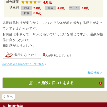
総合評価
4.0点
項目別
5.0点
4.0点
3.0点
お湯
施設
サービス
0.0点
飲食
温泉は肌触りが柔らかく、いつまでも体がポカポカする感じがあっ
てとてもよかったです。
お風呂は小さくて、10人くらいでいっぱいな感じですが、温泉が抜
群に良かったので
満足感がありました。
0
参考になった！
人が
参考にしています
ゆずの郷 やまぶきの口コミ一覧に戻る
>
施設情報
この施設に口コミをする
施設情報