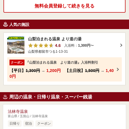
無料会員登録して続きを見る
人気の施設
山梨泊まれる温泉 より道の湯
4.6
入浴料：
1,300円
〜
山梨県都留市つる1-13-31
『山梨泊まれる温泉 より道の湯』入浴料割引
クーポン
【平日】
1,300円
→
1,200円
【土日祝】
1,500円
→
1,40
0円
周辺の温泉・日帰り温泉・スーパー銭湯
法林寺温泉
富山県 / 五箇山 / 法林寺温泉
日帰り
宿泊
クーポン