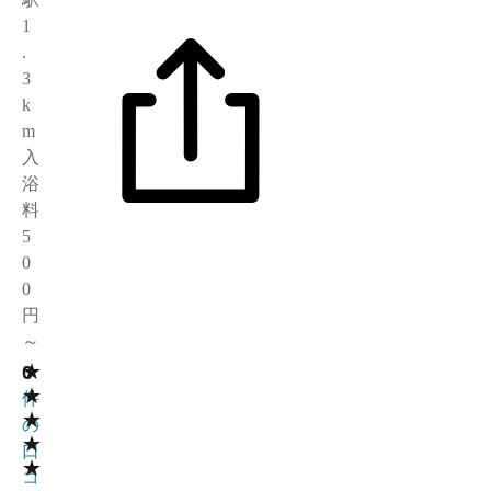
1
.
3
k
m
入
浴
料
5
0
0
円
～
★
0
0
★
件
★
の
★
口
★
コ