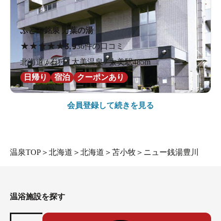
ふとみ銘泉 万葉の湯
★
★
★
★
★
3.9
36件の口コミ
北海道 / 石狩 / 太美温泉 / 太美駅485m
日帰り
宿泊
クーポンあり
会員登録して続きを見る
温泉TOP
＞
北海道
＞
北海道
＞
苫小牧
＞
ニュー銭湯豊川
温浴施設を探す