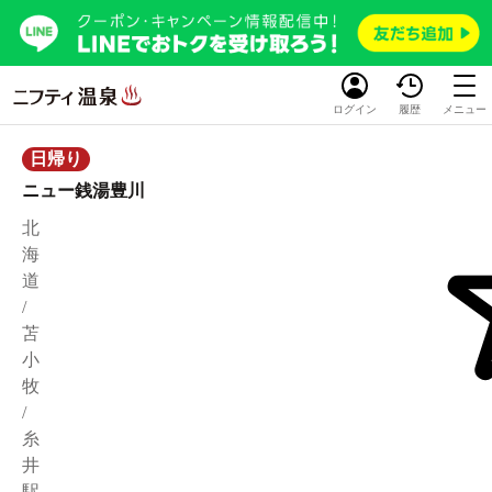
ログイン
履歴
メニュー
日帰り
ニュー銭湯豊川
北
海
道
/
苫
小
牧
/
糸
井
駅