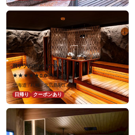
洞サウナ(DO SAUNA)
★
★
★
★
★
0.0
0件の口コミ
北海道 / 札幌 / 北広島駅1.4km
日帰り
クーポンあり