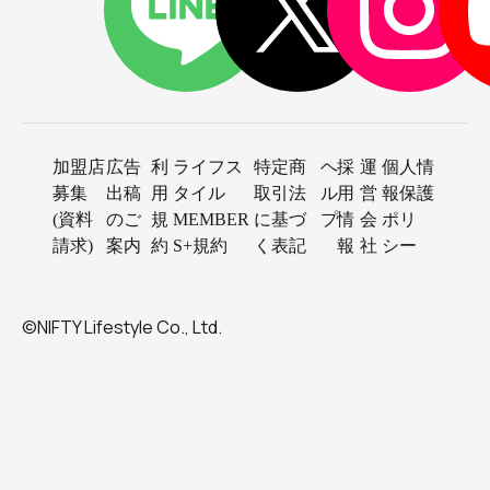
加盟店
広告
利
ライフス
特定商
ヘ
採
運
個人情
募集
出稿
用
タイル
取引法
ル
用
営
報保護
(資料
のご
規
MEMBER
に基づ
プ
情
会
ポリ
請求)
案内
約
S+規約
く表記
報
社
シー
©NIFTY Lifestyle Co., Ltd.