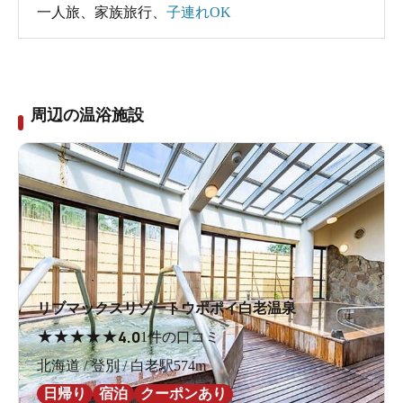
一人旅
、
家族旅行
、
子連れOK
周辺の温浴施設
リブマックスリゾートウポポイ白老温泉
★
★
★
★
★
4.0
1件の口コミ
北海道 / 登別 / 白老駅574m
日帰り
宿泊
クーポンあり