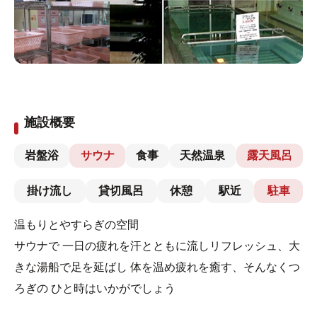
施設概要
岩盤浴
サウナ
食事
天然温泉
露天風呂
掛け流し
貸切風呂
休憩
駅近
駐車
​温もりと​やすらぎの空間
サウナで 一日の疲れを汗とともに流しリフレッシュ、大
きな湯船で足を延ばし 体を温め疲れを癒す​、そんなくつ
ろぎの ひと時はいかがでしょう