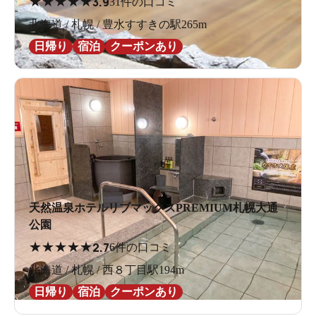
★
★
★
★
★
3.9
31件の口コミ
北海道 / 札幌 / 豊水すすきの駅265m
日帰り
宿泊
クーポンあり
天然温泉ホテルリブマックスPREMIUM札幌大通
公園
★
★
★
★
★
2.7
6件の口コミ
北海道 / 札幌 / 西８丁目駅194m
日帰り
宿泊
クーポンあり