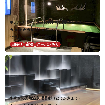
ホテルリブマックス札幌中島公園GRANDE
★
★
★
★
★
4.0
1件の口コミ
北海道 / 札幌 / 中島公園駅149m
日帰り
宿泊
クーポンあり
すすきの天然温泉 湯香郷（とうかきょう）