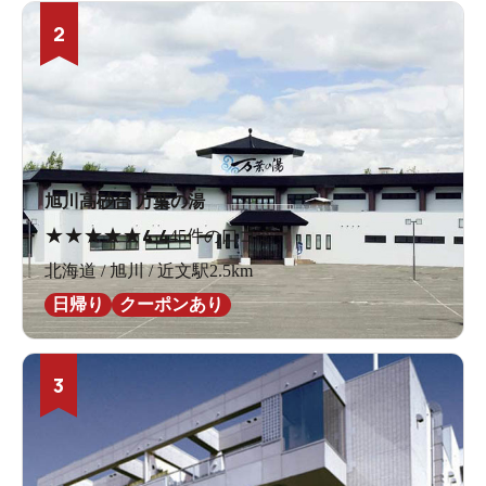
2
旭川高砂台 万葉の湯
★
★
★
★
★
4.4
45件の口コミ
北海道 / 旭川 / 近文駅2.5km
日帰り
クーポンあり
3