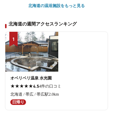
北海道の
温浴施設をもっと見る
北海道の週間アクセスランキング
1
オベリベリ温泉 水光園
★
★
★
★
★
4.5
4件の口コミ
北海道 / 帯広 / 帯広駅2.0km
日帰り