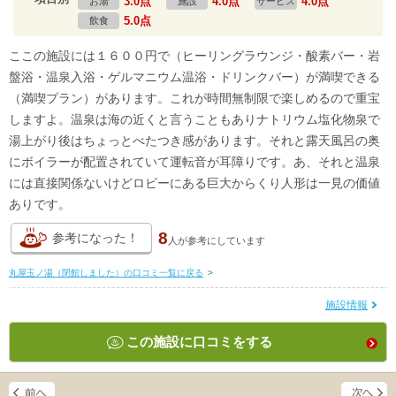
3.0点
4.0点
4.0点
お湯
施設
サービス
5.0点
飲食
ここの施設には１６００円で（ヒーリングラウンジ・酸素バー・岩
盤浴・温泉入浴・ゲルマニウム温浴・ドリンクバー）が満喫できる
（満喫プラン）があります。これが時間無制限で楽しめるので重宝
しますよ。温泉は海の近くと言うこともありナトリウム塩化物泉で
湯上がり後はちょっとべたつき感があります。それと露天風呂の奥
にボイラーが配置されていて運転音が耳障りです。あ、それと温泉
には直接関係ないけどロビーにある巨大からくり人形は一見の価値
ありです。
8
参考になった！
人が
参考にしています
丸屋玉ノ湯（閉館しました）の口コミ一覧に戻る
>
施設情報
この施設に口コミをする