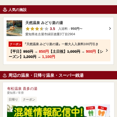
人気の施設
天然温泉 みどり楽の湯
3.5
入浴料：
950円
〜
愛知県名古屋市緑区徳重3丁目2904
『天然温泉 みどり楽の湯』一般大人入泉料100円引き
クーポン
【平日】
950円
→
850円
【土日祝】
1,000円
→
900円
【シ
ーズン】
1,200円
→
1,100円
周辺の温泉・日帰り温泉・スーパー銭湯
有松温泉 喜多の湯
愛知県 / 常滑
日帰り
クーポン