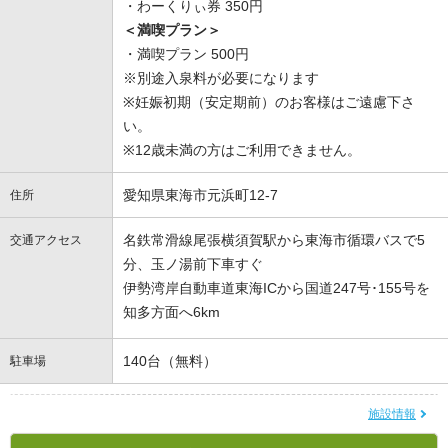
・わーくりぃ券 350円
＜満喫プラン＞
・満喫プラン 500円
※別途入泉料が必要になります
※妊娠初期（安定期前）のお客様はご遠慮下さ
い。
※12歳未満の方はご利用できません。
愛知県東海市元浜町12-7
住所
名鉄常滑線尾張横須賀駅から東海市循環バスで5
交通アクセス
分、玉ノ湯前下車すぐ
伊勢湾岸自動車道東海ICから国道247号･155号を
知多方面へ6km
140台（無料）
駐車場
施設情報