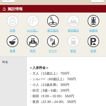
施設情報
天然
かけ流し
露天風呂
貸切風呂
岩
天然
かけ流し
露天風呂
貸切風呂
岩盤浴
食事
休憩
サウナ
駅近
駐
食事
休憩
サウナ
駅近
駐車
料金
＜入泉料金＞
・大人（12歳以上） 750円
・シルバー（60歳以上） 700円
・小人（12歳未満） 300円
・幼児（3歳～6歳） 100円
・朝得（9:00～10:00） 550円
・夜得（22:30～24:00） 350円