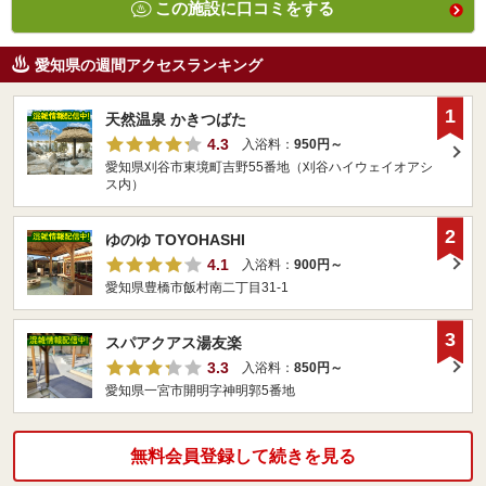
この施設に口コミをする
愛知県の週間アクセスランキング
1
天然温泉 かきつばた
4.3
入浴料：
950円～
愛知県刈谷市東境町吉野55番地（刈谷ハイウェイオアシ
ス内）
2
ゆのゆ TOYOHASHI
4.1
入浴料：
900円～
愛知県豊橋市飯村南二丁目31-1
3
スパアクアス湯友楽
3.3
入浴料：
850円～
愛知県一宮市開明字神明郭5番地
無料会員登録して続きを見る