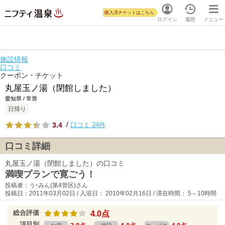
購入済チケットはこちら
ログイン
履歴
メニュー
施設情報
口コミ
クーポン・チケット
丸屋玉ノ湯（閉館しました）
愛知県 / 常滑
日帰り
3.4
/
口コミ 24件
口コミ詳細
丸屋玉ノ湯（閉館しました）の口コミ
満喫プランで寛ごう！
投稿者：うｰみん(第4管区)さん
投稿日：2011年03月02日 / 入浴日： 2010年02月16日 / 滞在時間： 5～10時間
総合評価
4.0点
項目別