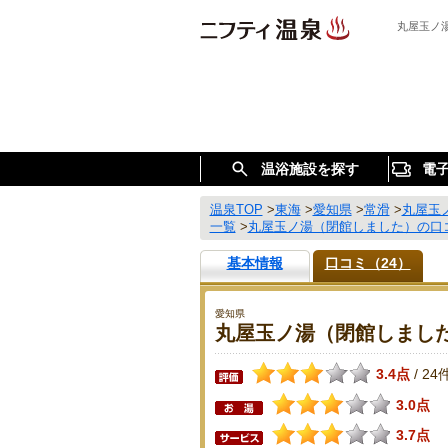
丸屋玉ノ
温浴施設を探す
電
温泉TOP
>
東海
>
愛知県
>
常滑
>
丸屋玉
一覧
>
丸屋玉ノ湯（閉館しました）の口
基本情報
口コミ（24）
愛知県
丸屋玉ノ湯（閉館しまし
3.4点
24
/
3.0点
3.7点