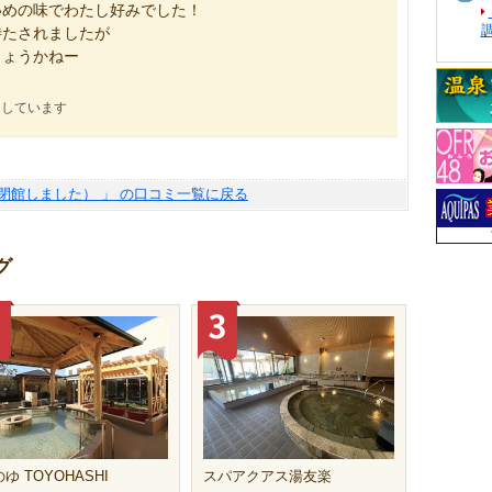
いめの味でわたし好みでした！
待たされましたが
しょうかねー
にしています
閉館しました） 」 の口コミ一覧に戻る
グ
ゆ TOYOHASHI
スパアクアス湯友楽