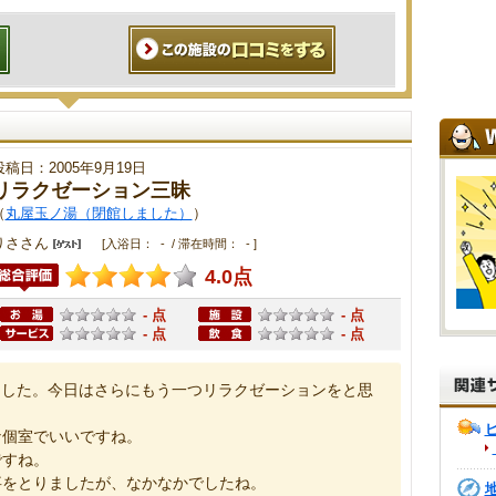
投稿日：2005年9月19日
リラクゼーション三昧
（
丸屋玉ノ湯（閉館しました）
）
りささん
[入浴日： - / 滞在時間： - ]
4.0点
- 点
- 点
- 点
- 点
ました。今日はさらにもう一つリラクゼーションをと思
な個室でいいですね。
ですね。
事をとりましたが、なかなかでしたね。