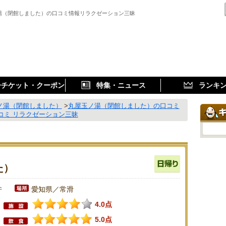
湯（閉館しました）の口コミ情報リラクゼーション三昧
子チケット・クーポン
特集・ニュース
ランキ
ノ湯（閉館しました）
>
丸屋玉ノ湯（閉館しました）の口コミ
コミ リラクゼーション三昧
た）
件
愛知県／常滑
4.0点
5.0点