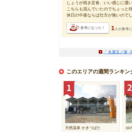
しょうが焼き定食、いい感じに濃
こちらも混んでいたのでちょっと
休日の午後ならば仕方が無いので
1
参考になった！
人が
参考
「 丸屋玉ノ湯（
このエリアの週間ランキン
天然温泉 かきつばた
ゆの