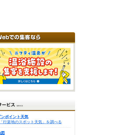
ピンポイント天気
「行楽地のスポット天気」を調べる
地図