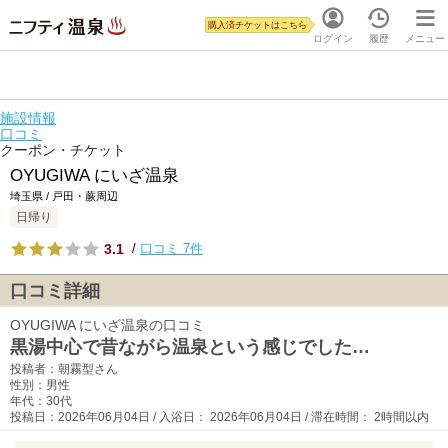
購入済チケットはこちら
ログイン
履歴
メニュー
施設情報
口コミ
クーポン・チケット
OYUGIWA にいざ温泉
埼玉県 / 戸田・蕨周辺
日帰り
3.1
/
口コミ 7件
口コミ詳細
OYUGIWA にいざ温泉の口コミ
黒湯中心で昔ながら温泉という感じでした…
投稿者：朝霧型さん
性別：男性
年代：30代
投稿日：2026年06月04日 / 入浴日： 2026年06月04日 / 滞在時間： 2時間以内