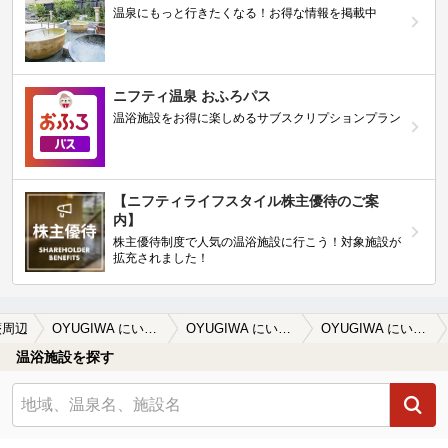
温泉にもっと行きたくなる！お得な情報を掲載中
ニフティ温泉 おふろパス
温浴施設をお得に楽しめるサブスクリプションプラン
【ニフティライフスタイル株主優待のご案
内】
株主優待制度で人気の温浴施設に行こう！対象施設が
拡充されました！
蕨周辺
OYUGIWA にいざ温泉
OYUGIWA にいざ温泉の口コミ一覧
OYUGIWA にいざ温泉の口コミ 黒湯中心で昔ながら温泉という感じでした…
温浴施設を探す