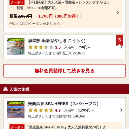
【平日限定】大人入浴＋岩盤浴＋レンタルタオルセッ
クーポン
ト 割引（8/11～16利用不可）
通常
2,080円
→
1,700円（380円お得！）
他にも1個のクーポンがあります。
3
湯屋敷 孝楽(ゆやしき こうらく)
3.5
入浴料：
750円～
埼玉県さいたま市浦和区元町2-18-12
無料会員登録して続きを見る
人気の施設
美楽温泉 SPA-HERBS（スパハーブス）
4.7
入浴料：
1,205円
〜
埼玉県さいたま市北区植竹町1-816-8
『美楽温泉 SPA-HERBS』大人入浴料最大70円引き
クーポン