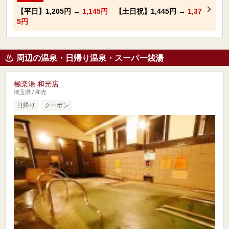
【平日】
1,205円
→
1,145円
【土日祝】
1,445円
→
1,37
5円
周辺の温泉・日帰り温泉・スーパー銭湯
極楽湯 和光店
埼玉県 / 和光
日帰り
クーポン