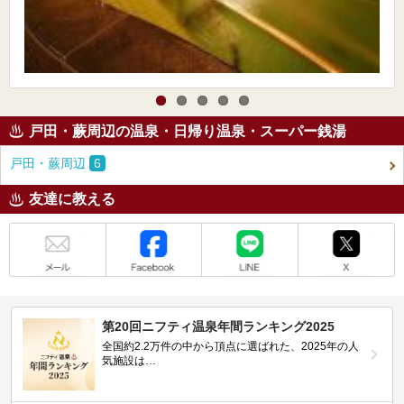
戸田・蕨周辺の温泉・日帰り温泉・スーパー銭湯
戸田・蕨周辺
6
友達に教える
メール
Facebook
LINE
X
第20回ニフティ温泉年間ランキング2025
全国約2.2万件の中から頂点に選ばれた、2025年の人
気施設は…