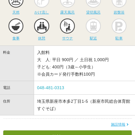
天然
かけ流し
露天風呂
貸切風呂
岩盤浴
食事
休憩
サウナ
駅近
駐
食事
休憩
サウナ
駅近
駐車
入館料
料金
大 人: 平日 900円 ／ 土日祝 1,000円
子ども: 400円（3歳～小学生）
※会員カード発行手数料100円
048-481-0313
電話
埼玉県新座市本多2丁目1-5（新座市民総合体育館
住所
すぐそば）
施設情報