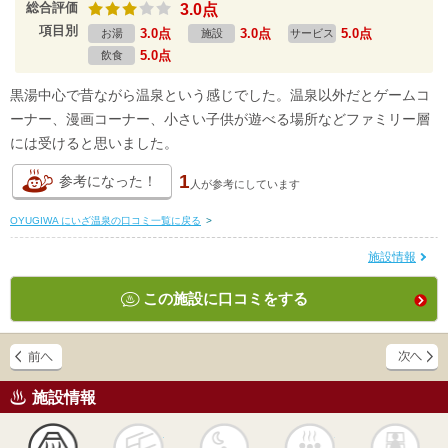
総合評価
3.0点
項目別
3.0点
3.0点
5.0点
お湯
施設
サービス
5.0点
飲食
黒湯中心で昔ながら温泉という感じでした。温泉以外だとゲームコ
ーナー、漫画コーナー、小さい子供が遊べる場所などファミリー層
には受けると思いました。
1
参考になった！
人が
参考にしています
OYUGIWA にいざ温泉の口コミ一覧に戻る
>
施設情報
この施設に口コミをする
施設情報
天然
かけ流し
露天風呂
貸切風呂
岩