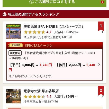
この施設に口コミをする
埼玉県の週間アクセスランキング
1
美楽温泉 SPA-HERBS（スパハーブス）
4.7
入浴料：
1205円～
埼玉県さいたま市北区植竹町1-816-8
【百名湯受賞記念アプリ限定】入浴+岩盤セット（8/11
期間限定
～16利用不可）
【平日】
1,895円
→
1,740円
【休日】
2,655円
→
2,440
円
他にも8個のクーポンがあります。
2
竜泉寺の湯 草加谷塚店
4.4
入浴料：
850円～
埼玉県草加市谷塚上町476