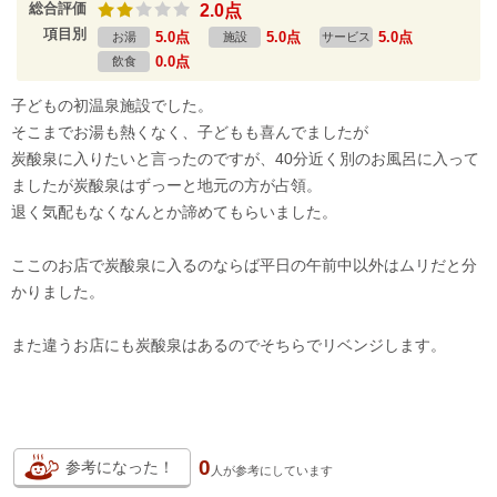
総合評価
2.0点
項目別
5.0点
5.0点
5.0点
お湯
施設
サービス
0.0点
飲食
子どもの初温泉施設でした。
そこまでお湯も熱くなく、子どもも喜んでましたが
炭酸泉に入りたいと言ったのですが、40分近く別のお風呂に入って
ましたが炭酸泉はずっーと地元の方が占領。
退く気配もなくなんとか諦めてもらいました。
ここのお店で炭酸泉に入るのならば平日の午前中以外はムリだと分
かりました。
また違うお店にも炭酸泉はあるのでそちらでリベンジします。
0
参考になった！
人が
参考にしています