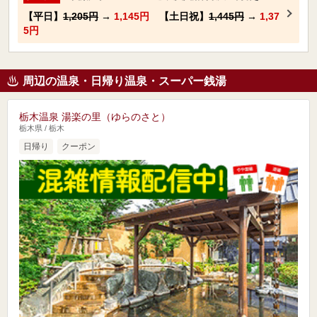
【平日】
1,205円
→
1,145円
【土日祝】
1,445円
→
1,37
5円
周辺の温泉・日帰り温泉・スーパー銭湯
栃木温泉 湯楽の里（ゆらのさと）
栃木県 / 栃木
日帰り
クーポン