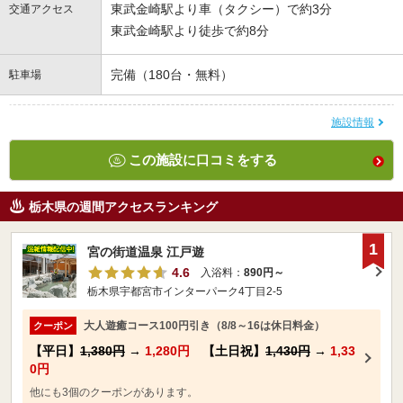
東武金崎駅より車（タクシー）で約3分
交通アクセス
東武金崎駅より徒歩で約8分
完備（180台・無料）
駐車場
施設情報
この施設に口コミをする
栃木県の週間アクセスランキング
1
宮の街道温泉 江戸遊
4.6
入浴料：
890円～
栃木県宇都宮市インターパーク4丁目2-5
大人遊癒コース100円引き（8/8～16は休日料金）
クーポン
【平日】
1,380円
→
1,280円
【土日祝】
1,430円
→
1,33
0円
他にも3個のクーポンがあります。