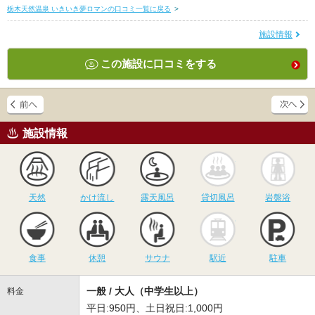
栃木天然温泉 いきいき夢ロマンの口コミ一覧に戻る
>
施設情報
この施設に口コミをする
施設情報
天然
かけ流し
露天風呂
貸切風呂
岩
天然
かけ流し
露天風呂
貸切風呂
岩盤浴
食事
休憩
サウナ
駅近
駐
食事
休憩
サウナ
駅近
駐車
一般 / 大人（中学生以上）
料金
平日:950円、土日祝日:1,000円