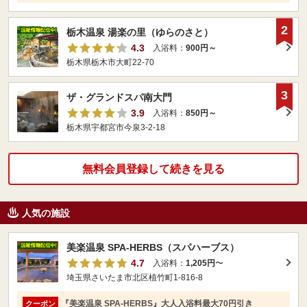
2
栃木温泉 湯楽の里（ゆらのさと）
4.3
入浴料：
900円～
栃木県栃木市大町22-70
3
ザ・グランドスパ南大門
3.9
入浴料：
850円～
栃木県宇都宮市今泉3-2-18
無料会員登録して続きを見る
人気の施設
美楽温泉 SPA-HERBS（スパハーブス）
4.7
入浴料：
1,205円
〜
埼玉県さいたま市北区植竹町1-816-8
『美楽温泉 SPA-HERBS』大人入浴料最大70円引き
クーポン