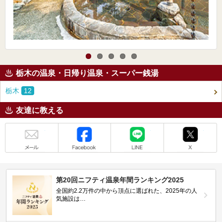
栃木の温泉・日帰り温泉・スーパー銭湯
栃木
12
友達に教える
メール
Facebook
LINE
X
第20回ニフティ温泉年間ランキング2025
全国約2.2万件の中から頂点に選ばれた、2025年の人
気施設は…