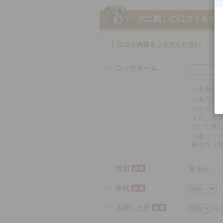
「大ニ館」
の口コミをす
口コミ内容をご入力ください
ニックネーム
※
全角16
※
未入力
※ゲスト
また、ゲ
だいた後
※
新ニフテ
稿を行う
性別
男性
年代
入浴した日
年