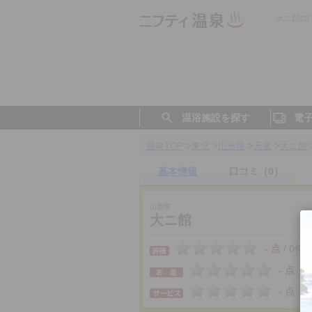
大ニ館の
温浴施設を探す
電
温泉TOP
>
東北
>
山形県
>
天童
>
大ニ館
基本情報
口コミ（0）
山形県
大ニ館
- 点
0件
/
- 点
- 点