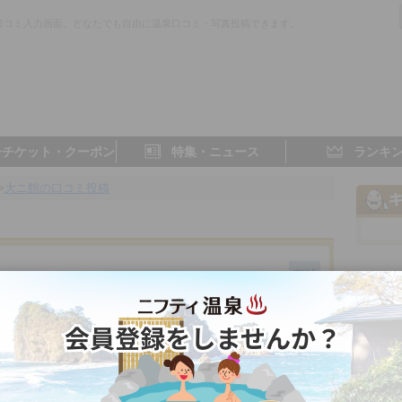
口コミ入力画面。どなたでも自由に温泉口コミ・写真投稿できます。
子チケット・クーポン
特集・ニュース
ランキ
>
大ニ館の口コミ投稿
山形県／天童
- 点
- 点