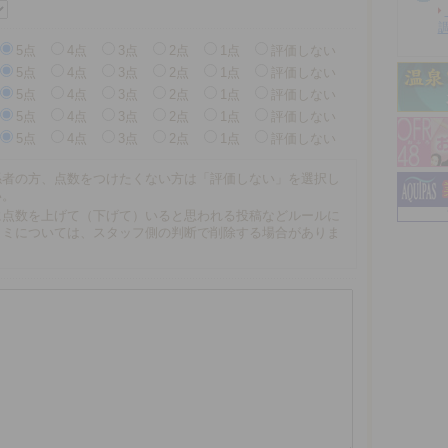
5点
4点
3点
2点
1点
評価しない
5点
4点
3点
2点
1点
評価しない
5点
4点
3点
2点
1点
評価しない
5点
4点
3点
2点
1点
評価しない
5点
4点
3点
2点
1点
評価しない
係者の方、点数をつけたくない方は「評価しない」を選択し
い。
に点数を上げて（下げて）いると思われる投稿などルールに
コミについては、スタッフ側の判断で削除する場合がありま