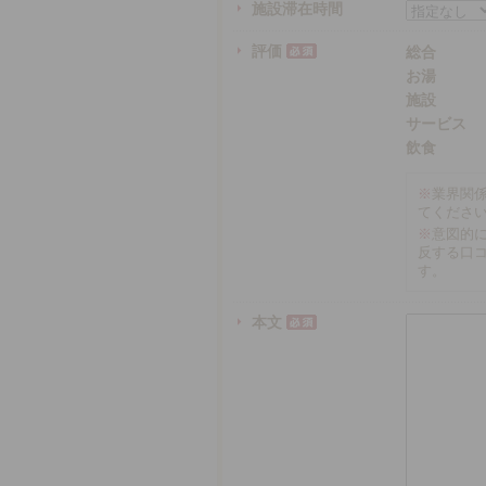
施設滞在時間
評価
総合
お湯
施設
サービス
飲食
※
業界関
てくださ
※
意図的
反する口
す。
本文