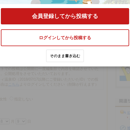
る
会員登録してから投稿する
ログインしてから投稿する
文字以内
そのまま書き込む
の場合、匿名で投稿されます。
での投稿は、再編集や削除ができませんので注意ください。
ストでの投稿は公開前に一度編集部で内容を確認させていた
に、公開処理をさせていただいております。
ィ温泉ID（2018/07/17以降にご登録いただいたID）での投
場合は
こちら
よりログインしてください（削除が行えます）
女性
指定しない
月
日