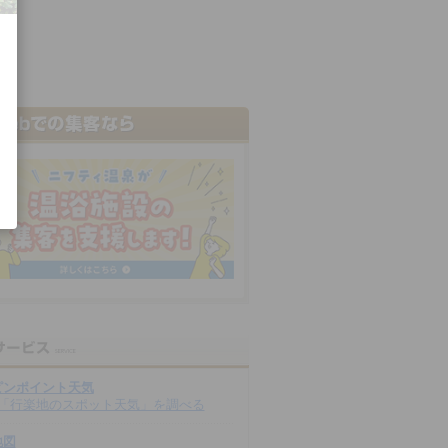
ピンポイント天気
「行楽地のスポット天気」を調べる
地図