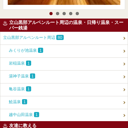
立山黒部アルペンルート周辺の温泉・日帰り温泉・スー
パー銭湯
立山黒部アルペンルート周辺
80
みくりが池温泉
1
岩稲温泉
1
湯神子温泉
1
亀谷温泉
1
鯰温泉
1
越中山田温泉
1
友達に教える