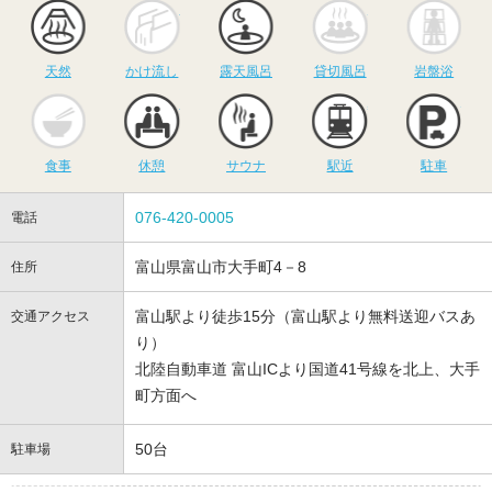
天然
かけ流し
露天風呂
貸切風呂
岩
天然
かけ流し
露天風呂
貸切風呂
岩盤浴
食事
休憩
サウナ
駅近
駐
食事
休憩
サウナ
駅近
駐車
076-420-0005
電話
富山県富山市大手町4－8
住所
富山駅より徒歩15分（富山駅より無料送迎バスあ
交通アクセス
り）
北陸自動車道 富山ICより国道41号線を北上、大手
町方面へ
50台
駐車場