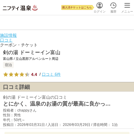
購入済チケットはこちら
ログイン
履歴
メニュー
施設情報
口コミ
クーポン・チケット
剣の湯 ドーミーイン富山
富山県 / 立山黒部アルペンルート周辺
宿泊
4.4
/
口コミ 6件
口コミ詳細
剣の湯 ドーミーイン富山の口コミ
とにかく、温泉のお湯の質が最高に良かっ…
投稿者：chappyさん
性別：男性
年代：50代～
投稿日：2026年03月31日 / 入浴日： 2026年03月29日 / 滞在時間： 1泊