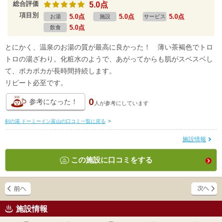
総合評価
5.0点
項目別
5.0点
5.0点
5.0点
お湯
施設
サービス
5.0点
飲食
とにかく、温泉のお湯の質が最高に良かった！ 薄い茶褐色でトロ
トロの湯ざわり。化粧水のようで、あがってからも肌がスベスベし
て、ポカポカが長時間持続します。
リピート必至です。
0
参考になった！
人が
参考にしています
剣の湯 ドーミーイン富山の口コミ一覧に戻る
>
施設情報
この施設に口コミをする
施設情報