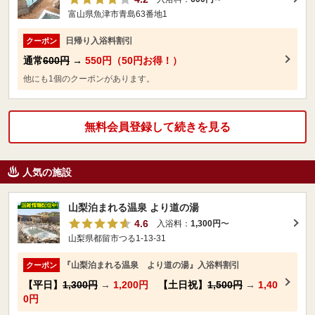
富山県魚津市青島63番地1
日帰り入浴料割引
クーポン
通常
600円
→
550円（50円お得！）
他にも1個のクーポンがあります。
無料会員登録して続きを見る
人気の施設
山梨泊まれる温泉 より道の湯
4.6
入浴料：
1,300円
〜
山梨県都留市つる1-13-31
『山梨泊まれる温泉 より道の湯』入浴料割引
クーポン
【平日】
1,300円
→
1,200円
【土日祝】
1,500円
→
1,40
0円