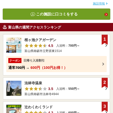
施設情報
この施設に口コミをする
富山県の週間アクセスランキング
1
桜ヶ池クアガーデン
4.5
入浴料：
700円～
富山県南砺市立野原東1514
日帰り入浴割引
クーポン
通常
700円
→
600円（100円お得！）
2
法林寺温泉
3.5
入浴料：
550円～
富山県南砺市法林寺4944
3
辻わくわくランド
4.2
入浴料：
600円～