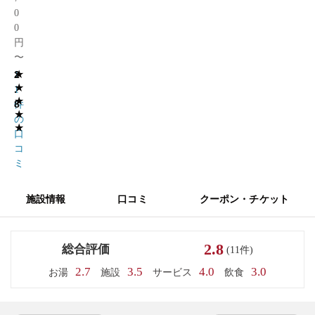
0
0
円
〜
★
2
1
★
.
1
★
8
件
★
の
★
口
コ
ミ
施設情報
口コミ
クーポン・チケット
2.8
総合評価
(11件)
2.7
3.5
4.0
3.0
お湯
施設
サービス
飲食