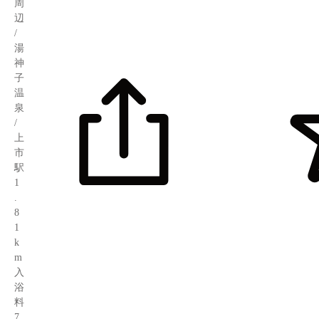
周
辺
/
湯
神
子
温
泉
/
上
市
駅
1
.
8
1
k
m
入
浴
料
7