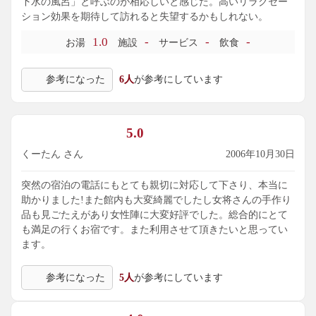
下水の風呂」と呼ぶのが相応しいと感じた。高いリラクセー
ション効果を期待して訪れると失望するかもしれない。
1.0
-
-
-
お湯
施設
サービス
飲食
参考になった
6人
が参考にしています
5.0
くーたん さん
2006年10月30日
突然の宿泊の電話にもとても親切に対応して下さり、本当に
助かりました!また館内も大変綺麗でしたし女将さんの手作り
品も見ごたえがあり女性陣に大変好評でした。総合的にとて
も満足の行くお宿です。また利用させて頂きたいと思ってい
ます。
参考になった
5人
が参考にしています