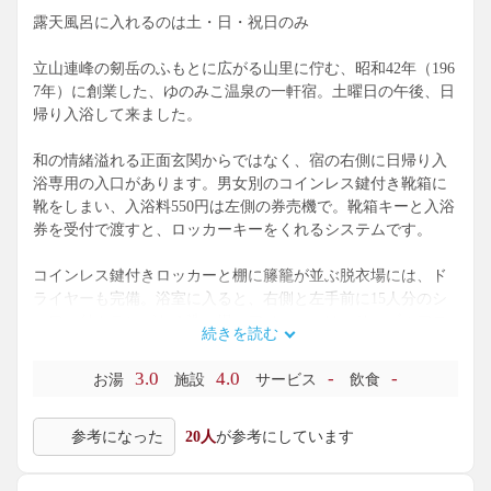
露天風呂に入れるのは土・日・祝日のみ
立山連峰の剱岳のふもとに広がる山里に佇む、昭和42年（196
7年）に創業した、ゆのみこ温泉の一軒宿。土曜日の午後、日
帰り入浴して来ました。
和の情緒溢れる正面玄関からではなく、宿の右側に日帰り入
浴専用の入口があります。男女別のコインレス鍵付き靴箱に
靴をしまい、入浴料550円は左側の券売機で。靴箱キーと入浴
券を受付で渡すと、ロッカーキーをくれるシステムです。
コインレス鍵付きロッカーと棚に籐籠が並ぶ脱衣場には、ド
ライヤーも完備。浴室に入ると、右側と左手前に15人分のシ
ャワー付カランがある洗い場。アメニティは、リーブルアロ
続きを読む
エです。
3.0
4.0
-
-
お湯
施設
サービス
飲食
左側に28人サイズのタイル張り石枠内湯があり、無色透明の
温泉法第２条適合泉（源泉名: 大岩湯神子温泉）が満ちていま
参考になった
20人
が参考にしています
す。メタケイ酸の項で該当。泉温21.5℃を加温して、42℃強位
で供給。肌がややスベスベする浴感です。加水無し、循環・
濾過有りですが、塩素臭は気になりません。大きな湯口が２