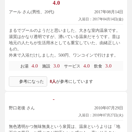
4.0
つ付いており、湯口の湯を口に含むも、無味無臭です。
アール さん(男性、20代)
2017年08月14日
続いて、外の露天風呂へ。土・日・祝日のみ入れます。東屋
入浴日：2017年04月14日(金)
風の屋根が付いた5人サイズの石造り浴槽で、こちらも42℃強
位。囲まれて景色は見えませんが、ちょっと早く開いたので
まるでプールのようだと思いました、大きな室内温泉です。
少しの間だけ貸切状態でまったりできました。
湯質はかなり透明ですが、湧いている温泉だそうです。昔は
地元の人たちが生活用水としても重宝していた、由緒正しい
広い内湯だけでも十分満足かと思いますが、同じ料金で露天
もの。
風呂も入れるなら、土・日・祝日の混まない時間帯に訪れた
外来で入浴だけしました。500円、ワンコインで行けます。
方が、両方入れてお得なんじゃないかなと思います。
4.0
3.0
4.0
3.0
お湯
施設
サービス
飲食
主な成分: ﾅﾄﾘｳﾑｲｵﾝ12.1mg、ﾏｸﾞﾈｼｳﾑｲｵﾝ1.36mg、ｶﾙｼｳﾑｲｵﾝ4.77
mg、ｽﾄﾛﾝﾁｳﾑｲｵﾝ0.11mg、塩化物ｲｵﾝ3.6mg、硫酸ｲｵﾝ1.91mg、
参考になった
8人
が参考にしています
炭酸水素ｲｵﾝ48.6mg、ﾒﾀｹｲ酸水素ｲｵﾝ0.38mg、ﾒﾀｹｲ酸84.9mg、
遊離二酸化炭素7.48mg、成分総計167mg
-
野口老後 さん
2010年07月29日
入浴日：2010年07月27日(火)
無色透明かつ無味無臭という泉質は、温泉というよりは「地