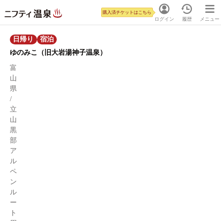
購入済チケットはこちら
ログイン
履歴
メニュー
日帰り
宿泊
ゆのみこ（旧大岩湯神子温泉）
富
山
県
/
立
山
黒
部
ア
ル
ペ
ン
ル
ー
ト