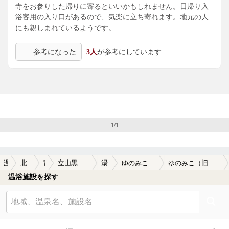
寺をお参りした帰りに寄るといいかもしれません。日帰り入
浴客用の入り口があるので、気楽に立ち寄れます。地元の人
にも親しまれているようです。
参考になった
3人
が参考にしています
1/1
温泉TOP
北陸・甲信越
富山県
立山黒部アルペンルート周辺
湯神子温泉
ゆのみこ（旧大岩湯神子温泉）
ゆのみこ（旧大岩湯神子温泉）の口コミ一覧
温浴施設を探す