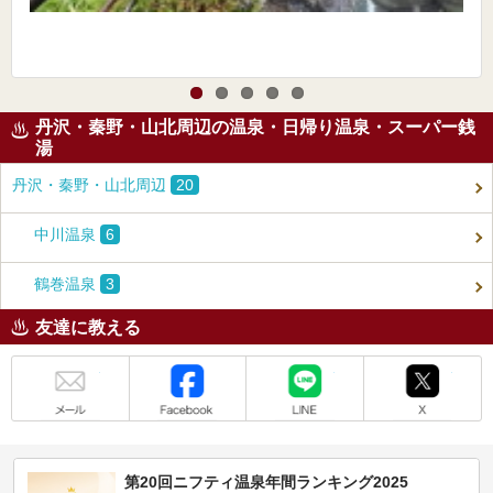
丹沢・秦野・山北周辺の温泉・日帰り温泉・スーパー銭
湯
丹沢・秦野・山北周辺
20
中川温泉
6
鶴巻温泉
3
友達に教える
メール
Facebook
LINE
X
第20回ニフティ温泉年間ランキング2025