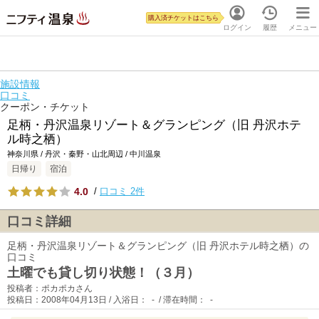
購入済チケットはこちら
ログイン
履歴
メニュー
施設情報
口コミ
クーポン・チケット
足柄・丹沢温泉リゾート＆グランピング（旧 丹沢ホテ
ル時之栖）
神奈川県 / 丹沢・秦野・山北周辺 / 中川温泉
日帰り
宿泊
4.0
/
口コミ 2件
口コミ詳細
足柄・丹沢温泉リゾート＆グランピング（旧 丹沢ホテル時之栖）の
口コミ
土曜でも貸し切り状態！（３月）
投稿者：ポカポカさん
投稿日：2008年04月13日 / 入浴日： - / 滞在時間： -