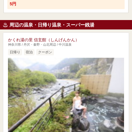
5円
周辺の温泉・日帰り温泉・スーパー銭湯
かくれ湯の里 信玄館（しんげんかん）
神奈川県 / 丹沢・秦野・山北周辺 / 中川温泉
日帰り
宿泊
クーポン