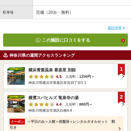
完備（20台・無料）
駐車場
施設情報
この施設に口コミをする
神奈川県の週間アクセスランキング
1
横浜青葉温泉 喜楽里 別邸
4.5
入浴料：
1250円～
神奈川県横浜市青葉区奈良四丁目5-1
2
横濱スパヒルズ 竜泉寺の湯
4.4
入浴料：
880円～
神奈川県横浜市旭区白根8-8
＜平日のみ＞入館＋岩盤浴＋レンタルタオルセット 割
クーポン
引き