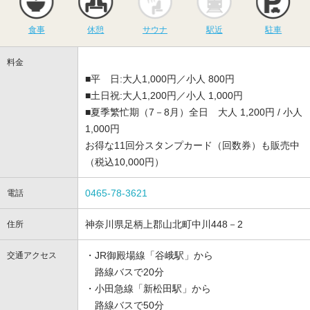
食事
休憩
サウナ
駅近
駐車
料金
■平 日:大人1,000円／小人 800円
■土日祝:大人1,200円／小人 1,000円
■夏季繁忙期（7－8月）全日 大人 1,200円 / 小人
1,000円
お得な11回分スタンプカード（回数券）も販売中
（税込10,000円）
0465-78-3621
電話
神奈川県足柄上郡山北町中川448－2
住所
・JR御殿場線「谷峨駅」から
交通アクセス
路線バスで20分
・小田急線「新松田駅」から
路線バスで50分