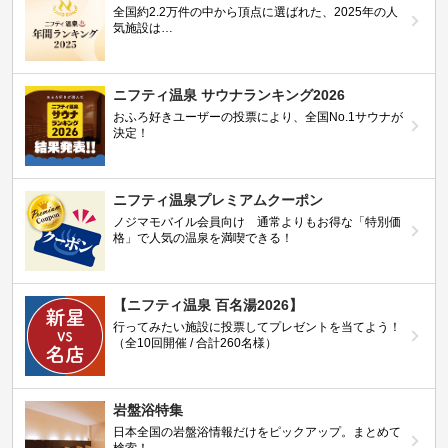
全国約2.2万件の中から頂点に選ばれた、2025年の人
気施設は…
ニフティ温泉 サウナランキング2026
おふろ好きユーザーの投票により、全国No.1サウナが
決定！
ニフティ温泉プレミアムクーポン
ノジマモバイル会員向け 通常よりもお得な「特別価
格」で人気の温泉を満喫できる！
【ニフティ温泉 百名湯2026】
行ってみたい施設に投票してプレゼントを当てよう！
（全10回開催 / 合計260名様）
岩盤浴特集
日本全国の岩盤浴情報だけをピックアップ。まとめて