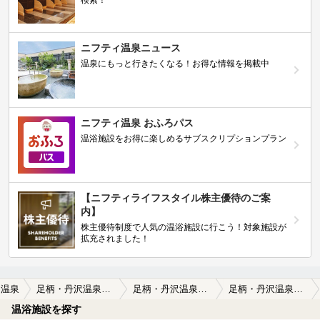
検索！
ニフティ温泉ニュース
温泉にもっと行きたくなる！お得な情報を掲載中
ニフティ温泉 おふろパス
温浴施設をお得に楽しめるサブスクリプションプラン
【ニフティライフスタイル株主優待のご案
内】
株主優待制度で人気の温浴施設に行こう！対象施設が
拡充されました！
川温泉
足柄・丹沢温泉リゾート＆グランピング（旧 丹沢ホテル時之栖）
足柄・丹沢温泉リゾート＆グランピング（旧 丹沢ホテル時之栖）の口コミ一覧
足柄・丹沢温泉リゾート＆グランピング（旧 丹沢ホテル時之栖）の口コミ 土曜でも貸し切り状態！（３月）
温浴施設を探す