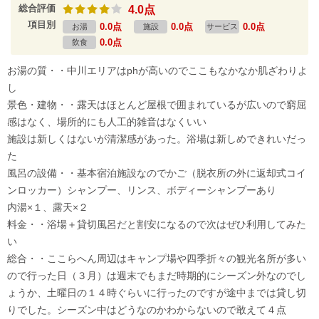
総合評価
4.0点
項目別
0.0点
0.0点
0.0点
お湯
施設
サービス
0.0点
飲食
お湯の質・・中川エリアはphが高いのでここもなかなか肌ざわりよ
し
景色・建物・・露天はほとんど屋根で囲まれているが広いので窮屈
感はなく、場所的にも人工的雑音はなくいい
施設は新しくはないが清潔感があった。浴場は新しめできれいだっ
た
風呂の設備・・基本宿泊施設なのでかご（脱衣所の外に返却式コイ
ンロッカー）シャンプー、リンス、ボディーシャンプーあり
内湯×１、露天×２
料金・・浴場＋貸切風呂だと割安になるので次はぜひ利用してみた
い
総合・・ここらへん周辺はキャンプ場や四季折々の観光名所が多い
ので行った日（３月）は週末でもまだ時期的にシーズン外なのでし
ょうか、土曜日の１４時ぐらいに行ったのですが途中までは貸し切
りでした。シーズン中はどうなのかわからないので敢えて４点