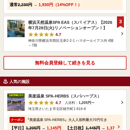
通常
2,230円
→
1,930円（14%OFF！）
3
横浜天然温泉SPA EAS（スパ イアス）【2026
年7月28日(火)リノベーションオープン！】
4.7
神奈川県横浜市西区北幸2-2-1 ハマボールイアス内 4階
～7階
無料会員登録して続きを見る
人気の施設
美楽温泉 SPA-HERBS（スパハーブス）
4.7
入浴料：
1,205円
〜
埼玉県さいたま市北区植竹町1-816-8
『美楽温泉 SPA-HERBS』大人入浴料最大70円引き
クーポン
【平日】
1,205円
→
1,145円
【土日祝】
1,445円
→
1,37