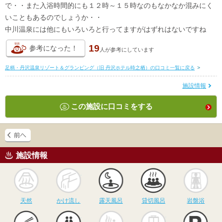
で・・また入浴時間的にも１２時～１５時なのもなかなか混みにく
いこともあるのでしょうか・・
中川温泉には他にもいろいろと行ってますがはずれはないですね
19
参考になった！
人が
参考にしています
足柄・丹沢温泉リゾート＆グランピング（旧 丹沢ホテル時之栖）の口コミ一覧に戻る
>
施設情報
この施設に口コミをする
施設情報
天然
かけ流し
露天風呂
貸切風呂
岩
天然
かけ流し
露天風呂
貸切風呂
岩盤浴
食事
休憩
サウナ
駅近
駐