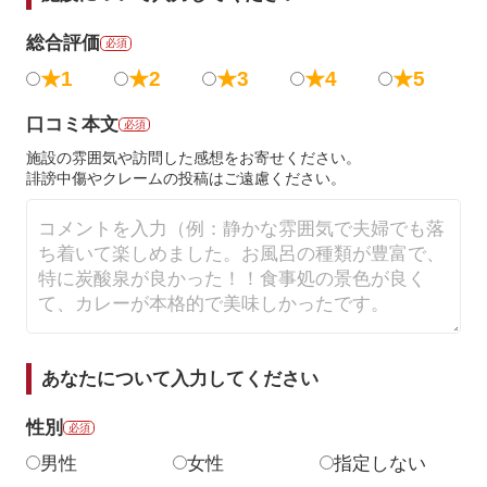
総合評価
必須
★1
★2
★3
★4
★5
口コミ本文
必須
施設の雰囲気や訪問した感想をお寄せください。
誹謗中傷やクレームの投稿はご遠慮ください。
あなたについて入力してください
性別
必須
男性
女性
指定しない