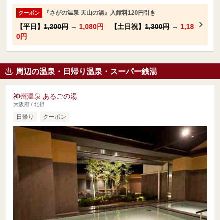
『さがの温泉 天山の湯』入館料120円引き
クーポン
【平日】
1,200円
→
1,080円
【土日祝】
1,300円
→
1,18
0円
周辺の温泉・日帰り温泉・スーパー銭湯
神州温泉 あるごの湯
大阪府 / 北摂
日帰り
クーポン