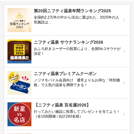
第20回ニフティ温泉年間ランキング2025
全国約2.2万件の中から頂点に選ばれた、2025年の人
気施設は…
ニフティ温泉 サウナランキング2026
おふろ好きユーザーの投票により、全国No.1サウナが
決定！
ニフティ温泉プレミアムクーポン
ノジマモバイル会員向け 通常よりもお得な「特別価
格」で人気の温泉を満喫できる！
【ニフティ温泉 百名湯2026】
行ってみたい施設に投票してプレゼントを当てよう！
（全10回開催 / 合計260名様）