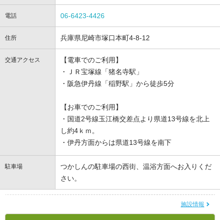
06-6423-4426
電話
兵庫県尼崎市塚口本町4-8-12
住所
【電車でのご利用】
交通アクセス
・ＪＲ宝塚線「猪名寺駅」
・阪急伊丹線「稲野駅」から徒歩5分
【お車でのご利用】
・国道2号線玉江橋交差点より県道13号線を北上
し約4ｋｍ。
・伊丹方面からは県道13号線を南下
つかしんの駐車場の西街、温浴方面へお入りくだ
駐車場
さい。
施設情報