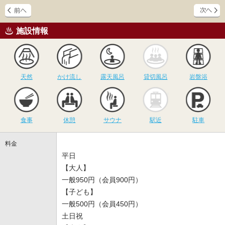
施設情報
天然
かけ流し
露天風呂
貸切風呂
岩
天然
かけ流し
露天風呂
貸切風呂
岩盤浴
食事
休憩
サウナ
駅近
駐
食事
休憩
サウナ
駅近
駐車
料金
平日
【大人】
一般950円（会員900円）
【子ども】
一般500円（会員450円）
土日祝