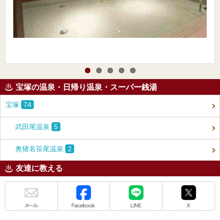
宝塚の温泉・日帰り温泉・スーパー銭湯
宝塚
74
武田尾温泉
5
奥猪名笹尾温泉
2
友達に教える
メール
Facebook
LINE
X