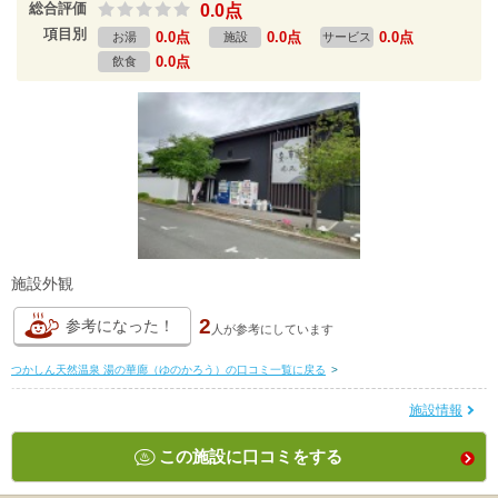
総合評価
0.0点
項目別
0.0点
0.0点
0.0点
お湯
施設
サービス
0.0点
飲食
施設外観
2
参考になった！
人が
参考にしています
つかしん天然温泉 湯の華廊（ゆのかろう）の口コミ一覧に戻る
>
施設情報
この施設に口コミをする