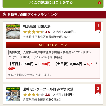
この施設に口コミをする
兵庫県の週間アクセスランキング
1
有馬温泉 太閤の湯
4.5
入浴料：
2750円～
兵庫県神戸市北区有馬町池の尻292-2
入館料＋神戸牛すき焼き御膳＋夢蒸楽＋ソフトドリン
期間限定
ク（コード1004）（8/12～14は休日料金）
【平日】
8,745円
→
6,700円
【土日祝】
8,965円
→
6,7
00円
他にも5個のクーポンがあります。
2
尼崎センタープール前 みずきの湯
3.6
入浴料：
880円～
兵庫県尼崎市蓬川町295番地3