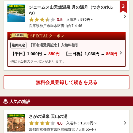
3
ジェームス山天然温泉 月の湯舟（つきのゆふ
ね）
3.5
入浴料：
570円～
兵庫県神戸市垂水区青山台7-4-46
【百名湯受賞記念】入館料割引
期間限定
【平日】
1,000円
→
850円
【土日祝】
1,030円
→
850円
他にも1個のクーポンがあります。
無料会員登録して続きを見る
人気の施設
さがの温泉 天山の湯
4.0
入浴料：
1,200円
〜
京都府京都市右京区嵯峨野宮ノ元町55-4-7