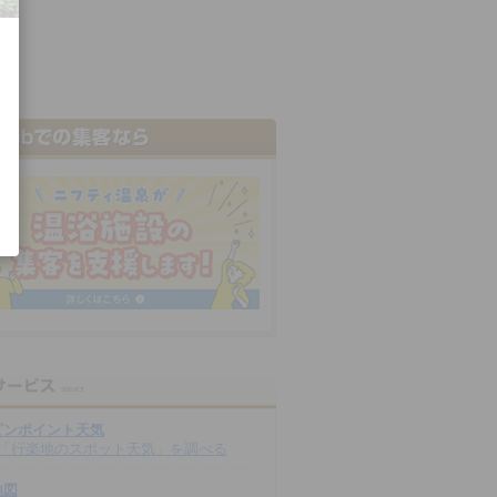
ピンポイント天気
「行楽地のスポット天気」を調べる
地図