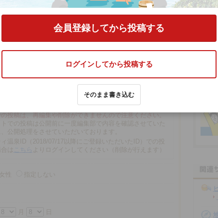
）」
の口コミをする
会員登録してから投稿する
ログインしてから投稿する
そのまま書き込む
文字以内
の場合、匿名で投稿されます。
での投稿は、再編集や削除ができませんので注意ください。
ストでの投稿は公開前に一度編集部で内容を確認させていた
に、公開処理をさせていただいております。
ィ温泉ID（2018/07/17以降にご登録いただいたID）での投
場合は
こちら
よりログインしてください（削除が行えます）
女性
指定しない
月
日