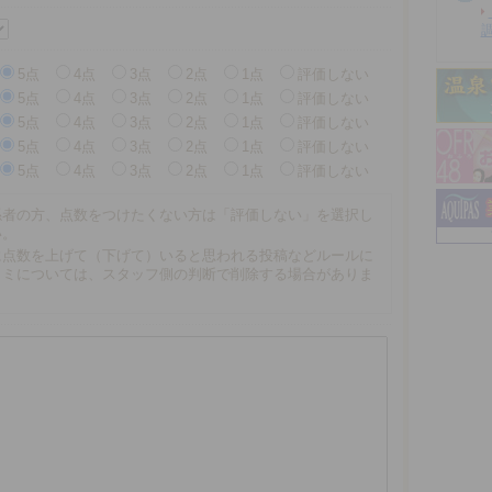
5点
4点
3点
2点
1点
評価しない
5点
4点
3点
2点
1点
評価しない
5点
4点
3点
2点
1点
評価しない
5点
4点
3点
2点
1点
評価しない
5点
4点
3点
2点
1点
評価しない
係者の方、点数をつけたくない方は「評価しない」を選択し
い。
に点数を上げて（下げて）いると思われる投稿などルールに
コミについては、スタッフ側の判断で削除する場合がありま