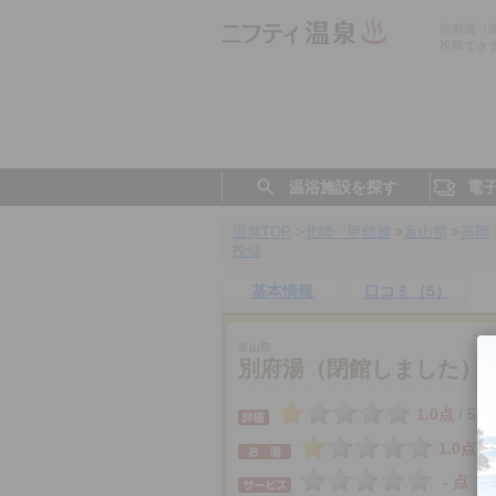
別府湯（
投稿でき
温浴施設を探す
電
温泉TOP
>
北陸・甲信越
>
富山県
>
高岡
投稿
基本情報
口コミ（5）
富山県
別府湯（閉館しました）
1.0点
5件
/
1.0点
- 点