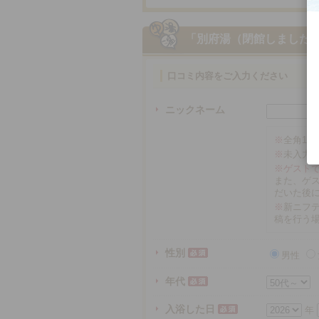
「別府湯（閉館しました
口コミ内容をご入力ください
ニックネーム
※
全角16
※
未入力
※ゲスト
また、ゲ
だいた後
※
新ニフテ
稿を行う
性別
男性
年代
入浴した日
年