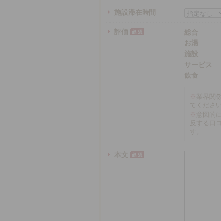
施設滞在時間
評価
総合
お湯
施設
サービス
飲食
※
業界関
てくださ
※
意図的
反する口
す。
本文