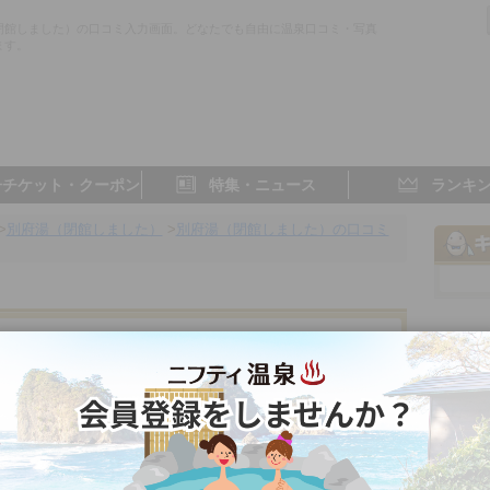
閉館しました）の口コミ入力画面。どなたでも自由に温泉口コミ・写真
ます。
子チケット・クーポン
特集・ニュース
ランキ
>
別府湯（閉館しました）
>
別府湯（閉館しました）の口コミ
富山県／高岡
- 点
- 点