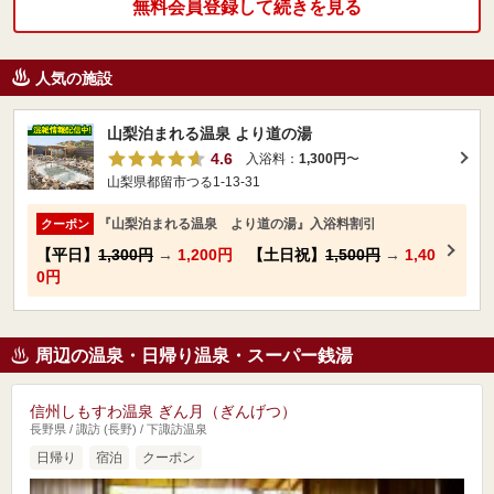
無料会員登録して続きを見る
人気の施設
山梨泊まれる温泉 より道の湯
4.6
入浴料：
1,300円
〜
山梨県都留市つる1-13-31
『山梨泊まれる温泉 より道の湯』入浴料割引
クーポン
【平日】
1,300円
→
1,200円
【土日祝】
1,500円
→
1,40
0円
周辺の温泉・日帰り温泉・スーパー銭湯
信州しもすわ温泉 ぎん月（ぎんげつ）
長野県 / 諏訪 (長野) / 下諏訪温泉
日帰り
宿泊
クーポン