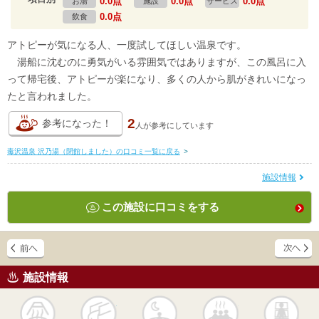
0.0点
0.0点
0.0点
お湯
施設
サービス
0.0点
飲食
アトピーが気になる人、一度試してほしい温泉です。
湯船に沈むのに勇気がいる雰囲気ではありますが、この風呂に入
って帰宅後、アトピーが楽になり、多くの人から肌がきれいになっ
たと言われました。
2
参考になった！
人が
参考にしています
毒沢温泉 沢乃湯（閉館しました）の口コミ一覧に戻る
>
施設情報
この施設に口コミをする
施設情報
天然
かけ流し
露天風呂
貸切風呂
岩