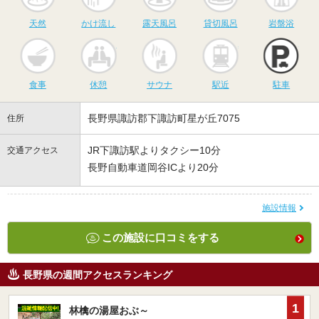
天然
かけ流し
露天風呂
貸切風呂
岩盤浴
食事
休憩
サウナ
駅近
駐
食事
休憩
サウナ
駅近
駐車
長野県諏訪郡下諏訪町星が丘7075
住所
JR下諏訪駅よりタクシー10分
交通アクセス
長野自動車道岡谷ICより20分
施設情報
この施設に口コミをする
長野県の週間アクセスランキング
1
林檎の湯屋おぶ～