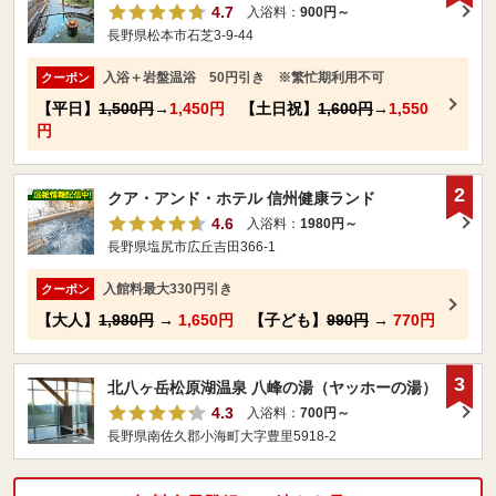
4.7
入浴料：
900円～
長野県松本市石芝3-9-44
入浴＋岩盤温浴 50円引き ※繁忙期利用不可
クーポン
【平日】
1,500円
→
1,450円
【土日祝】
1,600円
→
1,550
円
2
クア・アンド・ホテル 信州健康ランド
4.6
入浴料：
1980円～
長野県塩尻市広丘吉田366-1
入館料最大330円引き
クーポン
【大人】
1,980円
→
1,650円
【子ども】
990円
→
770円
3
北八ヶ岳松原湖温泉 八峰の湯（ヤッホーの湯）
4.3
入浴料：
700円～
長野県南佐久郡小海町大字豊里5918-2