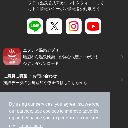
ニフティ温泉公式アカウントをフォローして
おトク情報やクーポン情報を受け取ろう
ニフティ温泉アプリ
地図から温泉検索！お得な限定クーポンも！
今すぐダウンロード！
ご意見ご要望 ・お問い合わせ
施設データの新規追加や修正依頼もこちらから
スマートフォン
/
PC
加盟店募集（資料請求）
広告出稿のご案内
By using our services, you agree that we and
our
partners
use cookies to improve advertisi
利用規約
ライフスタイルMEMBERS+規約
ng and enhance your experience on our servi
特定商取引法に基づく表記
ヘルプ
採用情報
ces.
Learn more
運営会社
個人情報保護ポリシー