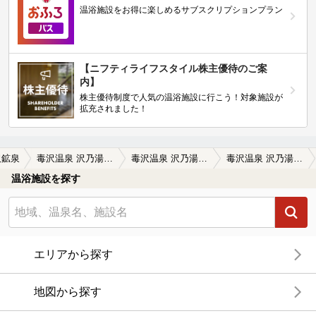
温浴施設をお得に楽しめるサブスクリプションプラン
【ニフティライフスタイル株主優待のご案
内】
株主優待制度で人気の温浴施設に行こう！対象施設が
拡充されました！
沢鉱泉
毒沢温泉 沢乃湯（閉館しました）
毒沢温泉 沢乃湯（閉館しました）の口コミ一覧
毒沢温泉 沢乃湯（閉館しました）の口コミ 私は効きました
温浴施設を探す
エリアから探す
地図から探す