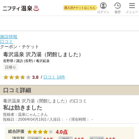
購入済チケットはこちら
ログイン
履歴
メニュー
施設情報
口コミ
クーポン・チケット
毒沢温泉 沢乃湯（閉館しました）
長野県 / 諏訪 (長野) / 毒沢鉱泉
日帰り
3.8
/
口コミ 14件
口コミ詳細
毒沢温泉 沢乃湯（閉館しました）の口コミ
私は効きました
投稿者：温泉にゃんこさん
投稿日：2006年04月19日 / 入浴日： - / 滞在時間： -
総合評価
4.0点
項目別