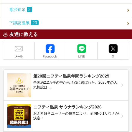
毒沢鉱泉
3
下諏訪温泉
23
友達に教える
メール
Facebook
LINE
X
第20回ニフティ温泉年間ランキング2025
全国約2.2万件の中から頂点に選ばれた、2025年の人
気施設は…
ニフティ温泉 サウナランキング2026
おふろ好きユーザーの投票により、全国No.1サウナが
決定！