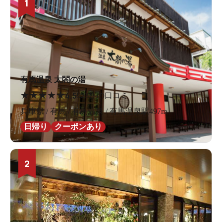
1
有馬温泉 太閤の湯
★
★
★
★
★
4.5
923件の口コミ
兵庫県 / 有馬 / 有馬温泉 / 有馬温泉駅497m
日帰り
クーポンあり
2