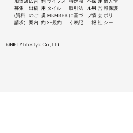
加盟店
広告
利
ライフス
特定商
ヘ
採
運
個人情
募集
出稿
用
タイル
取引法
ル
用
営
報保護
(資料
のご
規
MEMBER
に基づ
プ
情
会
ポリ
請求)
案内
約
S+規約
く表記
報
社
シー
©NIFTY Lifestyle Co., Ltd.