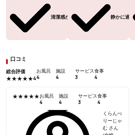
清潔感がある
静かに過ご
口コミ
お風呂
施設
サービス
食事
総合評価
4
4
3
4
4
★
★
★
★
★
★
★
★
★
★
お風呂
施設
サービス
食事
4
4
3
4
くらんべ
りーじゃ
む
さん