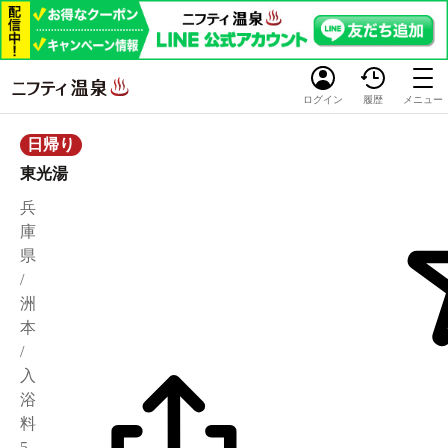
ログイン
履歴
メニュー
日帰り
東光湯
兵
庫
県
/
洲
本
/
入
浴
料
5