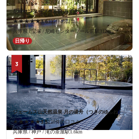
尼崎センタープール前 みずきの湯
★
★
★
★
★
3.6
105件の口コミ
兵庫県 / 宝塚 / 尼崎センタープール前駅312m
日帰り
3
ジェームス山天然温泉 月の湯舟（つきのゆふね）
★
★
★
★
★
3.5
128件の口コミ
兵庫県 / 神戸 / 滝の茶屋駅1.6km