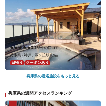
SPA専 太平のゆ
★
★
★
★
★
3.7
68件の口コミ
兵庫県 / 神戸 / 霞ヶ丘駅469m
日帰り
クーポンあり
兵庫県の
温浴施設をもっと見る
兵庫県の週間アクセスランキング