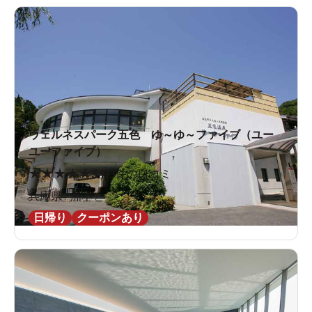
ウェルネスパーク五色 ゆ～ゆ～ファイブ（ユー
ユーファイブ）
★
★
★
★
★
3.1
13件の口コミ
兵庫県 / 洲本 /
日帰り
クーポンあり