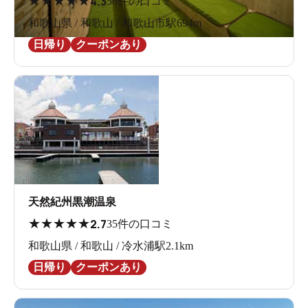
★
★
★
★
★
4.3
56件の口コミ
和歌山県 / 和歌山 / 和歌山市駅694m
日帰り
クーポンあり
天然紀州黒潮温泉
★
★
★
★
★
2.7
35件の口コミ
和歌山県 / 和歌山 / 冷水浦駅2.1km
日帰り
クーポンあり