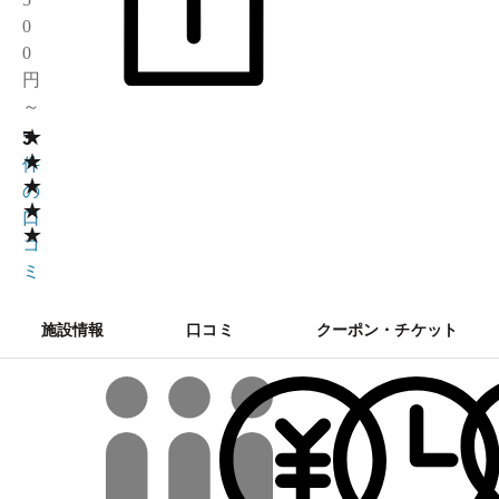
0
0
円
～
★
3
5
★
件
★
の
★
口
★
コ
ミ
施設情報
口コミ
クーポン・チケット