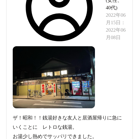
(
女性
、
40代
)
2022年06
月15日
：
2022年06
月08日
ザ！昭和！！銭湯好きな友人と居酒屋帰りに急に
いくことに レトロな銭湯。
お湯少し熱めでサッパリできました。