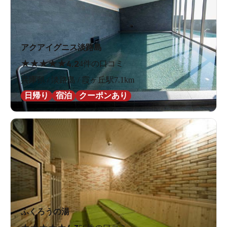
アクアイグニス淡路島
★
★
★
★
★
4.2
4件の口コミ
兵庫県 / 淡路島 / 霞ヶ丘駅7.1km
日帰り
宿泊
クーポンあり
ふくろうの湯